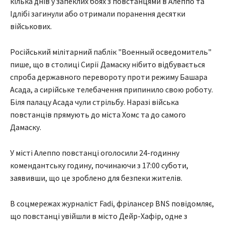
кілька днів у запеклих боях з повстанцями в Алеппо та
Ідлібі загинули або отримали поранення десятки
військових.
Російський мілітарний паблік "Военный осведомитель"
пише, що в столиці Сирії Дамаску нібито відбувається
спроба державного перевороту проти режиму Башара
Асада, а сирійське телебачення припинило свою роботу.
Біля палацу Асада чули стрільбу. Наразі війська
повстанців прямують до міста Хомс та до самого
Дамаску.
У місті Алеппо повстанці оголосили 24-годинну
комендантську годину, починаючи з 17:00 суботи,
заявивши, що це зроблено для безпеки жителів.
В соцмережах журналіст Fadi, фрілансер BNS повідомляє,
що повстанці увійшли в місто Дейр-Хафір, одне з