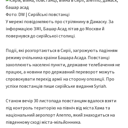
Фото: DW | Сирійські повстанці
У мережі повідомляють про стрілянину в Дамаску. За
інформацією ЗМІ, Башар Асад літав до Москви й
повернувся до сирійської столиці.
Події, які розгортаються в Сирії, загрожують падінням
режиму очільника країни Башара Асада. Повстанці
захоплюють населені пункти, державне телебачення не
працює, а новини про державний переворот можуть
спровокувати перехід армії на сторону опозиції. Про
успіхи повстанців пише сирійське видання Syriah.
Станом вечір 30 листопада повстанцям вдалося взяти
під контроль територію на північ від міста Хама та
національний аеропорт Алеппо, який знаходиться на
південному сході міста-мільйонника.