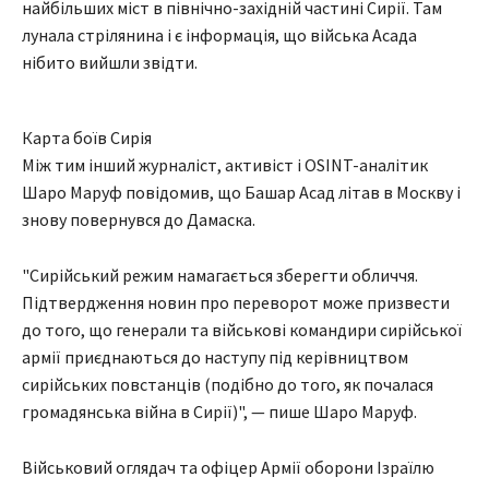
найбільших міст в північно-західній частині Сирії. Там
лунала стрілянина і є інформація, що війська Асада
нібито вийшли звідти.
Карта боїв Сирія
Між тим інший журналіст, активіст і OSINT-аналітик
Шаро Маруф повідомив, що Башар Асад літав в Москву і
знову повернувся до Дамаска.
"Сирійський режим намагається зберегти обличчя.
Підтвердження новин про переворот може призвести
до того, що генерали та військові командири сирійської
армії приєднаються до наступу під керівництвом
сирійських повстанців (подібно до того, як почалася
громадянська війна в Сирії)", — пише Шаро Маруф.
Військовий оглядач та офіцер Армії оборони Ізраїлю