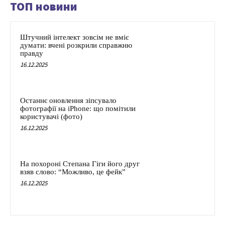
ТОП новини
Штучний інтелект зовсім не вміє
думати: вчені розкрили справжню
правду
16.12.2025
Останнє оновлення зіпсувало
фотографії на iPhone: що помітили
користувачі (фото)
16.12.2025
На похороні Степана Гіги його друг
взяв слово: “Можливо, це фейк”
16.12.2025