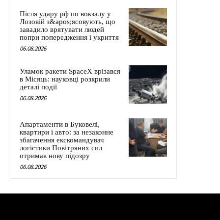
Після удару рф по вокзалу у
Лозовій з&apos;ясовують, що
завадило врятувати людей
попри попередження і укриття
06.08.2026
Уламок ракети SpaceX врізався
в Місяць: науковці розкрили
деталі події
06.08.2026
Апартаменти в Буковелі,
квартири і авто: за незаконне
збагачення екскомандувач
логістики Повітряних сил
отримав нову підозру
06.08.2026