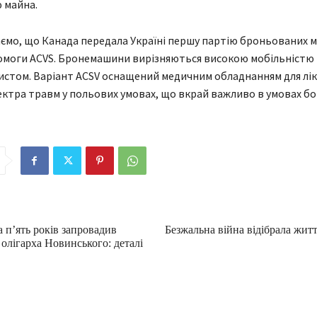
 майна.
ємо, що Канада передала Україні першу партію броньованих 
омоги ACVS. Бронемашини вирізняються високою мобільністю 
истом. Варіант ACSV оснащений медичним обладнанням для лі
ктра травм у польових умовах, що вкрай важливо в умовах бо
 п’ять років запровадив
Безжальна війна відібрала житт
 олігарха Новинського: деталі