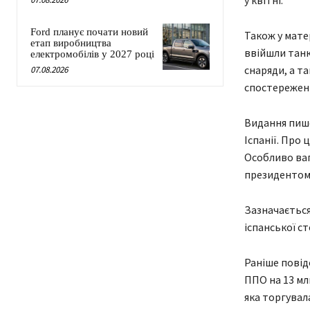
у квітні.
Ford планує почати новий
Також у мате
етап виробництва
ввійшли танк
електромобілів у 2027 році
снаряди, а т
07.08.2026
спостереженн
Видання пише
Іспанії. Про
Особливо ваго
президентом 
Зазначається
іспанської ст
Раніше повід
ППО на 13 мл
яка торгувал