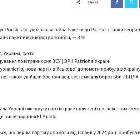
Share
 Російсько-українська війна Ракети до Patriot і танки Leopard
аїні пакет військової допомоги, — ЗМІ
ування повітряних сил ЗСУ | ЗРК Patriot в Україні
урналістів, нова партія військової допомоги прибула в Україну
 неї також увійшли боєприпаси, системи для боротьби з БПЛА 
дала Україні вже другу партію ракет для зенітно-ракетних комп
 це пише видання El Mundo.
ся, що перша партія допомоги від Іспанії у 2024 році прибула 