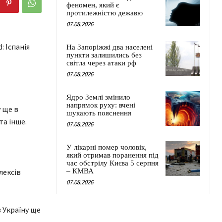
феномен, який є
протилежністю дежавю
07.08.2026
: Іспанія
На Запоріжжі два населені
пункти залишились без
світла через атаки рф
07.08.2026
Ядро Землі змінило
напрямок руху: вчені
 ще в
шукають пояснення
та інше.
07.08.2026
У лікарні помер чоловік,
який отримав поранення під
час обстрілу Києва 5 серпня
лексів
– КМВА
07.08.2026
в Україну ще