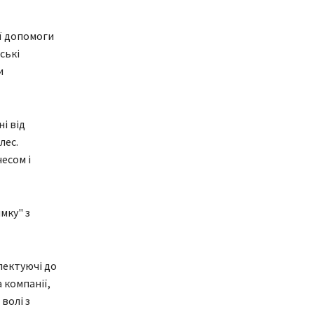
ії допомоги
ські
и
і від
лес.
чесом і
мку" з
лектуючі до
 компанії,
волі з