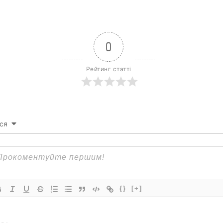
0
Рейтинг статті
ся
{}
[+]