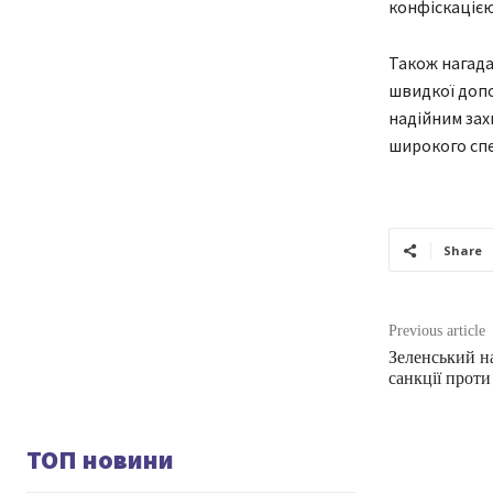
конфіскацією
Також нагада
швидкої доп
надійним зах
широкого спе
Share
Previous article
Зеленський на
санкції проти
ТОП новини