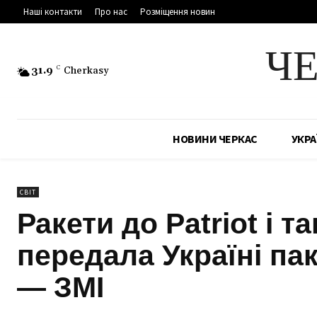
Наші контакти
Про нас
Розміщення новин
Ч
31.9
C
Cherkasy
НОВИНИ ЧЕРКАС
УКРА
СВІТ
Ракети до Patriot і т
передала Україні па
— ЗМІ