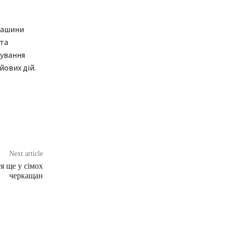
машини
та
кування
йових дій.
Next article
я ще у сімох
черкащан