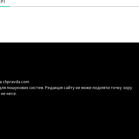
РІ
а chpravda.com
для пошукових систем. Редакція сайту не може поділяти точку зору
 не несе.