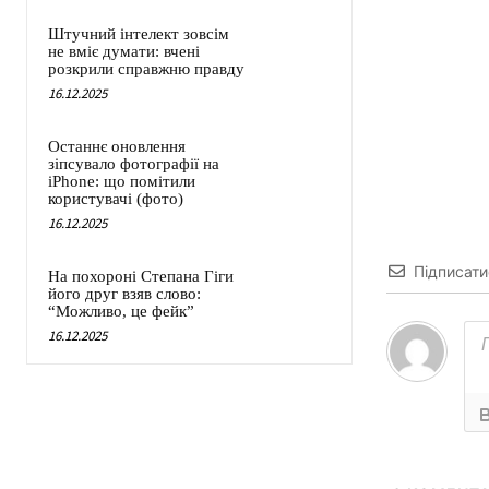
Штучний інтелект зовсім
не вміє думати: вчені
розкрили справжню правду
16.12.2025
Останнє оновлення
зіпсувало фотографії на
iPhone: що помітили
користувачі (фото)
16.12.2025
Підписати
На похороні Степана Гіги
його друг взяв слово:
“Можливо, це фейк”
16.12.2025