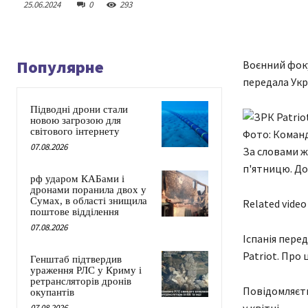
25.06.2024
0
293
Популярне
Воєнний фокус
передала Укр
Підводні дрони стали
новою загрозою для
світового інтернету
Фото: Команд
07.08.2026
За словами ж
п'ятницю. До
рф ударом КАБами і
дронами поранила двох у
Сумах, в області знищила
Related video
поштове відділення
07.08.2026
Іспанія пере
Patriot. Про
Генштаб підтвердив
ураження РЛС у Криму і
ретрансляторів дронів
Повідомляєть
окупантів
07.08.2026