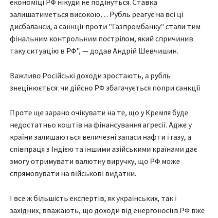
економіці РФ нікуди не подінуться. Ставка
залишатиметься високою… Рубль реагує на всі ці
дисбаланси, а санкції проти "Газпромбанку" стали тим
фінальним контрольним пострілом, який спричинив
таку ситуацію в РФ", — додав Андрій Шевчишин.
Важливо Російські доходи зростають, а рубль
знецінюється: чи дійсно РФ збагачується попри санкції
Проте ще зарано очікувати на те, що у Кремля буде
недостатньо коштів на фінансування агресії. Адже у
країни залишаються величезні запаси нафти і газу, а
співпраця з Індією та іншими азійськими країнами дає
змогу отримувати валютну виручку, що РФ може
спрямовувати на військові видатки.
І все ж більшість експертів, як українських, так і
західних, вважають, що доходи від енергоносіїв РФ вже