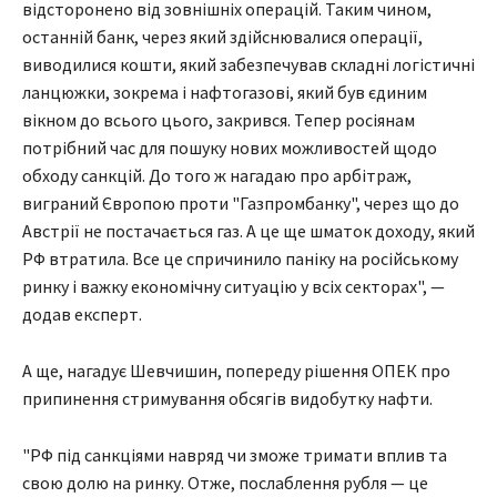
відсторонено від зовнішніх операцій. Таким чином,
останній банк, через який здійснювалися операції,
виводилися кошти, який забезпечував складні логістичні
ланцюжки, зокрема і нафтогазові, який був єдиним
вікном до всього цього, закрився. Тепер росіянам
потрібний час для пошуку нових можливостей щодо
обходу санкцій. До того ж нагадаю про арбітраж,
виграний Європою проти "Газпромбанку", через що до
Австрії не постачається газ. А це ще шматок доходу, який
РФ втратила. Все це спричинило паніку на російському
ринку і важку економічну ситуацію у всіх секторах", —
додав експерт.
А ще, нагадує Шевчишин, попереду рішення ОПЕК про
припинення стримування обсягів видобутку нафти.
"РФ під санкціями навряд чи зможе тримати вплив та
свою долю на ринку. Отже, послаблення рубля — це