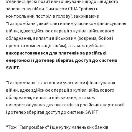
з'явилися деякі позитивні очікування щодо швидкого
завершення війни. Тим часом США "роблять
контрольний постріл в голову", закриваючи
"Газпромбанк", який є активним учасником фінансування
війни, адже здійснює операції з купівлі військового
обладнання, виплати військовим (зокрема, бойові
премії та компенсації сім'ям), а також цей банк
використовувався для платежів за російські
енергоносії і дотепер зберігав доступ до системи
SWIFT.
"Газпромбанк" є активним учасником фінансування
війни, адже здійснює операції з купівлі військового
обладнання, виплати військовим, а також
використовувався для платежів за російські енергоносії
і дотепер зберігав доступ до системи SWIFT
"Тож "Газпромбанк" і ще купку маленьких банків