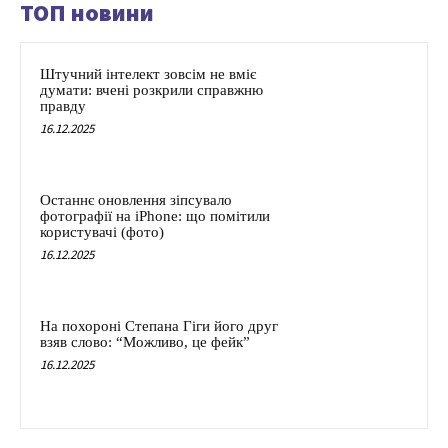
ТОП новини
Штучний інтелект зовсім не вміє
думати: вчені розкрили справжню
правду
16.12.2025
Останнє оновлення зіпсувало
фотографії на iPhone: що помітили
користувачі (фото)
16.12.2025
На похороні Степана Гіги його друг
взяв слово: “Можливо, це фейк”
16.12.2025