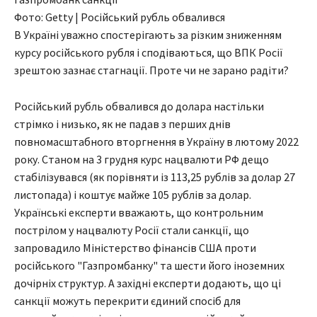
Фото: Getty | Російський рубль обвалився
В Україні уважно спостерігають за різким зниженням
курсу російського рубля і сподіваються, що ВПК Росії
зрештою зазнає стагнації. Проте чи не зарано радіти?
Російський рубль обвалився до долара настільки
стрімко і низько, як не падав з перших днів
повномасштабного вторгнення в Україну в лютому 2022
року. Станом на 3 грудня курс нацвалюти РФ дещо
стабілізувався (як порівняти із 113,25 рублів за долар 27
листопада) і коштує майже 105 рублів за долар.
Українські експерти вважають, що контрольним
пострілом у нацвалюту Росії стали санкції, що
запровадило Міністерство фінансів США проти
російського "Газпромбанку" та шести його іноземних
дочірніх структур. А західні експерти додають, що ці
санкції можуть перекрити єдиний спосіб для