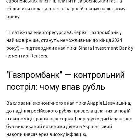
європейських клієнтів платити за російський газ та
збільшити волатильність на російському валютному
ринку.
"Платежі за енергоресурси ЄС через "Газпромбанк",
найімовірніше, стануть неможливими до кінця 2024
року", — підтвердили аналітики Sinara Investment Bank у
коментарі Reuters.
"Газпромбанк" — контрольний
постріл: чому впав рубль
За словами економічного аналітика Андрія Шевчишина,
до падіння російського рубля призвела ціла низка подій
в економіці країни-агресорки. І передусім дисбаланс, що
був викликаний воєнними діями в Україні і який
накопичився через високу інфляцію.