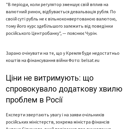
"В періоди, коли регулятор зменшує свій вплив на
валютний ринок, відбувається девальвація рубля. По
своїй суті рубль не є вільноконвертованою валютою,
тому його курс здебільшого залежить від поведінки
російського Центробанку", — пояснює Чурін.
Зарано очікувати на те, що у Кремля буде недостатньо
коштів на фінансування війни Фото: belsat.eu
Ціни не витримують: що
спровокувало додаткову хвилю
проблем в Росії
Експерти звертають увагу і на заяви очільників
російських міністерств, зокрема міністра фінансів