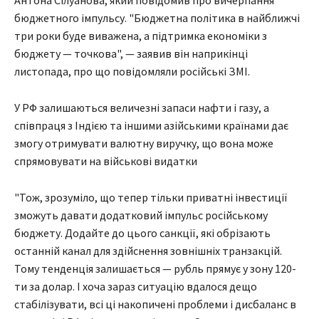
Антона Сілуанова, який повідомив про вичерпання
бюджетного імпульсу. "Бюджетна політика в найближчі
три роки буде виважена, а підтримка економіки з
бюджету — точкова", — заявив він наприкінці
листопада, про що повідомляли російські ЗМІ.
У РФ залишаються величезні запаси нафти і газу, а
співпраця з Індією та іншими азійськими країнами дає
змогу отримувати валютну виручку, що вона може
спрямовувати на військові видатки
"Тож, зрозуміло, що тепер тільки приватні інвестиції
зможуть давати додатковий імпульс російському
бюджету. Додайте до цього санкції, які обрізають
останній канал для здійснення зовнішніх транзакцій.
Тому тенденція залишається — рубль прямує у зону 120-
ти за долар. І хоча зараз ситуацію вдалося дещо
стабілізувати, всі ці накопичені проблеми і дисбаланс в