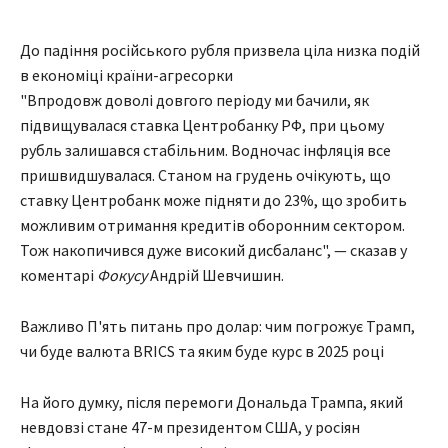
До падіння російського рубля призвела ціла низка подій
в економіці країни-агресорки
"Впродовж доволі довгого періоду ми бачили, як
підвищувалася ставка Центробанку РФ, при цьому
рубль залишався стабільним. Водночас інфляція все
пришвидшувалася. Станом на грудень очікують, що
ставку Центробанк може підняти до 23%, що зробить
можливим отримання кредитів оборонним сектором.
Тож накопичився дуже високий дисбаланс", — сказав у
коментарі
Фокусу
Андрій Шевчишин.
Важливо П'ять питань про долар: чим погрожує Трамп,
чи буде валюта BRICS та яким буде курс в 2025 році
На його думку, після перемоги Дональда Трампа, який
невдовзі стане 47-м президентом США, у росіян