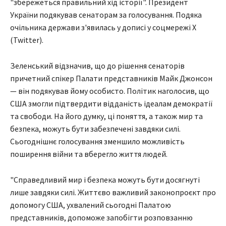
"збережеться правильний хід історії". Президент
України подякував сенаторам за голосування. Подяка
очільника держави з'явилась у дописі у соцмережі X
(Twitter).
Зеленський відзначив, що до рішення сенаторів
причетний спікер Палати представників Майк Джонсон
— він подякував йому особисто. Політик наголосив, що
США змогли підтвердити відданість ідеалам демократії
та свободи. На його думку, ці поняття, а також мир та
безпека, можуть бути забезпечені завдяки силі.
Сьогоднішнє голосування зменшило можливість
поширення війни та вберегло життя людей.
"Справедливий мир і безпека можуть бути досягнуті
лише завдяки силі. Життєво важливий законопроєкт про
допомогу США, ухвалений сьогодні Палатою
представників, допоможе запобігти розповзанню