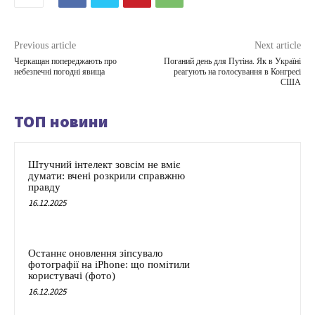
Previous article
Next article
Черкащан попереджають про
Поганий день для Путіна. Як в Україні
небезпечні погодні явища
реагують на голосування в Конгресі
США
ТОП новини
Штучний інтелект зовсім не вміє
думати: вчені розкрили справжню
правду
16.12.2025
Останнє оновлення зіпсувало
фотографії на iPhone: що помітили
користувачі (фото)
16.12.2025