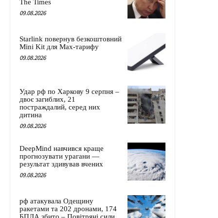
The Times
09.08.2026
Starlink повернув безкоштовний
Mini Kit для Max-тарифу
09.08.2026
Удар рф по Харкову 9 серпня –
двоє загиблих, 21
постраждалий, серед них
дитина
09.08.2026
DeepMind навчився краще
прогнозувати урагани —
результат здивував вчених
09.08.2026
рф атакувала Одещину
ракетами та 202 дронами, 174
БПЛА збито – Повітряні сили