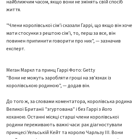
найближчим часом, якщо вони не змінять свій спосіб
життя.
"Члени королівської сім'ї сказали Гаррі, що якщо він хоче
мати стосунки з рештою сім'ї, то, перш за все, він
повинен припинити говорити про них", — зазначив
експерт.
Меган Маркл та принц Гаррі Фото: Getty
"Вони не можуть заробляти гроші на зв’язках із
королівською родиною", — додав він.
До того ж, за словами коментатора, королівська родина
Великої Британії "згуртована" і без Гаррі з його
коханою. Останні місяці старші члени королівської
родини переживають важкі часи: рак діагностували
принцесі Уельській Кейт та королю Чарльзу ІІІ. Вони