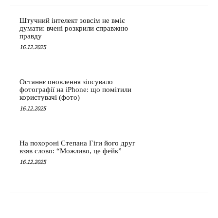
Штучний інтелект зовсім не вміє
думати: вчені розкрили справжню
правду
16.12.2025
Останнє оновлення зіпсувало
фотографії на iPhone: що помітили
користувачі (фото)
16.12.2025
На похороні Степана Гіги його друг
взяв слово: “Можливо, це фейк”
16.12.2025