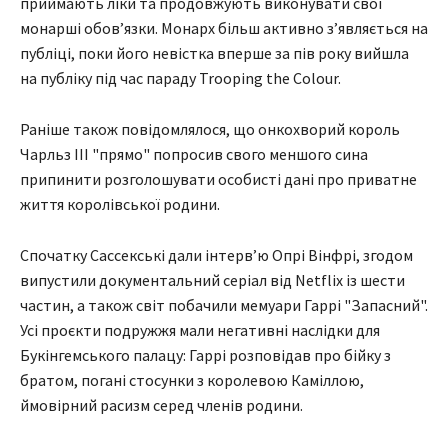
приймають ліки та продовжують виконувати свої
монарші обовʼязки. Монарх більш активно зʼявляється на
публіці, поки його невістка вперше за пів року вийшла
на публіку під час параду Trooping the Colour.
Раніше також повідомлялося, що онкохворий король
Чарльз ІІІ "прямо" попросив свого меншого сина
припинити розголошувати особисті дані про приватне
життя королівської родини.
Спочатку Сассекські дали інтервʼю Опрі Вінфрі, згодом
випустили документальний серіал від Netflix із шести
частин, а також світ побачили мемуари Гаррі "Запасний".
Усі проєкти подружжя мали негативні наслідки для
Букінгемського палацу: Гаррі розповідав про бійку з
братом, погані стосунки з королевою Каміллою,
ймовірний расизм серед членів родини.