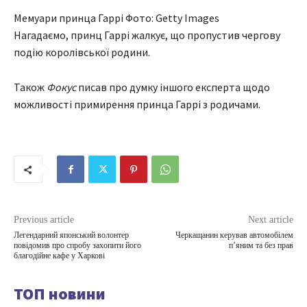
Мемуари принца Гаррі Фото: Getty Images
Нагадаємо, принц Гаррі жалкує, що пропустив чергову
подію королівської родини.
Також
Фокус
писав про думку іншого експерта щодо
можливості примирення принца Гаррі з родичами.
Previous article
Next article
Легендарний японський волонтер
Черкащанин керував автомобілем
повідомив про спробу захопити його
п’яним та без прав
благодійне кафе у Харкові
ТОП новини