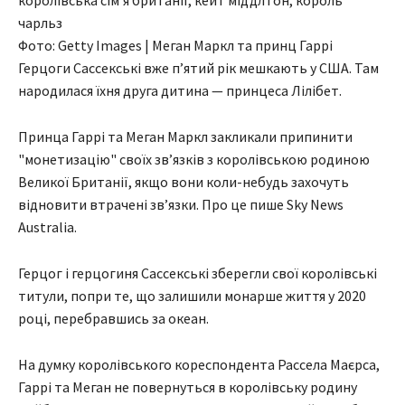
Фото: Getty Images | Меган Маркл та принц Гаррі
Герцоги Сассекські вже пʼятий рік мешкають у США. Там
народилася їхня друга дитина — принцеса Лілібет.
Принца Гаррі та Меган Маркл закликали припинити
"монетизацію" своїх зв’язків з королівською родиною
Великої Британії, якщо вони коли-небудь захочуть
відновити втрачені звʼязки. Про це пише Sky News
Australia.
Герцог і герцогиня Сассекські зберегли свої королівські
титули, попри те, що залишили монарше життя у 2020
році, перебравшись за океан.
На думку королівського кореспондента Рассела Маєрса,
Гаррі та Меган не повернуться в королівську родину