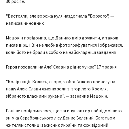
30 росіян.
"Вистояли, але ворожа куля наздогнала "Борзого", —
написав чиновник.
Мацокін повідомив, що Данило вмів дружити, а також
писав вірші. Він не любив фотографуватися і ображався,
коли його не брали з собою на найскладніші завдання.
Героя поховали на Алеї Слави в рідному краї 17 травня.
"Колір нації. Колись, скоро, я обов'язково принесу на
нашу Алею Слави жменю золи зі згорілого Кремля,
зібраного власними руками", — зазначив Мацокін.
Раніше повідомлялося, що загинув автор найвідомішого
знімка Серебрянського лісу Денис Зелений. Багатьом
жителям столиці захисник України також відомий