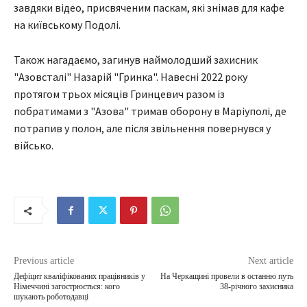
завдяки відео, присвяченим паскам, які знімав для кафе
на київському Подолі.
Також нагадаємо, загинув наймолодший захисник
"Азовсталі" Назарій "Гринка". Навесні 2022 року
протягом трьох місяців Гринцевич разом із
побратимами з "Азова" тримав оборону в Маріуполі, де
потрапив у полон, але після звільнення повернувся у
військо.
Previous article
Next article
Дефіцит кваліфікованих працівників у
На Черкащині провели в останню путь
Німеччині загострюється: кого
38-річного захисника
шукають роботодавці