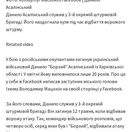
Асалінський
Данило Асалінський служив у 3-й окремій штурмовій
бригаді. Його наздогнала куля під час відбиття ворожого
штурму.
Related video
У бою з російськими окупантами загинув український
військовий Данило "Борзий" Асалінський із Харківської
області. У квітні йому виповнилося лише 20 років. Про це
у себе в Facebook написав заступник міського голови
Ізюма Володимир Мацокін на своїй сторінці у Facebook.
За його словами, Данило служив у 3-й окремій
штурмовій бригаді. Він загинув 12 травня, коли відбивав
ворожу атаку. Так, командир військового розповів, що
четверо осіб, серед яких був і "Борзий", відбивали атаку