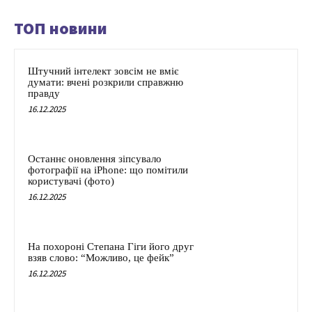
ТОП новини
Штучний інтелект зовсім не вміє
думати: вчені розкрили справжню
правду
16.12.2025
Останнє оновлення зіпсувало
фотографії на iPhone: що помітили
користувачі (фото)
16.12.2025
На похороні Степана Гіги його друг
взяв слово: “Можливо, це фейк”
16.12.2025