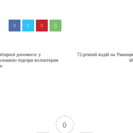
ітарної допомоги: у
72-річний водій на Уманщи
олошено підозри волонтерам
з
ю
0