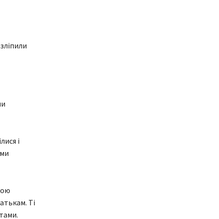
 зліпили
ли
лися і
еми
вою
атькам. Ті
тами.