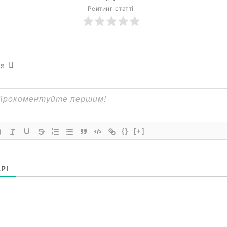
Рейтинг статті
ся
{}
[+]
РІ