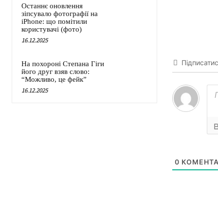
Останнє оновлення
зіпсувало фотографії на
iPhone: що помітили
користувачі (фото)
16.12.2025
Підписати
На похороні Степана Гіги
його друг взяв слово:
“Можливо, це фейк”
16.12.2025
0
КОМЕНТА