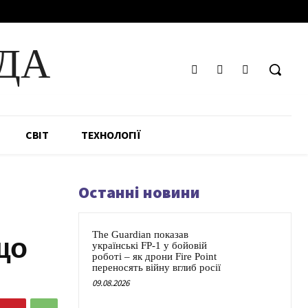
ДА
СВІТ
ТЕХНОЛОГІЇ
Останні новини
The Guardian показав
що
українські FP-1 у бойовій
роботі – як дрони Fire Point
переносять війну вглиб росії
09.08.2026