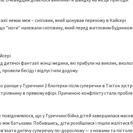
азії немає меж – сніговик, який шокував перехожу в Кайсері
 що "ноги" належали сніговику, який перед житловим будинком
йсері
д дитячої фантазії жінці медики, які прибули на виклик, вколо
 провели бесіду і відпустили додому.
 раніше у Туреччині 2 блогерки після суперечки в Тікток зустрі
трілянину в прямому ефірі. Причиною конфлікту стали пробл
 повідомлялося, що у Туреччині бійка дітей завершилася масо
 між батьками. Побившись, діти розійшлися і пішли жалітися б
в'язати дитячу суперечку по-дорослому — з ножами та пістоле