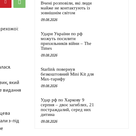
Вчені розповіли, які люди
майже не контактують із
зовнішнім світом
09.08.2026
ерехожої:
Удари України по рф
можуть посилити
прихильників війни – The
Times
09.08.2026
алася.
Starlink повернув
безкоштовний Mini Kit для
Max-тарифу
вик, який
09.08.2026
ке видання
Удар рф по Харкову 9
серпня – двоє загиблих, 21
постраждалий, серед них
сцева
дитина
али з-під
09.08.2026
не