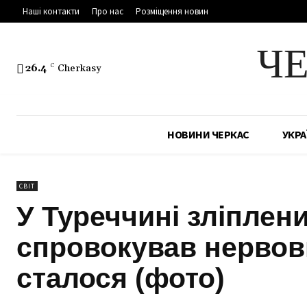
Наші контакти
Про нас
Розміщення новин
Ч
26.4
C
Cherkasy
НОВИНИ ЧЕРКАС
УКРА
СВІТ
У Туреччині зліплени
спровокував нервови
сталося (фото)