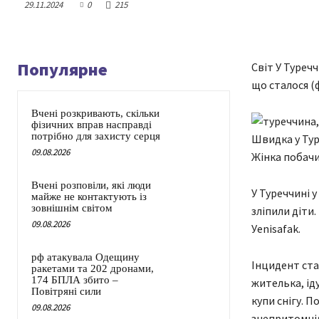
29.11.2024
0
215
Популярне
Світ У Туреч
що сталося (
Вчені розкривають, скільки
фізичних вправ насправді
потрібно для захисту серця
Швидка у Тур
09.08.2026
Жінка побачил
Вчені розповіли, які люди
У Туреччині у
майже не контактують із
зовнішнім світом
зліпили діти
09.08.2026
Уenisafak.
рф атакувала Одещину
Інцидент ста
ракетами та 202 дронами,
174 БПЛА збито –
жителька, ід
Повітряні сили
купи снігу. П
09.08.2026
знепритомніл