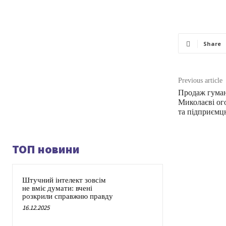
Share
Previous article
Продаж гуман
Миколаєві ог
та підприємц
ТОП новини
Штучний інтелект зовсім
не вміє думати: вчені
розкрили справжню правду
16.12.2025