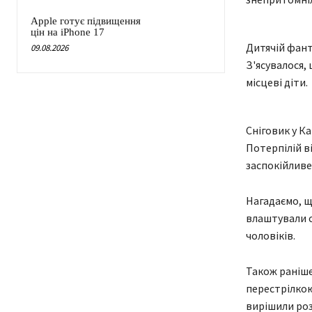
Apple готує підвищення
цін на iPhone 17
Дитячій фант
09.08.2026
З'ясувалося,
місцеві діти.
Сніговик у Ка
Потерпілій ві
заспокійливе,
Нагадаємо, що
влаштували с
чоловіків.
Також раніше
перестрілкою
вирішили роз