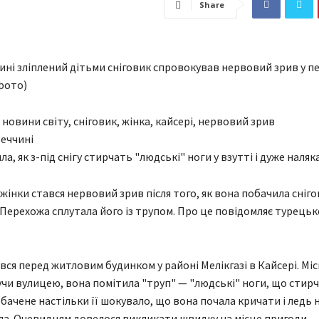
Share
чині зліплений дітьми сніговик спровокував нервовий зрив у п
фото)
еччині
а, як з-під снігу стирчать "людські" ноги у взутті і дуже наляк
 жінки стався нервовий зрив після того, як вона побачила сніго
. Перехожа сплутала його із трупом. Про це повідомляє турець
вся перед житловим будинком у районі Мелікгазі в Кайсері. Мі
учи вулицею, вона помітила "труп" — "людські" ноги, що стирч
обачене настільки її шокувало, що вона почала кричати і ледь 
а. Очевидцям довелося викликати швидку на місце пригоди.