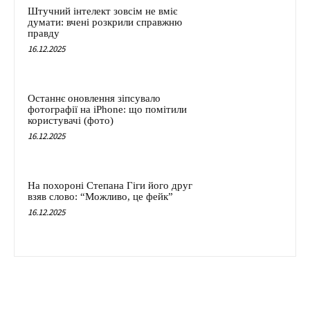
Штучний інтелект зовсім не вміє
думати: вчені розкрили справжню
правду
16.12.2025
Останнє оновлення зіпсувало
фотографії на iPhone: що помітили
користувачі (фото)
16.12.2025
На похороні Степана Гіги його друг
взяв слово: “Можливо, це фейк”
16.12.2025