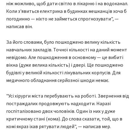
ніж можливо, щоб дати світло в лікарню і на водоканал.
Коли з'явиться електрика в будинках мешканців хоча б
погодинно — ніхто не займеться спрогнозувати", —
написав він.
За його словами, було пошкоджено велику кількість
навчальних закладів. Точної кількості на даний момент
невідомо. Але пошкодження в основному — це вибиті
вікна (дуже велика кількість) і двері. Ще пошкоджено
будівлі у великій кількості лікувальних корпусів. Для
медичного обладнання серйозної шкоди немає.
"Усі хірурги міста перебувають на роботі. Звернення від
постраждалих продовжують надходити. Наразі
госпіталізовано двох чоловіків. Один із них у дуже
критичному стані (кома). До слова сказати, той, що в
комі якраз їхав рятувати людей", — написав мер.