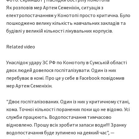
Як розповів мер Артем Семеніхін, ситуація з
електропостачанням у Конотопі просто критична. Було
пошкоджено велику кількість навчальних закладів та
будівлі у великій кількості лікувальних корпусів.
Related video
Унаслідок удару ЗС РФ по Конотопу в Сумській області
двох людей довелося госпіталізувати. Один із них
перебуває в комі. Про це у себе в Facebook повідомив
мер Артем Семеніхін.
"Двоє госпіталізованих. Один із них у критичному стані,
кома. Точної кількості поранених поки що не відомо. Усі
служби працюють. Водопостачання тимчасово
відновлено. Прошу всіх зробити запаси води!!! Зранку
водопостачання буде зупинено на деякий час", —