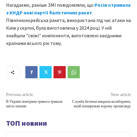
Нагадаємо, раніше ЗМІ повідомляли, що
Росія отримала
з КНДР нові партії балістичних ракет
.
Північнокорейська ракета, використана під час атаки на
Київ у серпні, була виготовлена у 2024 році. У ній
знайшли "свіжі" компоненти, виготовлені західними
країнами всього рік тому.
Previous article
Next article
В Україні повітряна тривога тривала
Служба безпеки викрила колаборанта,
шість хвилин
який поширював ворожу пропаганду
ТОП новини