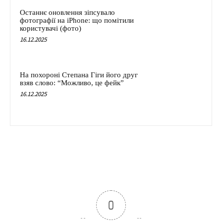
Останнє оновлення зіпсувало
фотографії на iPhone: що помітили
користувачі (фото)
16.12.2025
На похороні Степана Гіги його друг
взяв слово: “Можливо, це фейк”
16.12.2025
0