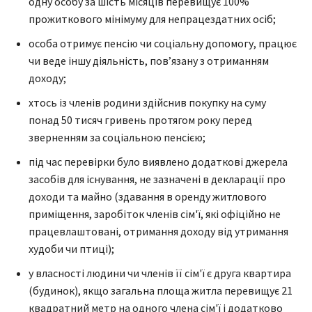
одну особу за шість місяців перевищує 100%
прожиткового мінімуму для непрацездатних осіб;
особа отримує пенсію чи соціальну допомогу, працює
чи веде іншу діяльність, пов’язану з отриманням
доходу;
хтось із членів родини здійснив покупку на суму
понад 50 тисяч гривень протягом року перед
зверненням за соціальною пенсією;
під час перевірки було виявлено додаткові джерела
засобів для існування, не зазначені в декларації про
доходи та майно (здавання в оренду житлового
приміщення, заробіток членів сім'ї, які офіційно не
працевлаштовані, отримання доходу від утримання
худоби чи птиці);
у власності людини чи членів її сім'ї є друга квартира
(будинок), якщо загальна площа житла перевищує 21
квадратний метр на одного члена сім'ї і додатково