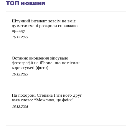
ТОП новини
Штучний інтелект зовсім не вміє
думати: вчені розкрили справжню
правду
16.12.2025
Останнє оновлення зіпсувало
фотографії на iPhone: що помітили
користувачі (фото)
16.12.2025
На похороні Степана Гіги його друг
взяв слово: “Можливо, це фейк”
16.12.2025