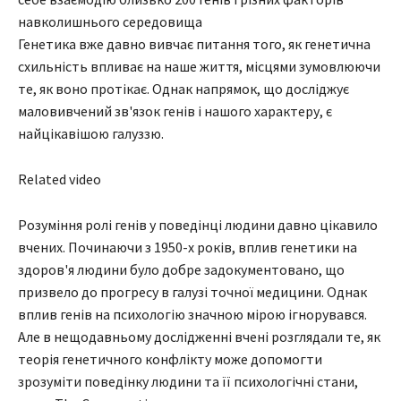
навколишнього середовища
Генетика вже давно вивчає питання того, як генетична
схильність впливає на наше життя, місцями зумовлюючи
те, як воно протікає. Однак напрямок, що досліджує
маловивчений зв'язок генів і нашого характеру, є
найцікавішою галуззю.
Related video
Розуміння ролі генів у поведінці людини давно цікавило
вчених. Починаючи з 1950-х років, вплив генетики на
здоров'я людини було добре задокументовано, що
призвело до прогресу в галузі точної медицини. Однак
вплив генів на психологію значною мірою ігнорувався.
Але в нещодавньому дослідженні вчені розглядали те, як
теорія генетичного конфлікту може допомогти
зрозуміти поведінку людини та її психологічні стани,