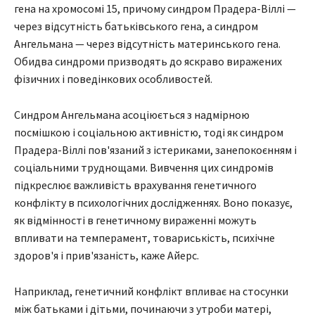
гена на хромосомі 15, причому синдром Прадера-Віллі —
через відсутність батьківського гена, а синдром
Ангельмана — через відсутність материнського гена.
Обидва синдроми призводять до яскраво виражених
фізичних і поведінкових особливостей.
Синдром Ангельмана асоціюється з надмірною
посмішкою і соціальною активністю, тоді як синдром
Прадера-Віллі пов'язаний з істериками, занепокоєнням і
соціальними труднощами. Вивчення цих синдромів
підкреслює важливість врахування генетичного
конфлікту в психологічних дослідженнях. Воно показує,
як відмінності в генетичному вираженні можуть
впливати на темперамент, товариськість, психічне
здоров'я і прив'язаність, каже Айерс.
Наприклад, генетичний конфлікт впливає на стосунки
між батьками і дітьми, починаючи з утроби матері,