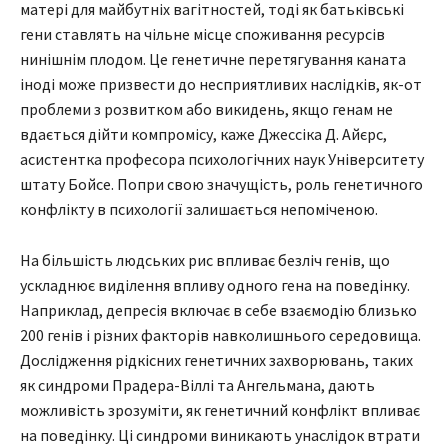
матері для майбутніх вагітностей, тоді як батьківські
гени ставлять на чільне місце споживання ресурсів
нинішнім плодом. Це генетичне перетягування каната
іноді може призвести до несприятливих наслідків, як-от
проблеми з розвитком або викидень, якщо генам не
вдається дійти компромісу, каже Джессіка Д. Айєрс,
асистентка професора психологічних наук Університету
штату Бойсе. Попри свою значущість, роль генетичного
конфлікту в психології залишається непоміченою.
На більшість людських рис впливає безліч генів, що
ускладнює виділення впливу одного гена на поведінку.
Наприклад, депресія включає в себе взаємодію близько
200 генів і різних факторів навколишнього середовища.
Дослідження рідкісних генетичних захворювань, таких
як синдроми Прадера-Віллі та Ангельмана, дають
можливість зрозуміти, як генетичний конфлікт впливає
на поведінку. Ці синдроми виникають унаслідок втрати