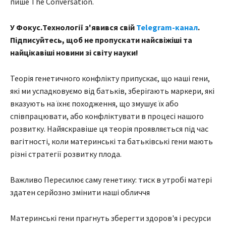
пише The Conversation.
У Фокус.Технології з'явився свій
Telegram-канал
.
Підписуйтесь, щоб не пропускати найсвіжіші та
найцікавіші новини зі світу науки!
Теорія генетичного конфлікту припускає, що наші гени,
які ми успадковуємо від батьків, зберігають маркери, які
вказують на їхнє походження, що змушує їх або
співпрацювати, або конфліктувати в процесі нашого
розвитку. Найяскравіше ця теорія проявляється під час
вагітності, коли материнські та батьківські гени мають
різні стратегії розвитку плода.
Важливо Пересилює саму генетику: тиск в утробі матері
здатен серйозно змінити наші обличчя
Материнські гени прагнуть зберегти здоров'я і ресурси