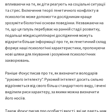
впливаючи на те, як діти реагують на соціальні ситуації
та стрес. Включення теорії генетичного конфлікту в
психологію може допомогти дослідникам краще
зрозуміти біологічні основи поведінки. Незважаючи на
те, що ця галузь перебуває на ранній стадії розвитку,
подальші міждисциплінарні дослідження можуть
відкрити більше інформації про те, як генетичний склад
формує наші психологічні характеристики, пропонуючи
нові шляхи для лікування і розуміння психологічних
захворювань.
Раніше
Фокус
писав про те, як визначити володарів
"рухомого інтелекту". Рухомий інтелект досить сильно
відрізняється від свого більш стандартного виду, і вчені
виділили риси характеру, за якими можна визначити
його носіїв.
Також
Фокус
писав про особисті якості, які не дають нам