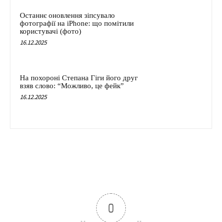
Останнє оновлення зіпсувало
фотографії на iPhone: що помітили
користувачі (фото)
16.12.2025
На похороні Степана Гіги його друг
взяв слово: “Можливо, це фейк”
16.12.2025
0