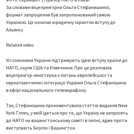
За словами віцепрем'єрки Ольги Стефанишиної,
формат запрошення був запропонований самою
Україною. Це означає юридичну гарантію вступу до
Альянсу.
Related video
Усі союзники України підтримують ідею вступу країни до
НАТО, окрім США та Німеччини. Про це розповіла
віцепрем'єр-міністерка з питань європейської та
євроатлантичної інтеграції України Ольга Стефанішина
в ефірі національного телемарафону.
Так, Стефанішина прокоментувала статтю видання New
York Times, у якій ідеться про те, що Україну не запросять
до НАТО на вашингтонському саміті в липні, адже проти
виступають Берлін і Вашингтон.