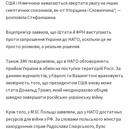
США і Німеччина намагаються звертати увагу на інших
скептичних союзників, як-от Угорщина і Словаччина", —
розповіла Стефанішина.
Віцепрем'єр заявила, що Штати й ФРН виступають
проти запрошення України до НАТО, оскільки це не
просто розмови, а реальне рішення.
Також ЗМІ повідомляли, що в НАТО обговорюють
прийом України в обмін на поступки територій Росії. За
даними журналістів, у Європі та Вашингтоні враховують
імовірність того, що президентом США знову може
стати Дональд Трамп, який неодноразово обіцяв
швидко завершити російсько-українську війну.
Крім того, у МЗС Польщі заявляли, що у НАТО достатньо
ресурсів для війни з РФ. За словами польського міністра
закордонних справ Радослава Сікорського, було