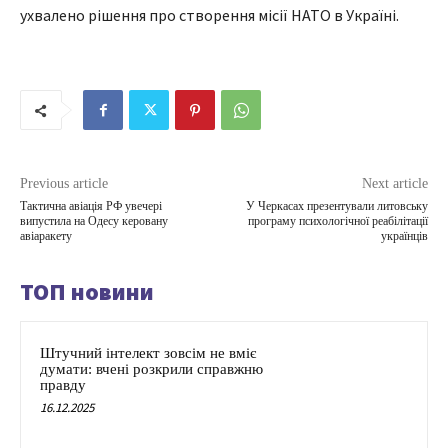
ухвалено рішення про створення місії НАТО в Україні.
Previous article
Next article
Тактична авіація РФ увечері
У Черкасах презентували литовську
випустила на Одесу керовану
програму психологічної реабілітації
авіаракету
українців
ТОП новини
Штучний інтелект зовсім не вміє
думати: вчені розкрили справжню
правду
16.12.2025