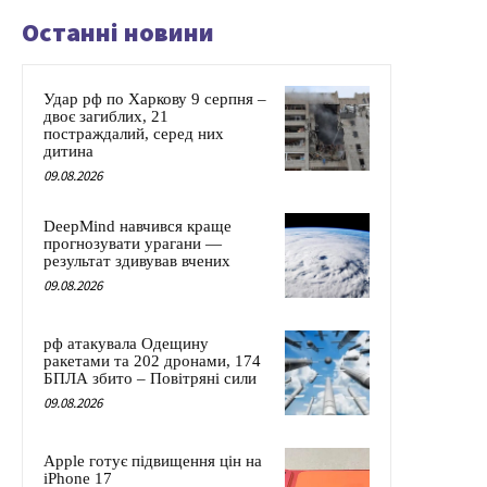
Останні новини
Удар рф по Харкову 9 серпня –
двоє загиблих, 21
постраждалий, серед них
дитина
09.08.2026
DeepMind навчився краще
прогнозувати урагани —
результат здивував вчених
09.08.2026
рф атакувала Одещину
ракетами та 202 дронами, 174
БПЛА збито – Повітряні сили
09.08.2026
Apple готує підвищення цін на
iPhone 17