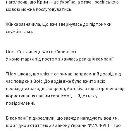
наголосив, що Крим — це Україна, а отже і російською
мовою можна послуговуватись.
Жінка зазначила, що вже звернулась до підтримки
служби таксі.
Пост Світлинець Фото: Скриншот
У коментарях під постом з'явилась реакція компанії.
"Нам шкода, що клієнт отримав неприємний досвід під
час поїздки з Bolt. До водія вже було вжито всіх
необхідних заходів, зокрема, його було відсторонено від
користування нашим сервісом", — йдеться у
повідомленні.
В компанії підкреслили, що завжди нагадують водіям,
що згідно з статтею 30 Закону України №2704-VIII "Про