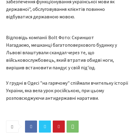
забезпечення функціонування української мови як
державної", обслуговування клієнтів повинно
відбуватися державною мовою.
Відповідь компанії Bolt Фото: Скриншот
Нагадаємо, мешканці багатоповерхового будинку у
Львові влаштували скандал через те, що
військовослужбовець, який втратив обидві ноги,
вирішив встановити пандус у свій під'їзд.
У грудні в Одесі "на гарячому" спіймали вчительку історії
України, яка вела урок російською, при цьому
розповсюджуючи антидержавні наративи.