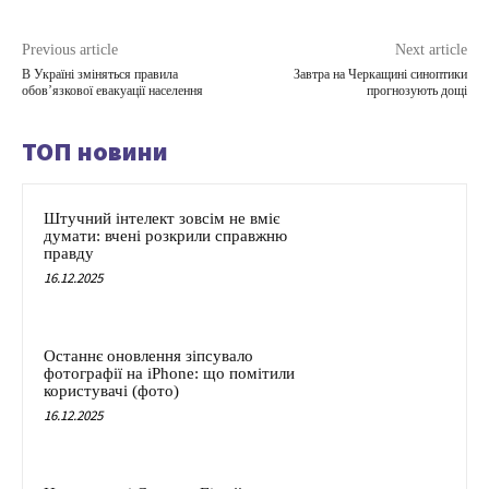
Previous article
Next article
В Україні зміняться правила
Завтра на Черкащині синоптики
обов’язкової евакуації населення
прогнозують дощі
ТОП новини
Штучний інтелект зовсім не вміє
думати: вчені розкрили справжню
правду
16.12.2025
Останнє оновлення зіпсувало
фотографії на iPhone: що помітили
користувачі (фото)
16.12.2025