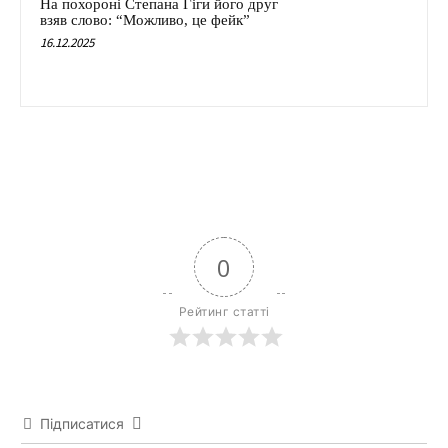
На похороні Степана Гіги його друг
взяв слово: “Можливо, це фейк”
16.12.2025
0
Рейтинг статті
Підписатися