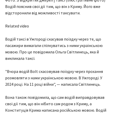
Фото: З відкритих джерел | Таксі (ілюстративне фото)
Водій пояснив свої дії тим, що він з Криму. Його вже
відсторонили від можливості таксувати.
Related video
Водій таксі в Ужгороді скасував поїздку через те, що
пасажири вимагали спілкуватись з ними українською
мовою. Про це повідомила Ольга Світлинець, яка й
викликала таксі.
"Вчора водій Bolt скасовував поїздку через прохання
розмовляти з нами українською мовою. В Ужгороді. У
2024 році. На 11 році війни", — написала Світлинець.
Вона також повідомила, що сам водій виправдовував
свої дії тим, що він нібито сам родом з Криму, а
Конституція Крима написана російською мовою. Водій