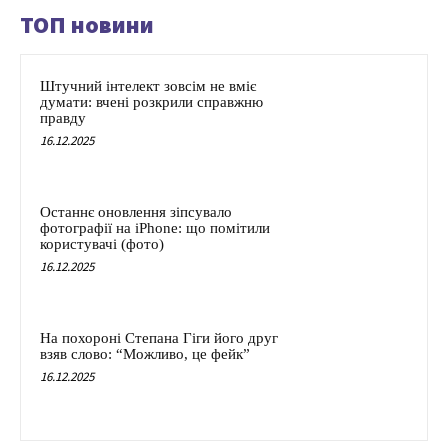
ТОП новини
Штучний інтелект зовсім не вміє
думати: вчені розкрили справжню
правду
16.12.2025
Останнє оновлення зіпсувало
фотографії на iPhone: що помітили
користувачі (фото)
16.12.2025
На похороні Степана Гіги його друг
взяв слово: “Можливо, це фейк”
16.12.2025