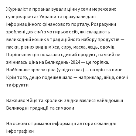
Журналісти проаналізували ціни у семи мережевих
супермаркетах України та врахували дані
інформаційного фінансового порталу. Розрахунки
зроблені для сім'ї з чотирьох осіб, які складають
великодній кошик з традиційного набору продуктів —
паски, різних видів м'яса, сиру, масла, яєць, овочів.
Порівняння цін показало єдиний продукт, на який не
змінилась ціна на Великдень-2024 — це горілка.
Найбільше зросла ціна (у відсотках) — на хрін та вино.
Крім того, дещо подешевшало — наприклад, яйця, овочі
та фрукти.
Важливо Яйця та кролики: звідки взялися найвідоміші
Великодні традиції та символи
На основі отриманої інформації автори склали дві
інфографіки: