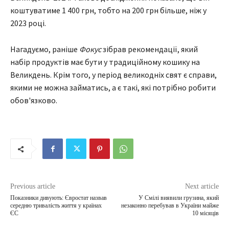
коштуватиме 1 400 грн, тобто на 200 грн більше, ніж у
2023 році.
Нагадуємо, раніше
Фокус
зібрав рекомендації, який
набір продуктів має бути у традиційному кошику на
Великдень. Крім того, у період великодніх свят є справи,
якими не можна займатись, а є такі, які потрібно робити
обов'язково.
Previous article
Next article
Показники дивують: Євростат назвав
У Смілі виявили грузина, який
середню тривалість життя у країнах
незаконно перебував в України майже
ЄС
10 місяців