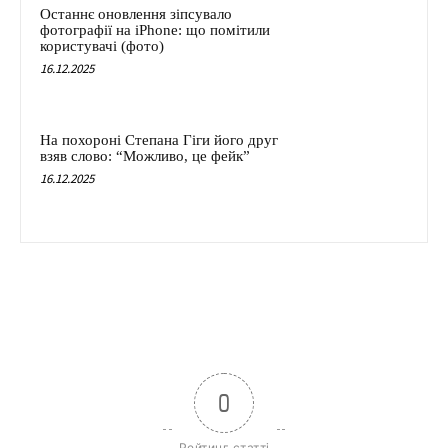
Останнє оновлення зіпсувало
фотографії на iPhone: що помітили
користувачі (фото)
16.12.2025
На похороні Степана Гіги його друг
взяв слово: “Можливо, це фейк”
16.12.2025
0
Рейтинг статті