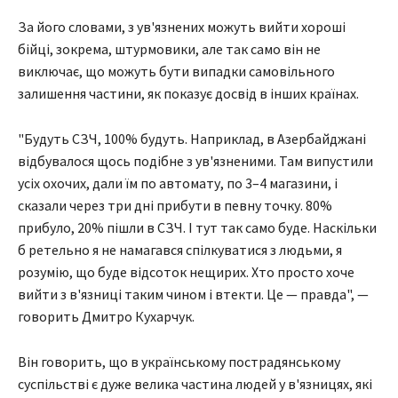
За його словами, з ув'язнених можуть вийти хороші
бійці, зокрема, штурмовики, але так само він не
виключає, що можуть бути випадки самовільного
залишення частини, як показує досвід в інших країнах.
"Будуть СЗЧ, 100% будуть. Наприклад, в Азербайджані
відбувалося щось подібне з ув'язненими. Там випустили
усіх охочих, дали їм по автомату, по 3–4 магазини, і
сказали через три дні прибути в певну точку. 80%
прибуло, 20% пішли в СЗЧ. І тут так само буде. Наскільки
б ретельно я не намагався спілкуватися з людьми, я
розумію, що буде відсоток нещирих. Хто просто хоче
вийти з в'язниці таким чином і втекти. Це — правда", —
говорить Дмитро Кухарчук.
Він говорить, що в українському пострадянському
суспільстві є дуже велика частина людей у в'язницях, які