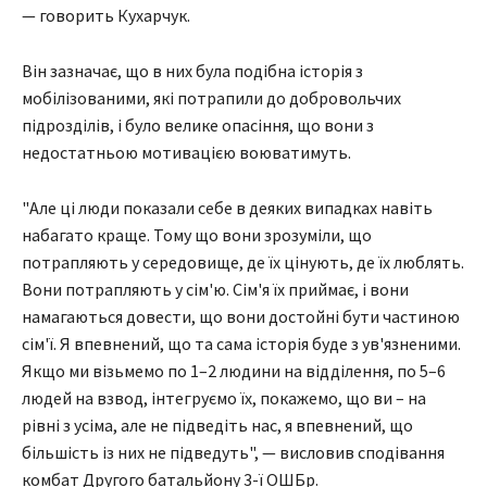
— говорить Кухарчук.
Він зазначає, що в них була подібна історія з
мобілізованими, які потрапили до добровольчих
підрозділів, і було велике опасіння, що вони з
недостатньою мотивацією воюватимуть.
"Але ці люди показали себе в деяких випадках навіть
набагато краще. Тому що вони зрозуміли, що
потрапляють у середовище, де їх цінують, де їх люблять.
Вони потрапляють у сім'ю. Сім'я їх приймає, і вони
намагаються довести, що вони достойні бути частиною
сім'ї. Я впевнений, що та сама історія буде з ув'язненими.
Якщо ми візьмемо по 1–2 людини на відділення, по 5–6
людей на взвод, інтегруємо їх, покажемо, що ви – на
рівні з усіма, але не підведіть нас, я впевнений, що
більшість із них не підведуть", — висловив сподівання
комбат Другого батальйону 3-ї ОШБр.