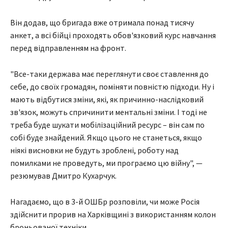
Він додав, що бригада вже отримала понад тисячу
анкет, а всі бійці проходять обов'язковий курс навчання
перед відправленням на фронт.
"Все-таки держава має переглянути своє ставлення до
себе, до своїх громадян, поміняти повністю підходи. Ну і
мають відбутися зміни, які, як причинно-наслідковий
зв'язок, можуть спричинити ментальні зміни. І тоді не
треба буде шукати мобілізаційний ресурс – він сам по
собі буде знайдений. Якщо цього не станеться, якщо
ніякі висновки не будуть зроблені, роботу над
помилками не проведуть, ми програємо цю війну", —
резюмував Дмитро Кухарчук.
Нагадаємо, що в 3-й ОШБр розповіли, чи може Росія
здійснити прорив на Харківщині з використанням колон
броньованої техніки.