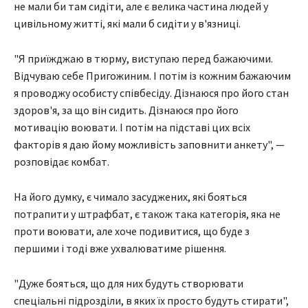
не мали би там сидіти, але є велика частина людей у
цивільному житті, які мали б сидіти у в'язниці.
"Я приїжджаю в тюрму, виступаю перед бажаючими.
Відчуваю себе Пригожиним. І потім із кожним бажаючим
я проводжу особисту співбесіду. Дізнаюся про його стан
здоров'я, за що він сидить. Дізнаюся про його
мотивацію воювати. І потім на підставі цих всіх
факторів я даю йому можливість заповнити анкету", —
розповідає комбат.
На його думку, є чимало засуджених, які бояться
потрапити у штрафбат, є також така категорія, яка не
проти воювати, але хоче подивитися, що буде з
першими і тоді вже ухвалюватиме рішення.
"Дуже бояться, що для них будуть створювати
спеціальні підрозділи, в яких їх просто будуть стирати",