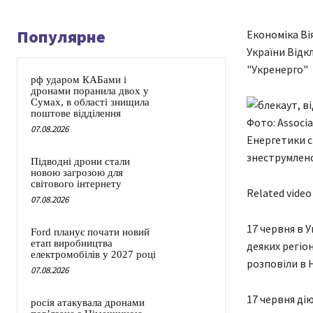
Популярне
Економіка Ві
України Відкл
"Укренерго"
рф ударом КАБами і
дронами поранила двох у
Сумах, в області знищила
поштове відділення
Фото: Associ
07.08.2026
Енергетики с
знеструмлено
Підводні дрони стали
новою загрозою для
світового інтернету
Related video
07.08.2026
17 червня в 
Ford планує почати новий
етап виробництва
деяких регіо
електромобілів у 2027 році
розповіли в 
07.08.2026
17 червня дію
росія атакувала дронами