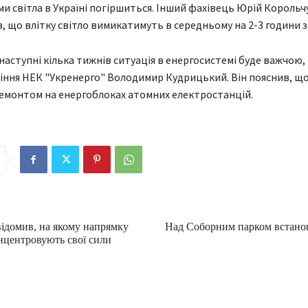
и світла в Україні погіршиться. Інший фахівець Юрій Корольч
, що влітку світло вимикатимуть в середньому на 2-3 години з
 наступні кілька тижнів ситуація в енергосистемі буде важчою,
іння НЕК "Укренерго" Володимир Кудрицький. Він пояснив, що
ремонтом на енергоблоках атомних електростанцій.
ідомив, на якому напрямку
Над Соборним парком встано
нцентровують свої сили