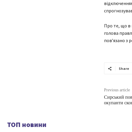
відключенням
спрогнозував
Про те, що в
голова правл
пов’язано з 
Share
Previous article
Сирський пов
окупанти ско
ТОП новини