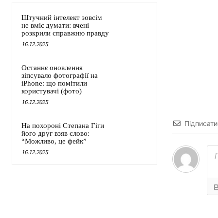
Штучний інтелект зовсім
не вміє думати: вчені
розкрили справжню правду
16.12.2025
Останнє оновлення
зіпсувало фотографії на
iPhone: що помітили
користувачі (фото)
16.12.2025
Підписати
На похороні Степана Гіги
його друг взяв слово:
“Можливо, це фейк”
16.12.2025