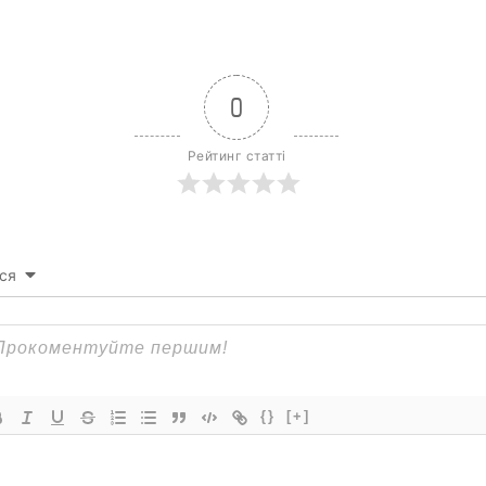
0
Рейтинг статті
ся
{}
[+]