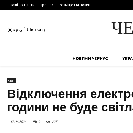
Наші контакти
Про нас
Розміщення новин
Ч
29.5
C
Cherkasy
НОВИНИ ЧЕРКАС
УКРА
СВІТ
Відключення електрое
години не буде світ
17.06.2024
0
227