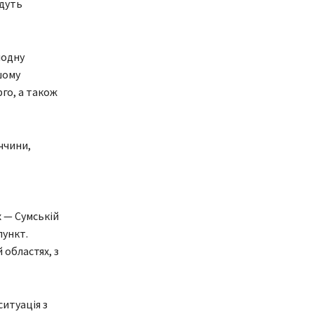
удуть
лодну
шому
рго, а також
ччини,
х — Сумській
пункт.
 областях, з
итуація з