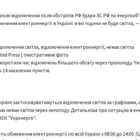
ялові відключення після обстрілів РФ Удари ЗС РФ по енергооб'
ючення електроенергії в Україні: в які години не буде світла, —
ated Press | Ілюстративне фото
коротили час відключень більшого обсягу через прохолоду. Че
 14 населених пунктів.
Україні застосовуватимуться відключення світла за графіками, 
нах немає світла через непогоду. Детальніше про ситуацію в ен
НЕК "Укренерго".
ть обмеження електроенергії по всій Україні з 08:00 до 24:00. О