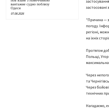
пов’язане з Німеччиною
застосування
вантажне судно поблизу
застосовані з 
Одеси
07.08.2026
"Причина — з
погоду. Інфо
регіоні, мож
на їхніх стор
Протягом доб
Польщі, Угор
максимальна 
Через непого
та Чернігівс
Через бойові 
технічних пр
Нагадаємо, е