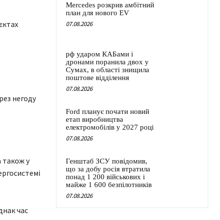
Mercedes розкрив амбітний
план для нового EV
єктах
07.08.2026
рф ударом КАБами і
дронами поранила двох у
Сумах, в області знищила
поштове відділення
07.08.2026
рез негоду
Ford планує почати новий
етап виробництва
електромобілів у 2027 році
07.08.2026
а також у
Генштаб ЗСУ повідомив,
що за добу росія втратила
ергосистемі
понад 1 200 військових і
майже 1 600 безпілотників
07.08.2026
днак час