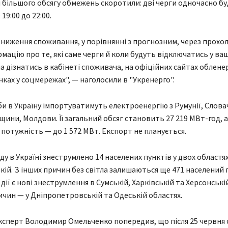
 більшого обсягу обмежень скоротили: дві черги одночасно б
19:00 до 22:00.
ниження споживання, у порівнянні з прогнозним, через прохо
рмацію про те, які саме черги й коли будуть відключатись у ва
на дізнатись в кабінеті споживача, на офіційних сайтах облене
інках у соцмережах", — наголосили в "Укренерго".
и в Україну імпортуватимуть електроенергію з Румунії, Слова
щини, Молдови. Її загальний обсяг становить 27 219 МВт-год, а
потужність — до 1 572 МВт. Експорт не планується.
ду в Україні знеструмлено 14 населених пунктів у двох областя
ькій. З інших причин без світла залишаються ще 471 населений 
дії є нові знеструмлення в Сумській, Харківській та Херсонській
ичин — у Дніпропетровській та Одеській областях.
ксперт Володимир Омельченко попередив, що після 25 червня с