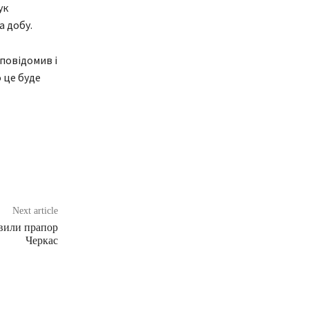
ук
а добу.
 повідомив і
 це буде
Next article
вили прапор
Черкас