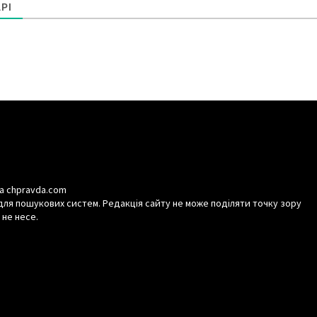
РІ
а chpravda.com
для пошукових систем. Редакція сайту не може поділяти точку зору
 не несе.