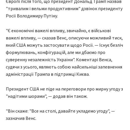
Європі після того, що президент Дональд Трамп назвав
"тривалим і вельми продуктивним" дзвінок президенту
Росії Володимиру Путіну.
"Є економічні важелі впливу, звичайно, є військові
важелі впливу, — сказав Венс, описуючи можливий тиск,
який США можуть застосувати щодо Росії. — Існує безліч
формулювань, конфігурацій, але ми дбаємо про
суверенну незалежність України". Коментарі Венса,
судячи з усього, являють собою найсильніші запевнення
адміністрації Трампа в підтримці Києва.
Президент США не піде на переговори про мирну угоду з
"надітими шорами", — додав він також.
"Він скаже: "Все на столі, давайте укладемо угоду", —
зазначив Венс.