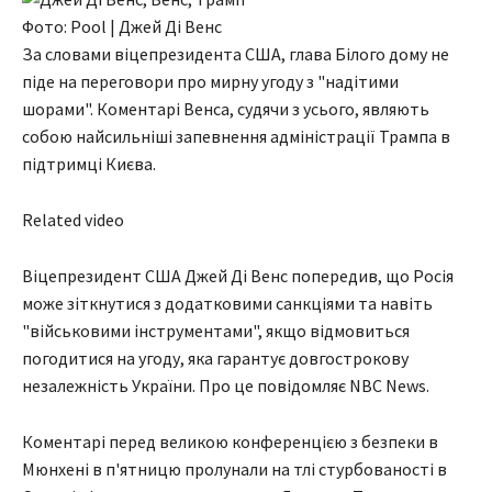
Фото: Pool | Джей Ді Венс
За словами віцепрезидента США, глава Білого дому не
піде на переговори про мирну угоду з "надітими
шорами". Коментарі Венса, судячи з усього, являють
собою найсильніші запевнення адміністрації Трампа в
підтримці Києва.
Related video
Віцепрезидент США Джей Ді Венс попередив, що Росія
може зіткнутися з додатковими санкціями та навіть
"військовими інструментами", якщо відмовиться
погодитися на угоду, яка гарантує довгострокову
незалежність України. Про це повідомляє NBC News.
Коментарі перед великою конференцією з безпеки в
Мюнхені в п'ятницю пролунали на тлі стурбованості в