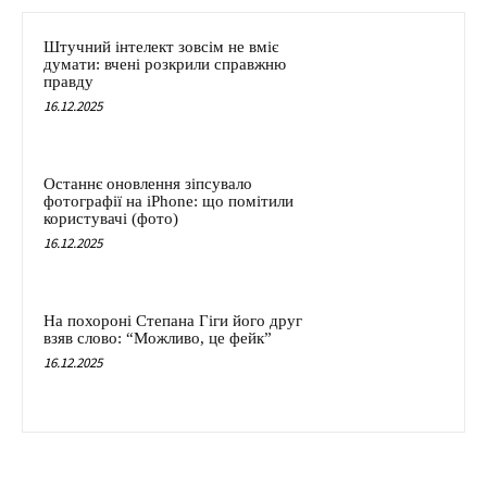
Штучний інтелект зовсім не вміє
думати: вчені розкрили справжню
правду
16.12.2025
Останнє оновлення зіпсувало
фотографії на iPhone: що помітили
користувачі (фото)
16.12.2025
На похороні Степана Гіги його друг
взяв слово: “Можливо, це фейк”
16.12.2025