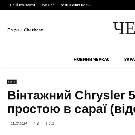
Наші контакти
Про нас
Розміщення новин
Ч
27.1
C
Cherkasy
НОВИНИ ЧЕРКАС
УКРА
СВІТ
Вінтажний Chrysler 5
простою в сараї (від
01.12.2024
0
142