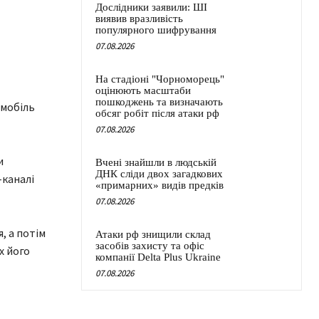
Дослідники заявили: ШІ
виявив вразливість
популярного шифрування
07.08.2026
На стадіоні "Чорноморець"
оцінюють масштаби
пошкоджень та визначають
омобіль
обсяг робіт після атаки рф
07.08.2026
и
Вчені знайшли в людській
ДНК сліди двох загадкових
-каналі
«примарних» видів предків
07.08.2026
, а потім
Атаки рф знищили склад
засобів захисту та офіс
х його
компанії Delta Plus Ukraine
07.08.2026