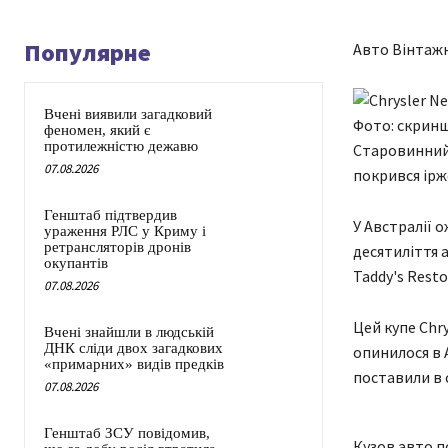
Популярне
Авто Вінтажни
Вчені виявили загадковий
Фото: скриншо
феномен, який є
протилежністю дежавю
Старовинний C
07.08.2026
покрився ірж
Генштаб підтвердив
У Австралії 
ураження РЛС у Криму і
ретрансляторів дронів
десятиліття 
окупантів
Taddy's Resto
07.08.2026
Цей купе Chry
Вчені знайшли в людській
ДНК сліди двох загадкових
опинилося в А
«примарних» видів предків
поставили в с
07.08.2026
Генштаб ЗСУ повідомив,
Кузов авто п