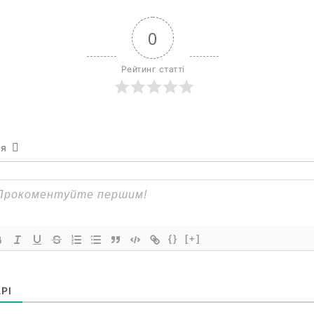
0
Рейтинг статті
ся
{}
[+]
РІ