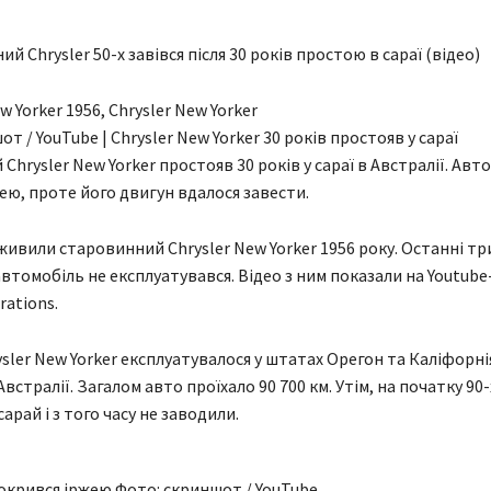
й Chrysler 50-х завівся після 30 років простою в сараї (відео)
т / YouTube | Chrysler New Yorker 30 років простояв у сараї
hrysler New Yorker простояв 30 років у сараї в Австралії. Авт
ею, проте його двигун вдалося завести.
оживили старовинний Chrysler New Yorker 1956 року. Останні тр
автомобіль не експлуатувався. Відео з ним показали на Youtube
rations.
sler New Yorker експлуатувалося у штатах Орегон та Каліфорнія
встралії. Загалом авто проїхало 90 700 км. Утім, на початку 90-
арай і з того часу не заводили.
окрився іржею Фото: скриншот / YouTube