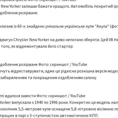
r New Yorker залишає бажати кращого. Автомобіль покритий ір
доблення розірване.
юзив із 60-х: знайдено унікальне українське купе "Акула" (фот
 двигун Chrysler New Yorker на диво непогано зберігся. Цей V8 
 того, як відремонтували його стартер.
доблення розірване Фото: скриншот / YouTube
чуть відреставрувати, адже це рідкісна розкішна версія моделі
 забарвленням та покращеним оздобленням салону.
mi вдалося завести Фото: скриншот / YouTube
 Yorker випускали з 1940 по 1996 роки. Конкретно ця модель на
окоління. 5,5-метрове купе оснащене 5,8-літровою вісімкою 
ий працює в парі з 3-ступінчастою автоматичною КПП.