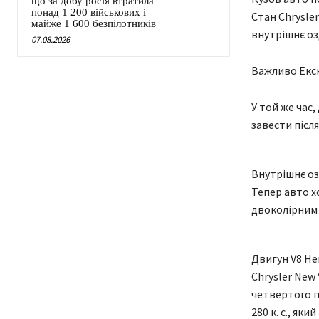
що за добу росія втратила
понад 1 200 військових і
Стан Chrysle
майже 1 600 безпілотників
внутрішнє оз
07.08.2026
Важливо Екскл
У той же час,
завести після
Внутрішнє оз
Тепер авто хо
двоколірним
Двигун V8 He
Chrysler New
четвертого п
280 к. с., як