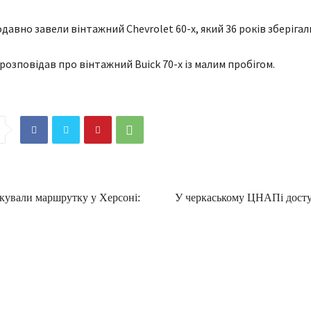
давно завели вінтажний Chevrolet 60-х, який 36 років зберігали
розповідав про вінтажний Buick 70-х із малим пробігом.
кували маршрутку у Херсоні:
У черкаському ЦНАПі досту