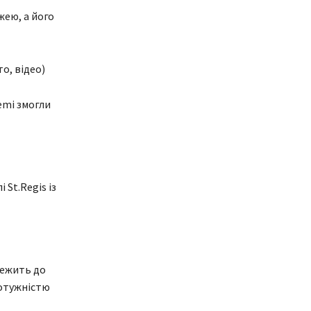
жею, а його
о, відео)
Hemi змогли
 St.Regis із
лежить до
потужністю