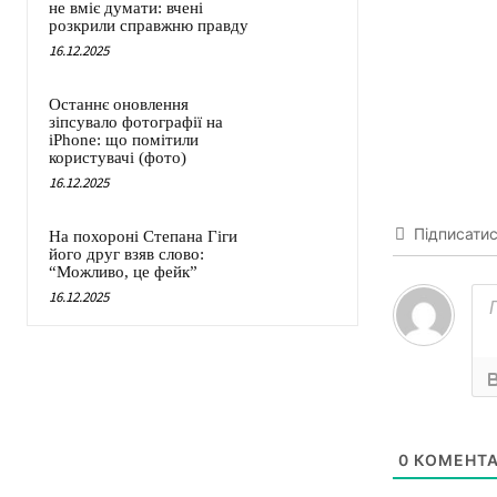
не вміє думати: вчені
розкрили справжню правду
16.12.2025
Останнє оновлення
зіпсувало фотографії на
iPhone: що помітили
користувачі (фото)
16.12.2025
Підписати
На похороні Степана Гіги
його друг взяв слово:
“Можливо, це фейк”
16.12.2025
0
КОМЕНТА