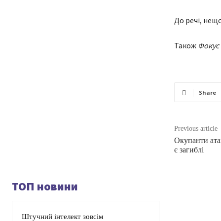
До речі, нещо
Також
Фокус
Share
Previous article
Окупанти ата
є загиблі
ТОП новини
Штучний інтелект зовсім