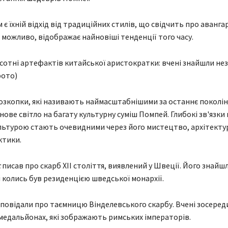
є їхній відхід від традиційних стилів, що свідчить про аванга
, можливо, відображає найновіші тенденції того часу.
сотні артефактів китайської аристократки: вчені знайшли не
фото)
зкопки, які називають наймасштабнішими за останнє поколін
ове світло на багату культурну суміш Помпей. Глибокі зв'язки 
ьтурою стають очевидними через його мистецтво, архітекту
ктики.
с
писав про скарб XII століття, виявлений у Швеції. Його знайш
й колись був резиденцією шведської монархії.
повідали про таємницю Вінделевського скарбу. Вчені зосеред
медальйонах, які зображають римських імператорів.