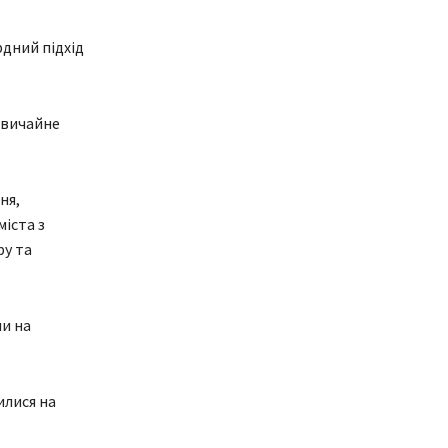
рдний підхід
звичайне
ня,
міста з
ру та
ли на
илися на