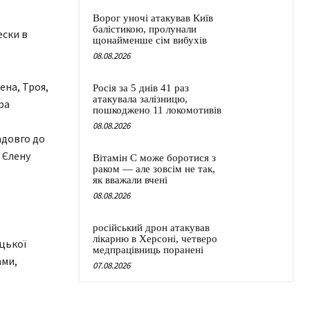
Ворог уночі атакував Київ
балістикою, пролунали
ески в
щонайменше сім вибухів
08.08.2026
Росія за 5 днів 41 раз
атакувала залізницю,
пошкоджено 11 локомотивів
08.08.2026
адовго до
 Єлену
Вітамін C може боротися з
раком — але зовсім не так,
як вважали вчені
08.08.2026
російський дрон атакував
лікарню в Херсоні, четверо
цької
медпрацівниць поранені
ами,
07.08.2026