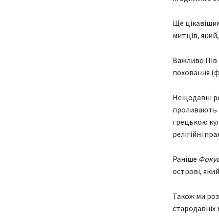
Ще цікавішим 
митців, який
Важливо Пів 
поховання (
Нещодавні ро
проливають н
грецькою кул
релігійні пра
Раніше
Фоку
острові, яки
Також ми роз
стародавніх 