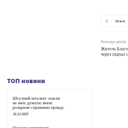
Share
Previous article
Житель Благо
через підпал 
ТОП новини
Штучний інтелект зовсім
не вміє думати: вчені
розкрили справжню правду
16.12.2025
Останнє оновлення