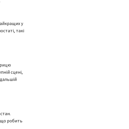
е
найкращих у
остаті, такі
жрицю
упній сцені,
одальшій
стан.
 що робить