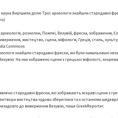
а наука Вирішили долю Трої: археологи знайшли стародавні фр
то)
edia Commons
хеологи знайшли стародавні фрески, які були намальовані нез
езувію. На них зображено сцени з грецької міфології, зокрема
явлено стародавні фрески, які зображають яскраві сцени з гре
і витвори мистецтва чудово збереглися та є останніми шедевр
езадовго до виверження Везувію, пише GreekReporter.