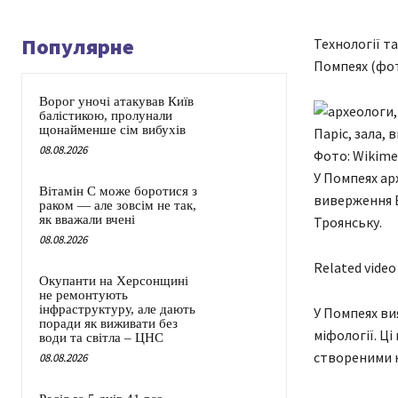
Популярне
Технології т
Помпеях (фо
Ворог уночі атакував Київ
балістикою, пролунали
щонайменше сім вибухів
08.08.2026
Фото: Wikim
У Помпеях ар
Вітамін C може боротися з
виверження В
раком — але зовсім не так,
як вважали вчені
Троянську.
08.08.2026
Related video
Окупанти на Херсонщині
не ремонтують
інфраструктуру, але дають
У Помпеях ви
поради як виживати без
міфології. Ц
води та світла – ЦНС
створеними н
08.08.2026