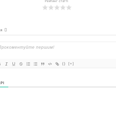
Рейтинг статті
ся
{}
[+]
РІ