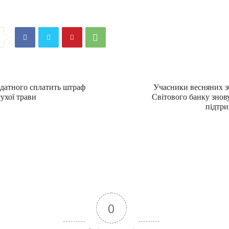
датного сплатить штраф
Учасники весняних з
сухої трави
Світового банку знов
підтри
0