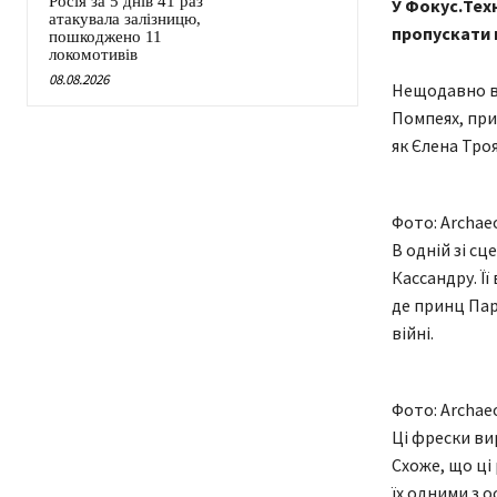
Росія за 5 днів 41 раз
У Фокус.Техн
атакувала залізницю,
пропускати н
пошкоджено 11
локомотивів
08.08.2026
Нещодавно ви
Помпеях, при
як Єлена Тро
Фото: Archaeo
В одній зі с
Кассандру. Її
де принц Пар
війні.
Фото: Archaeo
Ці фрески ви
Схоже, що ці
їх одними з 