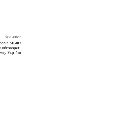
Next article
борів МВФ і
у обговорять
мку України