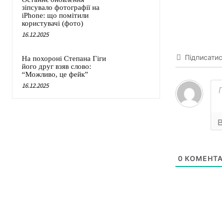
зіпсувало фотографії на
iPhone: що помітили
користувачі (фото)
16.12.2025
Підписати
На похороні Степана Гіги
його друг взяв слово:
“Можливо, це фейк”
16.12.2025
0
КОМЕНТА