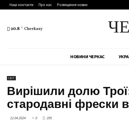
Наші контакти
Про нас
Розміщення новин
Ч
20.8
C
Cherkasy
НОВИНИ ЧЕРКАС
УКРА
СВІТ
Вирішили долю Трої
стародавні фрески в
12.04.2024
0
295