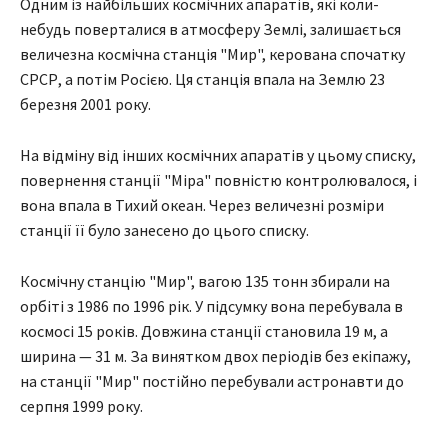
Одним із найбільших космічних апаратів, які коли-
небудь поверталися в атмосферу Землі, залишається
величезна космічна станція "Мир", керована спочатку
СРСР, а потім Росією. Ця станція впала на Землю 23
березня 2001 року.
На відміну від інших космічних апаратів у цьому списку,
повернення станції "Міра" повністю контролювалося, і
вона впала в Тихий океан. Через величезні розміри
станції її було занесено до цього списку.
Космічну станцію "Мир", вагою 135 тонн збирали на
орбіті з 1986 по 1996 рік. У підсумку вона перебувала в
космосі 15 років. Довжина станції становила 19 м, а
ширина — 31 м. За винятком двох періодів без екіпажу,
на станції "Мир" постійно перебували астронавти до
серпня 1999 року.