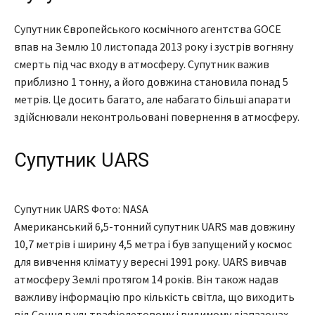
Супутник Європейського космічного агентства GOCE
впав на Землю 10 листопада 2013 року і зустрів вогняну
смерть під час входу в атмосферу. Супутник важив
приблизно 1 тонну, а його довжина становила понад 5
метрів. Це досить багато, але набагато більші апарати
здійснювали неконтрольовані повернення в атмосферу.
Супутник UARS
Супутник UARS Фото: NASA
Американський 6,5-тонний супутник UARS мав довжину
10,7 метрів і ширину 4,5 метра і був запущений у космос
для вивчення клімату у вересні 1991 року. UARS вивчав
атмосферу Землі протягом 14 років. Він також надав
важливу інформацію про кількість світла, що виходить
від Сонця в ультрафіолетовому і видимому діапазонах