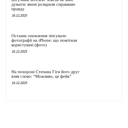
думати: вчені розкрили справжню
правду
16.12.2025
Останнє оновлення зіпсувало
фотографії на iPhone: що помітили
користувачі (фото)
16.12.2025
На похороні Степана Гіги його друг
взяв слово: “Можливо, це фейк”
16.12.2025