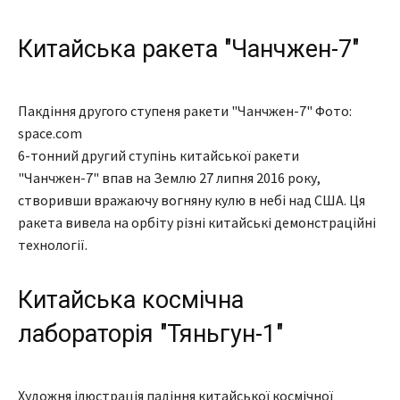
Китайська ракета "Чанчжен-7"
Пакдіння другого ступеня ракети "Чанчжен-7" Фото:
space.com
6-тонний другий ступінь китайської ракети
"Чанчжен-7" впав на Землю 27 липня 2016 року,
створивши вражаючу вогняну кулю в небі над США. Ця
ракета вивела на орбіту різні китайські демонстраційні
технології.
Китайська космічна
лабораторія "Тяньгун-1"
Художня ілюстрація падіння китайської космічної