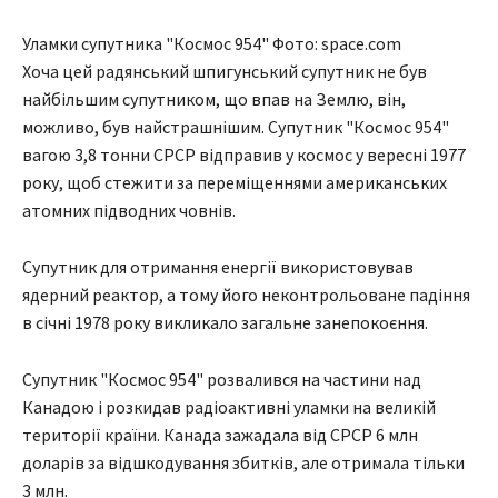
Уламки супутника "Космос 954" Фото: space.com
Хоча цей радянський шпигунський супутник не був
найбільшим супутником, що впав на Землю, він,
можливо, був найстрашнішим. Супутник "Космос 954"
вагою 3,8 тонни СРСР відправив у космос у вересні 1977
року, щоб стежити за переміщеннями американських
атомних підводних човнів.
Супутник для отримання енергії використовував
ядерний реактор, а тому його неконтрольоване падіння
в січні 1978 року викликало загальне занепокоєння.
Супутник "Космос 954" розвалився на частини над
Канадою і розкидав радіоактивні уламки на великій
території країни. Канада зажадала від СРСР 6 млн
доларів за відшкодування збитків, але отримала тільки
3 млн.