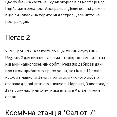
цьому більша частина Skylab згоріла в атмосфері над
Індійським океаном і Австралією. Деякі великі уламки
вціліли і впали на території Австралії, але ніхто не
постраждав.
Пегас 2
У 1965 році NASA запустило 11,6-тонний супутник
Pegasus 2 для вивчення кількості мікрометеоритів на
низькій навколоземній орбіті. Pegasus 2 збирав дані
протягом приблизно трьох років, потім ще 11 років
кружляв навколо Землі, протягом яких його орбіта
ставала дедалі нижчою і нижчою. Нарешті, 3 листопада
1979 року частини супутника впали в Атлантичний
океан.
Космічна станція "Салют-7"