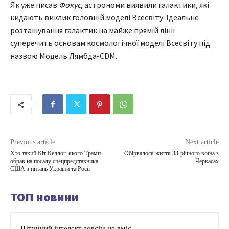
Як уже писав
Фокус
, астрономи виявили галактики, які
кидають виклик головній моделі Всесвіту. Ідеальне
розташування галактик на майже прямій лінії
суперечить основам космологічної моделі Всесвіту під
назвою Модель Лямбда-СDM.
Previous article
Next article
Хто такий Кіт Келлог, якого Трамп
Обірвалося життя 33-річного воїна з
обрав на посаду спецпредставника
Черкасах
США з питань України та Росії
ТОП новини
Штучний інтелект зовсім не вміє