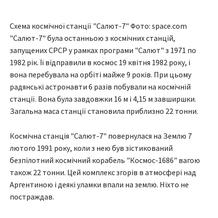
Схема космічної станції "Салют-7" Фото: space.com
"Салют-7" була останньою з космічних станцій,
запущених СРСР у рамках програми "Салют" з 1971 по
1982 рік. Її відправили в космос 19 квітня 1982 року, і
вона перебувала на орбіті майже 9 років. При цьому
радянські астронавти 6 разів побували на космічній
станції. Вона була завдовжки 16 м і 4,15 м завширшки.
Загальна маса станції становила приблизно 22 тонни.
Космічна станція "Салют-7" повернулася на Землю 7
лютого 1991 року, коли з нею був зістикований
безпілотний космічний корабель "Космос-1686" вагою
також 22 тонни. Цей комплекс згорів в атмосфері над
Аргентиною і деякі уламки впали на землю. Ніхто не
постраждав.