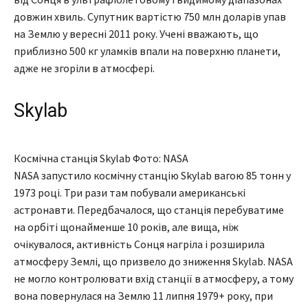
довжин хвиль. Супутник вартістю 750 млн доларів упав
на Землю у вересні 2011 року. Учені вважають, що
приблизно 500 кг уламків впали на поверхню планети,
адже не згоріли в атмосфері.
Skylab
Космічна станція Skylab Фото: NASA
NASA запустило космічну станцію Skylab вагою 85 тонн у
1973 році. Три рази там побували американські
астронавти. Передбачалося, що станція перебуватиме
на орбіті щонайменше 10 років, але вища, ніж
очікувалося, активність Сонця нагріла і розширила
атмосферу Землі, що призвело до зниження Skylab. NASA
не могло контролювати вхід станції в атмосферу, а тому
вона повернулася на Землю 11 липня 1979+ року, при