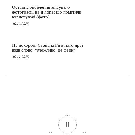
Останнє оновлення зіпсувало
фотографії на iPhone: що помітили
користувачі (фото)
16.12.2025
На похороні Степана Гіги його друг
взяв слово: “Можливо, це фейк”
16.12.2025
0