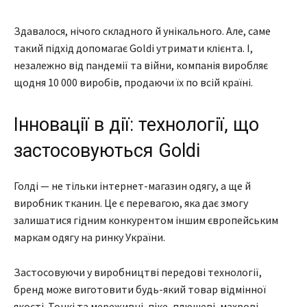
Здавалося, нічого складного й унікального. Але, саме
такий підхід допомагає Goldi утримати клієнта. І,
незалежно від пандемії та війни, компанія виробляє
щодня 10 000 виробів, продаючи їх по всій країні.
Інновації в дії: технології, що
застосовуються Goldi
Голді — не тільки інтернет-магазин одягу, а ще й
виробник тканин. Це є перевагою, яка дає змогу
залишатися гідним конкурентом іншим європейським
маркам одягу на ринку України.
Застосовуючи у виробництві передові технології,
бренд може виготовити будь-який товар відмінної
якості. Тонкі та мереживні, піке, плюшеві, махрові