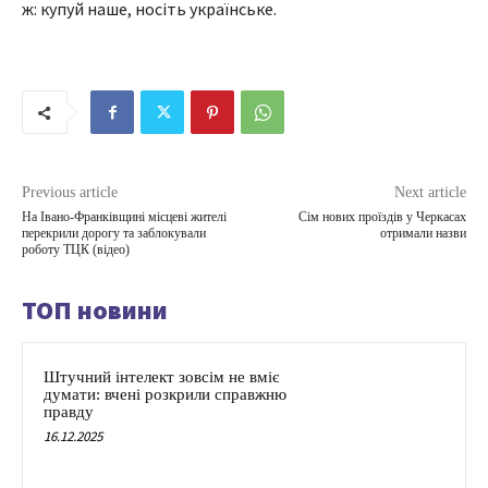
ж: купуй наше, носіть українське.
Previous article
Next article
На Івано-Франківщині місцеві жителі
Сім нових проїздів у Черкасах
перекрили дорогу та заблокували
отримали назви
роботу ТЦК (відео)
ТОП новини
Штучний інтелект зовсім не вміє
думати: вчені розкрили справжню
правду
16.12.2025