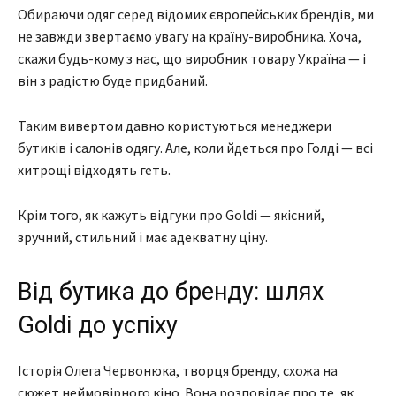
Обираючи одяг серед відомих європейських брендів, ми
не завжди звертаємо увагу на країну-виробника. Хоча,
скажи будь-кому з нас, що виробник товару Україна — і
він з радістю буде придбаний.
Таким вивертом давно користуються менеджери
бутиків і салонів одягу. Але, коли йдеться про Голді — всі
хитрощі відходять геть.
Крім того, як кажуть відгуки про Goldi — якісний,
зручний, стильний і має адекватну ціну.
Від бутика до бренду: шлях
Goldi до успіху
Історія Олега Червонюка, творця бренду, схожа на
сюжет неймовірного кіно. Вона розповідає про те, як