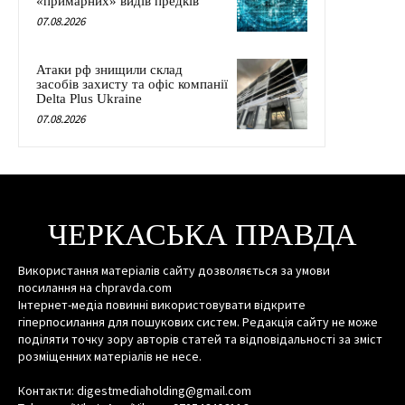
«примарних» видів предків
07.08.2026
Атаки рф знищили склад
засобів захисту та офіс компанії
Delta Plus Ukraine
07.08.2026
ЧЕРКАСЬКА ПРАВДА
Використання матеріалів сайту дозволяється за умови
посилання на chpravda.com
Інтернет-медіа повинні використовувати відкрите
гіперпосилання для пошукових систем. Редакція сайту не може
поділяти точку зору авторів статей та відповідальності за зміст
розміщенних матеріалів не несе.
Контакти: digestmediaholding@gmail.com