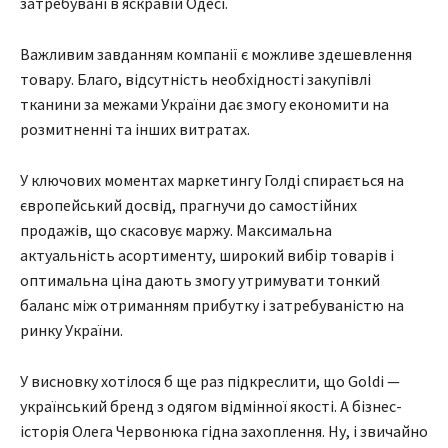
затребувані в яскравій Одесі.
Важливим завданням компанії є можливе здешевлення
товару. Благо, відсутність необхідності закупівлі
тканини за межами України дає змогу економити на
розмитненні та інших витратах.
У ключових моментах маркетингу Голді спирається на
європейський досвід, прагнучи до самостійних
продажів, що скасовує маржу. Максимальна
актуальність асортименту, широкий вибір товарів і
оптимальна ціна дають змогу утримувати тонкий
баланс між отриманням прибутку і затребуваністю на
ринку України.
У висновку хотілося б ще раз підкреслити, що Goldi —
український бренд з одягом відмінної якості. А бізнес-
історія Олега Червонюка гідна захоплення. Ну, і звичайно