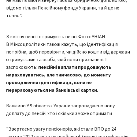
не мають змоги звернутись за юридичною допомогою,
відомо тільки Пенсійному фонду України, та й це не
точно".
З квітня пенсії отримують не всі Фото: УНІАН
В Мінсоцполітики також кажуть, що ідентифікація
потрібна, щоб перевірити, чи дійсно кошти від держави
отримує саме та особа, якій вони призначені. І
заспокоюють:
пенсійні виплати продовжують
нараховуватись, але тимчасово, до моменту
проходження ідентифікації, вони не
перераховуються на банківські картки.
Важливо У 9 областях України запроваджено нову
доплату до пенсій: хто і скільки зможе отримати
"Звертаємо увагу пенсіонерів, які стали ВПО до 24
лютого 2022 року та не пройшли фізичну ідентифікацію: