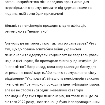
загальноприйнятою міжнародною практикою для
перевірки, чи отримує виплати від держави саме та
людина, якій вони були призначені.
Більшість пенсіонерів проходять ідентифікацію
регулярно та "непомітно"
Але чому це питання стало так гостро саме зараз? Річ у
тім, що до повномасштабної війни українські
пенсіонери та одержувачі соцвиплат не звертали уваги
на дію цієї норми, бо проходили фізичну ідентифікацію
"непомітно". Наприклад, коли зверталися до банку для
отримання нової карти. Або коли отримували пенсію у
відділеннях "Укрпошти". Більшість пенсіонерів так само
"непомітно" регулярно проходять ідентифікацію і зараз,
але це не стосується однієї невеликої категорії
громадян. Йдеться про пенсіонерів, які стали ВПО до 24
лютого 2022 року, і пов'язано це було із запровадженням