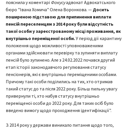
пояснила у коментарі
Фокусу
адвокат Адвокатського
бюро "Івана Хомича" Олена Воронкова. —
Досить
поширеною підставою для припинення виплати
пенсій переселенцям з 2014 року були відсутність
такої особи у зареєстрованому місці проживання, як
внутрішньо переміщеної особи.
У період дії карантину
положення щодо можливості уповноваженими
органами здійснювати перевірку та зупиняти виплату
пенсій було зупинено. Але з 24.02.2022 почався другий
етап історії законодавчого регулювання статусу
пенсіонерів, які є внутрішньо переміщеними особами.
Причому такі особи поділились на тих, хто отримав
такий статус до та після 2022 року. Більш пильну увагу
привернули ті, хто набув статусу внутрішньо
переміщеної особи до 2022 року. Для таких осіб було
введено вимогу щодо проходження ідентифікації".
З 2014 року у держави виникало питання щодо того,