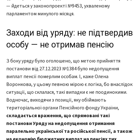
— йдеться у законопроекті №9453, ухваленому
парламентом минулого місяця.
Заходи від уряду: не підтвердив
особу — не отримав пенсію
З боку уряду було оголошено, що метою прийняття
постанови від 27.12.2023 №1384 було недопущення
виплат пенсії померлим особам. І, каже Олена
Воронкова, у цьому певною мірою є логіка, бо внаслідок
ситуації, що склалася, такі випадки є не поодинокими.
Водночас, виходячи з позиції, яку обіймають
територіальної органи Пенсійного фонду України,
складається враження, що спрямовані такі
постанови Уряду на недопущення отримання
паралельно української та російської пенсії, а також
на економію бюджетних виплат на пенсіях тих