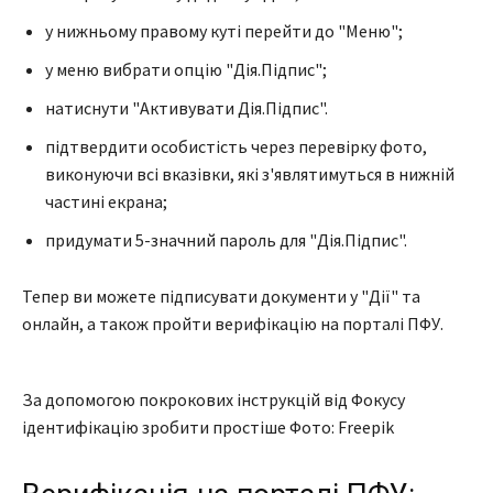
у нижньому правому куті перейти до "Меню";
у меню вибрати опцію "Дія.Підпис";
натиснути "Активувати Дія.Підпис".
підтвердити особистість через перевірку фото,
виконуючи всі вказівки, які з'являтимуться в нижній
частині екрана;
придумати 5-значний пароль для "Дія.Підпис".
Тепер ви можете підписувати документи у "Дії" та
онлайн, а також пройти верифікацію на порталі ПФУ.
За допомогою покрокових інструкцій від Фокусу
ідентифікацію зробити простіше Фото: Freepik