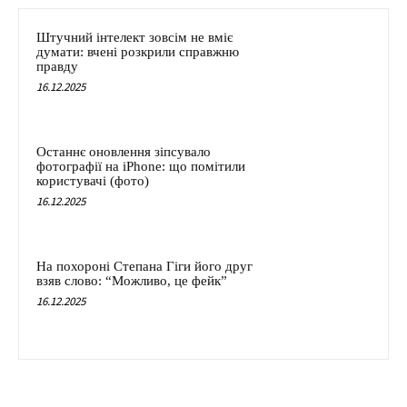
Штучний інтелект зовсім не вміє
думати: вчені розкрили справжню
правду
16.12.2025
Останнє оновлення зіпсувало
фотографії на iPhone: що помітили
користувачі (фото)
16.12.2025
На похороні Степана Гіги його друг
взяв слово: “Можливо, це фейк”
16.12.2025