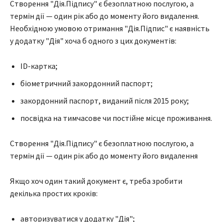
Створення "Дія.Підпису" є безоплатною послугою, а
термін дії — один рік або до моменту його видалення.
Необхідною умовою отримання "Дія.Підпис" є наявність
у додатку "Дія" хоча б одного з цих документів:
ID-картка;
біометричний закордонний паспорт;
закордонний паспорт, виданий після 2015 року;
посвідка на тимчасове чи постійне місце проживання.
Створення "Дія.Підпису" є безоплатною послугою, а
термін дії — один рік або до моменту його видалення
Якщо хоч один такий документ є, треба зробити
декілька простих кроків:
авторизуватися у додатку "Дія";