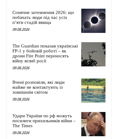
Сонячне затемнення 2026: що
побачать люди під час усіх
п’яти стадій явища
09.08.2026
The Guardian показав українські
FP-1 у бойовій роботі – як
дрони Fire Point переносять
війну вглиб росії
09.08.2026
Вчені розповіли, які люди
майже не контактують із
зовнішнім світом
09.08.2026
Удари України по рф можуть
посилити прихильників війни –
The Times
09.08.2026