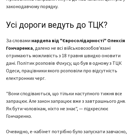
законодавчому порядку.
Усі дороги ведуть до ТЦК?
За словами
нардепа від "Євросолідарності" Олексія
Гончаренка
, далеко не всі військовозобов'язані
отримають можливість з 18 травня швидко оновити
дані. Політик розповів
Фокусу
, що був в одному з ТЦК
Одеси, працівники якого розповіли про відсутність
електронних черг.
"Вони сподіваються, що тільки наступного тижня все
запрацює. Але закон запрацює вже з завтрашнього дня.
Як бути чоловікам, ніхто не знає", — підкреслює
Гончаренко.
Очевидно, е-кабінет потрібно було запускати завчасно,