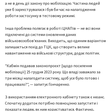
а не в день дії закону про мобілізацію. Частина людей
уже б зареєструвалася і був би час на налагодження
роботи застосунку в тестовому режимі.
Інша проблема полягає в роботі ЦНАПів — не всі вони
підключені до системи оновлення даних
військовозобов'язаних. Виходить, що єдиним варіантом
залишається похід до ТЦК, що створить велике
навантаження на військові структури, додає політик.
"Кабмін подавав законопроєкт [щодо посилення
мобілізації] 25 грудня 2023 року. Що владі заважало за
три місяці налагодити систему, щоб усе було готово і
працювало?", — запитує Гончаренко.
З використанням електронного кабінету також є нюанс.
Спочатку додаток потрібно повноцінно запустити і
показати людям, як ним користуватися. Фактично,