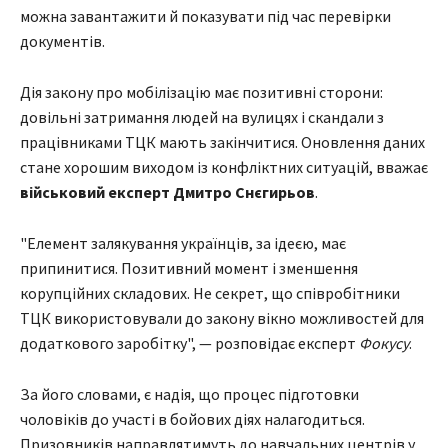
можна завантажити й показувати під час перевірки
документів.
Дія закону про мобілізацію має позитивні сторони:
довільні затримання людей на вулицях і скандали з
працівниками ТЦК мають закінчитися. Оновлення даних
стане хорошим виходом із конфліктних ситуацій, вважає
військовий експерт Дмитро Снєгирьов
.
"Елемент залякування українців, за ідеєю, має
припинитися. Позитивний момент і зменшення
корупційних складових. Не секрет, що співробітники
ТЦК використовували до закону вікно можливостей для
додаткового заробітку", — розповідає експерт
Фокусу
.
За його словами, є надія, що процес підготовки
чоловіків до участі в бойових діях налагодиться.
Призовників направлятимуть до навчальних центрів у