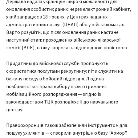
Держава надала українцям широкі можливості для
оновлення особистих даних: через електронний кабінет,
який запрацює з 18 травня, у Центрах надання
адміністративних послуг (ЦНАП) або у військкоматах.
Варто розуміти, що після оновлення даних настане
наступний етап: проходження військово-лікарської
комісії (ВЛК), на яку запросять відповідною повісткою.
Придатним до військової служби пропонують
скористатися послугами рекрутингу: піти служити на
бажану посаду в бойовий підрозділ. Людина
позбавляється права вибору після отримання
мобілізаційного розпорядження — згідно із
законодавством ТЦК розподіляє її до навчального
центру.
Правоохоронців також забезпечили інструментом для
пошуку ухилянтів — створили внутрішню базу "Армор".