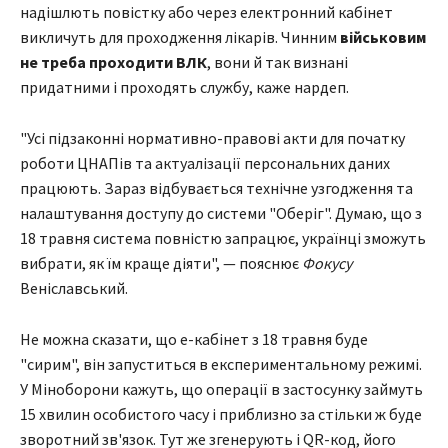
надішлють повістку або через електронний кабінет
викличуть для проходження лікарів. Чинним
військовим
не треба проходити ВЛК
, вони й так визнані
придатними і проходять службу, каже нардеп.
"Усі підзаконні нормативно-правові акти для початку
роботи ЦНАПів та актуалізації персональних даних
працюють. Зараз відбувається технічне узгодження та
налаштування доступу до системи "Оберіг". Думаю, що з
18 травня система повністю запрацює, українці зможуть
вибрати, як їм краще діяти", — пояснює
Фокусу
Веніславський.
Не можна сказати, що е-кабінет з 18 травня буде
"сирим", він запуститься в експериментальному режимі.
У Міноборони кажуть, що операції в застосунку займуть
15 хвилин особистого часу і приблизно за стільки ж буде
зворотний зв'язок. Тут же згенерують і QR-код, його