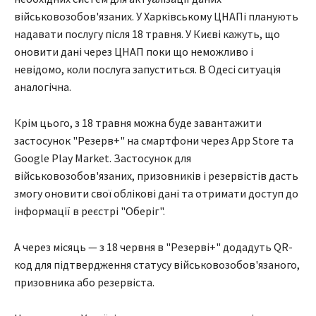
військовозобов'язаних. У Харківському ЦНАПі планують
надавати послугу після 18 травня. У Києві кажуть, що
оновити дані через ЦНАП поки що неможливо і
невідомо, коли послуга запуститься. В Одесі ситуація
аналогічна.
Крім цього, з 18 травня можна буде завантажити
застосунок "Резерв+" на смартфони через App Store та
Google Play Market. Застосунок для
військовозобов'язаних, призовників і резервістів дасть
змогу оновити свої облікові дані та отримати доступ до
інформації в реєстрі "Оберіг".
А через місяць — з 18 червня в "Резерві+" додадуть QR-
код для підтвердження статусу військовозобов'язаного,
призовника або резервіста.