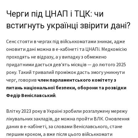
Черги під ЦНАП і ТЦК: чи
встигнуть українці звірити дані?
Сенс стояти в чергах під військкоматами зникає, адже
оновити дані можна в е-кабінеті та ЦНАПі. Медкомісію
проходять не відразу, а у випадку з обмежено
придатними дається дев'ять місяців — до лютого 2025
року. Такий тривалий проміжок дасть змогу уникнути
черг, говорив
член парламентського комітету з
питань національної безпеки, оборони та розвідки
Федір Веніславський
.
Влітку 2023 року в Україні зробили розгалужену мережу
лікувальних закладів, де можна пройти ВЛК. Оновлення
даних в е-кабінеті, за словами Веніславського, стане
першим кроком, а вже після цього військкомати