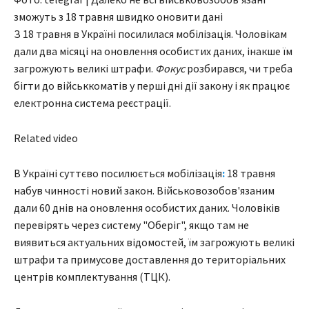
зможуть з 18 травня швидко оновити дані
З 18 травня в Україні посилилася мобілізація. Чоловікам
дали два місяці на оновлення особистих даних, інакше їм
загрожують великі штрафи.
Фокус
розбирався, чи треба
бігти до військкоматів у перші дні дії закону і як працює
електронна система реєстрації.
Related video
В Україні суттєво посилюється мобілізація
:
18 травня
набув чинності новий закон. Військовозобов'язаним
дали 60 днів на оновлення особистих даних. Чоловіків
перевірять через систему "Оберіг", якщо там не
виявиться актуальних відомостей, їм загрожують великі
штрафи та примусове доставлення до територіальних
центрів комплектування (ТЦК).