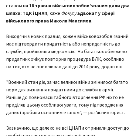
станом
на 18 травня військовозобов'язаним дали два
шляхи: ТЦК і ЦНАП
, каже
Фокусу
адвокат у сфері
військового права Микола Максимов
.
Виходячи з нових правил, кожен військовозобов'язаний
має підтвердити придатність або непридатність до
служби, пройшовши медкомісію. На багатьох обмежено
придатних очікує повторна процедура ВЛК, особливо
на тих, хто не оновлював дані до 2014 року, додав він.
"Воєнний стан діє, за час великої війни змінилося багато
норм для визнання придатними до служби в армії.
Раніше до повномасштабного вторгнення РФ ніхто не
приділяв цьому особливої уваги, тому підтвердження
даних і зробили основним етапом", — роз'яснив юрист.
Зазначимо, що далеко не всі ЦНАПи отримали доступ до
необхідних систем для актуалізації даних