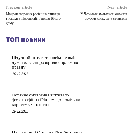
Previous article
Next article
Макрон запросив росіян на річницю
У Черкасах змагалися команди
висадки в Нормандії. Реакція Білого
дружин юних рятувальників
дому
ТОП новини
Штучний інтелект зовсім не вміє
думати: вчені розкрили справжню
правду
16.12.2025
Останнє оновлення зіпсувало
фотографії на iPhone: що помітили
користувачі (фото)
16.12.2025
На похороні Степана Гіги його друг