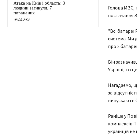
Атака на Київ і область: 3
Голова МЗС, 
людини загинули, 7
поранених
постачання З
08.08.2026
"Всі батареї
система. Ми 
про 2 батареї
Він зазначив,
Україні, то ц
Нагадаємо, щ
за відсутніс
випускають б
Раніше у Пов
комплексів П
українців не 