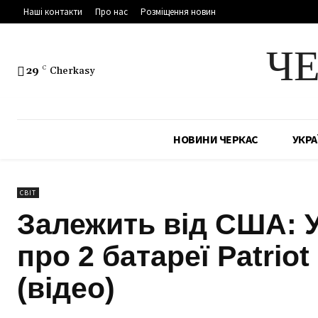
Наші контакти
Про нас
Розміщення новин
Ч
29
C
Cherkasy
НОВИНИ ЧЕРКАС
УКРА
СВІТ
Залежить від США: У
про 2 батареї Patrio
(відео)