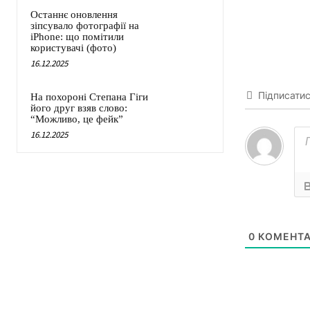
Останнє оновлення
зіпсувало фотографії на
iPhone: що помітили
користувачі (фото)
16.12.2025
Підписати
На похороні Степана Гіги
його друг взяв слово:
“Можливо, це фейк”
16.12.2025
0
КОМЕНТА