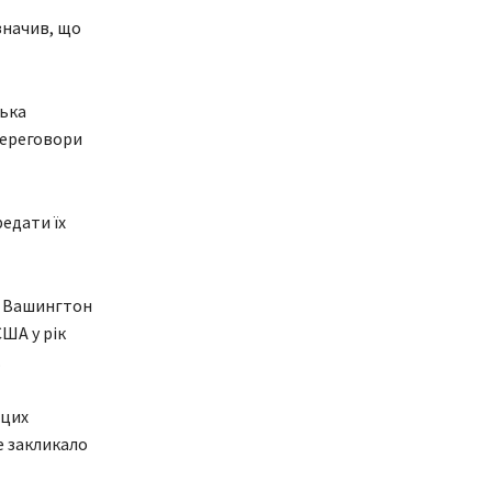
значив, що
ська
переговори
редати їх
в Вашингтон
США у рік
.
 цих
е закликало