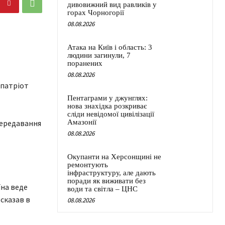
дивовижний вид равликів у
горах Чорногорії
08.08.2026
Атака на Київ і область: 3
людини загинули, 7
поранених
08.08.2026
Пентаграми у джунглях:
нова знахідка розкриває
сліди невідомої цивілізації
передавання
Амазонії
08.08.2026
Окупанти на Херсонщині не
ремонтують
інфраструктуру, але дають
поради як виживати без
їна веде
води та світла – ЦНС
 сказав в
08.08.2026