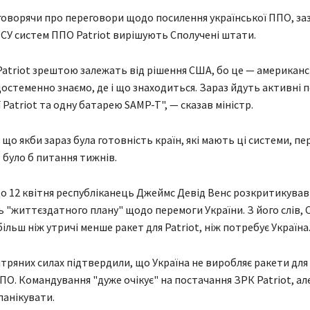
говорячи про переговори щодо посилення української ППО, за
СУ систем ППО Patriot вирішують Сполучені штати.
 Patriot зрештою залежать від рішення США, бо це — американ
достеменно знаємо, де і що знаходиться. Зараз йдуть активні 
 Patriot та одну батарею SAMP-T", — сказав міністр.
 що якби зараз була готовність країн, які мають ці системи, пе
е було б питання тижнів.
о 12 квітня республіканець Джеймс Девід Венс розкритикува
ть "життєздатного плану" щодо перемоги України. З його слів, 
ільш ніж утричі менше ракет для Patriot, ніж потребує Україна
ітряних силах підтвердили, що Україна не виробляє ракети для
ПО. Командування "дуже очікує" на постачання ЗРК Patriot, ал
панікувати.