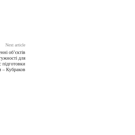
Next article
нні об’єктів
тужності для
с підготовки
и – Кубраков