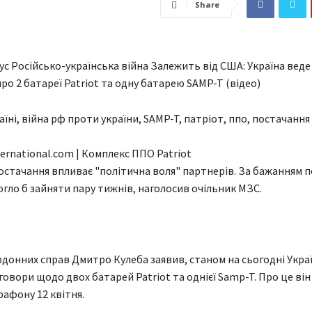
Share
с Російсько-українська війна Залежить від США: Україна веде
ро 2 батареї Patriot та одну батарею SAMP-T (відео)
ternational.com | Комплекс ППО Patriot
остачання впливає "політична воля" партнерів. За бажанням 
гло б зайняти пару тижнів, наголосив очільник МЗС.
рдонних справ Дмитро Кулеба заявив, станом на сьогодні Укра
говори щодо двох батарей Patriot та однієї Samp-T. Про це він
рафону 12 квітня.