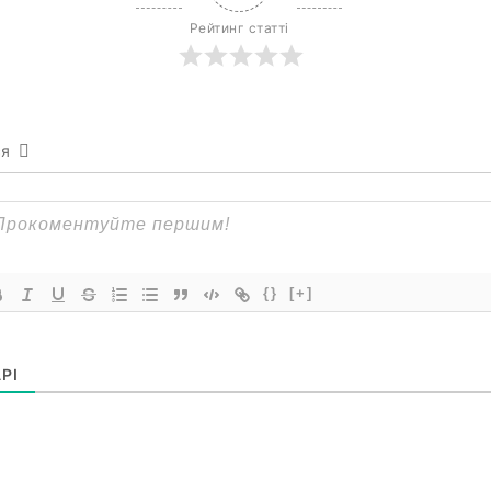
Рейтинг статті
ся
{}
[+]
РІ