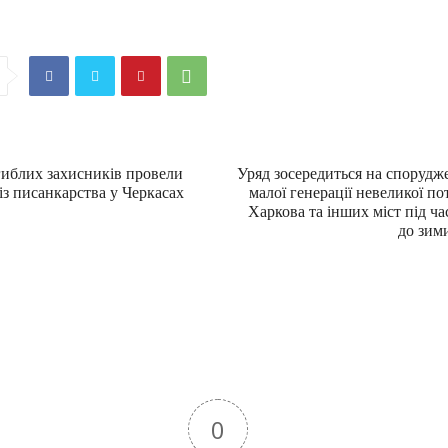
гиблих захисників провели
Уряд зосередиться на спорудже
із писанкарства у Черкасах
малої генерації невеликої по
Харкова та інших міст під ча
до зим
0