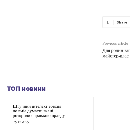
Share
Previous article
Для родин за
майстер-клас 
ТОП новини
Штучний інтелект зовсім
не вміє думати: вчені
розкрили справжню правду
16.12.2025