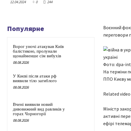
12.04.2024
0
244
Популярне
Воєнний фоку
переговори п
Ворог уночі атакував Київ
балістикою, пролунали
щонайменше сім вибухів
08.08.2026
Фото: dpa-in
На терміни п
У Києві після атаки рф
ППО Києву мо
виявили тіло загиблого
08.08.2026
Related video
Вчені виявили новий
Міністр зако
дивовижний вид равликів у
горах Чорногорії
активні пере
08.08.2026
ефірі телема