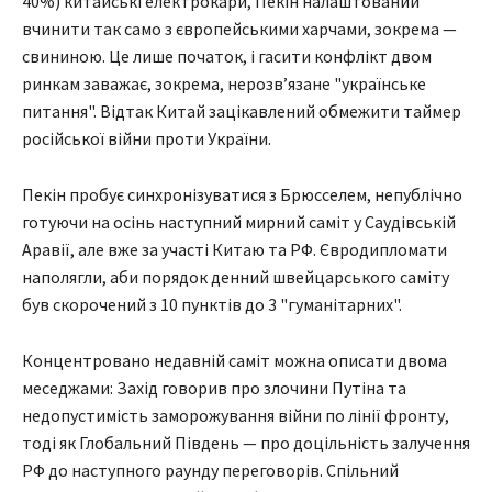
40%) китайські електрокари, Пекін налаштований
вчинити так само з європейськими харчами, зокрема —
свининою. Це лише початок, і гасити конфлікт двом
ринкам заважає, зокрема, нерозвʼязане "українське
питання". Відтак Китай зацікавлений обмежити таймер
російської війни проти України.
Пекін пробує синхронізуватися з Брюсселем, непублічно
готуючи на осінь наступний мирний саміт у Саудівській
Аравії, але вже за участі Китаю та РФ. Євродипломати
наполягли, аби порядок денний швейцарського саміту
був скорочений з 10 пунктів до 3 "гуманітарних".
Концентровано недавній саміт можна описати двома
меседжами: Захід говорив про злочини Путіна та
недопустимість заморожування війни по лінії фронту,
тоді як Глобальний Південь — про доцільність залучення
РФ до наступного раунду переговорів. Спільний