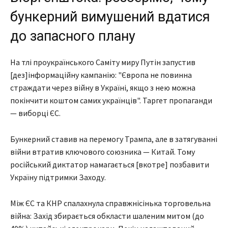
бункерний вимушений вдатися
до запасного плану
На тлі проукраїнського Саміту миру Путін запустив
[дез]інформаційну кампанію: "Європа не повинна
страждати через війну в Україні, якщо з нею можна
покінчити коштом самих українців". Таргет пропаганди
— виборці ЄС.
Бункерний ставив на перемогу Трампа, але в затягуванні
війни втратив ключового союзника — Китай. Тому
російський диктатор намагається [вкотре] позбавити
Україну підтримки Заходу.
Між ЄС та КНР спалахнула справжнісінька торговельна
війна: Захід збирається обкласти шаленим митом (до