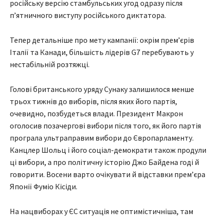
російську версію стамбульських угод одразу після
пʼятничного виступу російського диктатора.
Тепер детальніше про мету кампанії: окрім премʼєрів
Італії та Канади, більшість лідерів G7 перебувають у
нестабільній розтяжці.
Голові британського уряду Сунаку залишилося менше
трьох тижнів до виборів, після яких його партія,
очевидно, позбудеться влади. Президент Макрон
оголосив позачергові вибори після того, як його партія
програла ультраправим вибори до Європарламенту.
Канцлер Шольц і його соціал-демократи також продули
ці вибори, а про політичну історію Джо Байдена годі й
говорити. Восени варто очікувати й відставки премʼєра
Японії Фуміо Кісіди.
На нацвиборах у ЄС ситуація не оптимістичніша, там