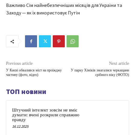
Важливо Сім найнебезпечніших місяців для України та
Заходу — як їх використовує Путін
Previous article
Next article
У Києві обвалився міст на проїжджу
У парку Хіміків змагалися черкащани
частину (фото, відео)
срібного віку (ФОТО)
ТОП новини
Штучний інтелект зовсім не вміє
думати: вчені розкрили справжню
правду
16.12.2025