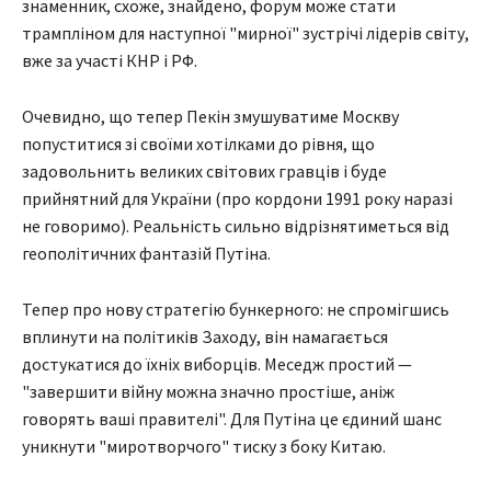
знаменник, схоже, знайдено, форум може стати
трампліном для наступної "мирної" зустрічі лідерів світу,
вже за участі КНР і РФ.
Очевидно, що тепер Пекін змушуватиме Москву
попуститися зі своїми хотілками до рівня, що
задовольнить великих світових гравців і буде
прийнятний для України (про кордони 1991 року наразі
не говоримо). Реальність сильно відрізнятиметься від
геополітичних фантазій Путіна.
Тепер про нову стратегію бункерного: не спромігшись
вплинути на політиків Заходу, він намагається
достукатися до їхніх виборців. Меседж простий —
"завершити війну можна значно простіше, аніж
говорять ваші правителі". Для Путіна це єдиний шанс
уникнути "миротворчого" тиску з боку Китаю.