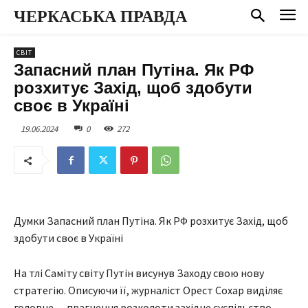
ЧЕРКАСЬКА ПРАВДА
СВІТ
Запасний план Путіна. Як РФ
розхитує Захід, щоб здобути
своє в Україні
19.06.2024
0
272
Думки Запасний план Путіна. Як РФ розхитує Захід, щоб
здобути своє в Україні
На тлі Саміту світу Путін висунув Заходу свою нову
стратегію. Описуючи її, журналіст Орест Сохар виділяє
головне — прагнення розколоти західне суспільство,