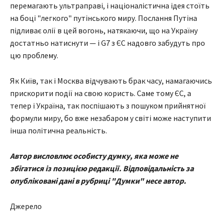
перемагають ультраправі, і націоналістична ідея стоїть
на боці "легкого" путінського миру. Послання Путіна
підливає олії в цей вогонь, натякаючи, що на Україну
достатньо натиснути — і G7 з ЄС надовго забудуть про
цю проблему.
Як Київ, так і Москва відчувають брак часу, намагаючись
прискорити події на свою користь. Саме тому ЄС, а
тепер і Україна, так поспішають з пошуком прийнятної
формули миру, бо вже незабаром у світі може наступити
інша політична реальність.
Автор висловлює особисту думку, яка може не
збігатися із позицією редакції. Відповідальність за
опубліковані дані в рубриці "Думки" несе автор.
Джерело