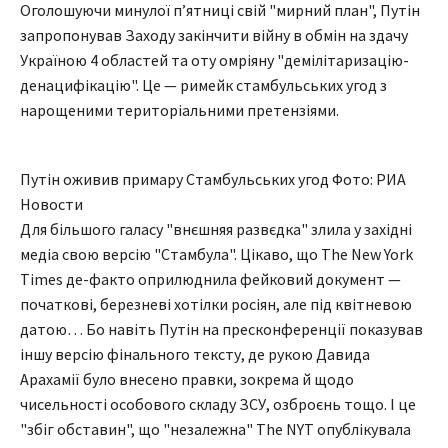
Оголошуючи минулої пʼятниці свій "мирний план", Путін
запропонував Заходу закінчити війну в обмін на здачу
Україною 4 областей та оту омріяну "демілітаризацію-
денацифікацію". Це — римейк стамбульських угод з
нарощеними територіальними претензіями.
Путін оживив примару Стамбульських угод Фото: РИА
Новости
Для більшого галасу "внєшняя развєдка" злила у західні
медіа свою версію "Стамбула". Цікаво, що The New York
Times де-факто оприлюднила фейковий документ —
початкові, березневі хотілки росіян, але під квітневою
датою… Бо навіть Путін на пресконференції показував
іншу версію фінального тексту, де рукою Давида
Арахамії було внесено правки, зокрема й щодо
чисельності особового складу ЗСУ, озброєнь тощо. І це
"збіг обставин", що "незалежна" The NYT опублікувала