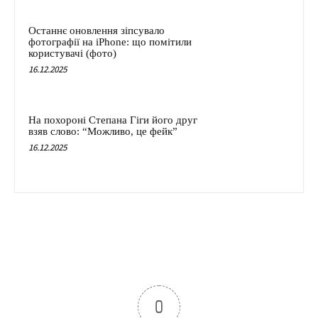
Останнє оновлення зіпсувало
фотографії на iPhone: що помітили
користувачі (фото)
16.12.2025
На похороні Степана Гіги його друг
взяв слово: “Можливо, це фейк”
16.12.2025
0