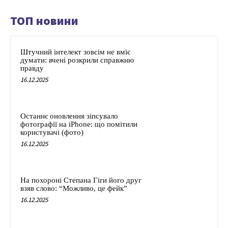
ТОП новини
Штучний інтелект зовсім не вміє
думати: вчені розкрили справжню
правду
16.12.2025
Останнє оновлення зіпсувало
фотографії на iPhone: що помітили
користувачі (фото)
16.12.2025
На похороні Степана Гіги його друг
взяв слово: “Можливо, це фейк”
16.12.2025