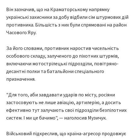
Він зазначив, що на Краматорському напрямку
українські захисники за добу відбили сім штурмових дій
противника. Більшість з них були спрямовані на район
Часового Яру.
За його словами, противник наростив чисельність
особового складу, залученого до піхотних штурмів,
включаючи мотострілецькі підрозділи, повітряно-
десантні полки та батальйони спеціального
призначення.
"Для того, аби завдавати ударів по місту, росіяни
застосовують не лише авіацію, артилерію, а досить
ефективно тут залучають свої підрозділи безпілотних
систем. І ми це бачимо", — наголосив Музичук.
Військовий підкреслив, що країна-агресор продовжує