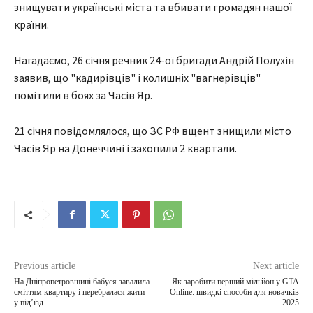
знищувати українські міста та вбивати громадян нашої
країни.
Нагадаємо, 26 січня речник 24-ої бригади Андрій Полухін
заявив, що "кадирівців" і колишніх "вагнерівців"
помітили в боях за Часів Яр.
21 січня повідомлялося, що ЗС РФ вщент знищили місто
Часів Яр на Донеччині і захопили 2 квартали.
Previous article
Next article
На Дніпропетровщині бабуся завалила
Як заробити перший мільйон у GTA
сміттям квартиру і перебралася жити
Online: швидкі способи для новачків
у під’їзд
2025