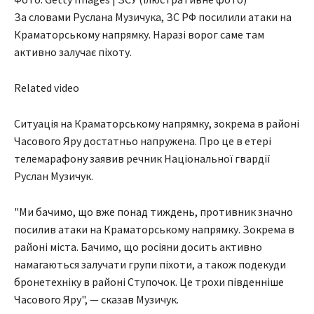
За словами Руслана Музичука, ЗС РФ посилили атаки на
Краматорському напрямку. Наразі ворог саме там
активно залучає піхоту.
Related video
Ситуація на Краматорському напрямку, зокрема в районі
Часового Яру достатньо напружена. Про це в етері
телемарафону заявив речник Національної гвардії
Руслан Музичук.
"Ми бачимо, що вже понад тиждень, противник значно
посилив атаки на Краматорському напрямку. Зокрема в
районі міста. Бачимо, що росіяни досить активно
намагаються залучати групи піхоти, а також подекуди
бронетехніку в районі Ступочок. Це трохи південніше
Часового Яру", — сказав Музичук.