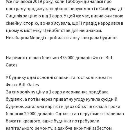
Усе почалося 2019 року, коли Таббоун дізналася про
програму продажу занедбаної нерухомості в Самбука-ді-
Сицилія за ціною від 1 євро. У цей же час, вивчаючи свою
сімейну історію, вона з'ясувала, що її прадід народився в
цьому ж містечку. Цей збіг став для неї знаком.
Незабаром Мередіт зробила ставку і виграла будинок.
На ремонт пішло близько 475 000 доларів Фото: Bill-
Gates
У будинку є дві основні спальні та гостьові кімнати
Фото: Bill-Gates
За символічну ціну в 1 євро американка придбала
будівлю, а потім через приватну угоду купила сусідній
будинок. Загальна вартість двох об'єктів склала трохи
більш як 29 000 доларів. Однак стан нерухомості залишав
бажати кращого, адже будинки потребували
капітального ремонту, а дах був вкритий азбестом.