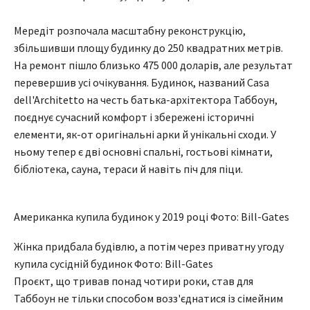
Мередіт розпочала масштабну реконструкцію,
збільшивши площу будинку до 250 квадратних метрів.
На ремонт пішло близько 475 000 доларів, але результат
перевершив усі очікування. Будинок, названий Casa
dell'Architetto на честь батька-архітектора Таббоун,
поєднує сучасний комфорт і збережені історичні
елементи, як-от оригінальні арки й унікальні сходи. У
ньому тепер є дві основні спальні, гостьові кімнати,
бібліотека, сауна, тераси й навіть піч для піци.
Американка купила будинок у 2019 році Фото: Bill-Gates
Жінка придбала будівлю, а потім через приватну угоду
купила сусідній будинок Фото: Bill-Gates
Проєкт, що тривав понад чотири роки, став для
Таббоун не тільки способом возз'єднатися із сімейним