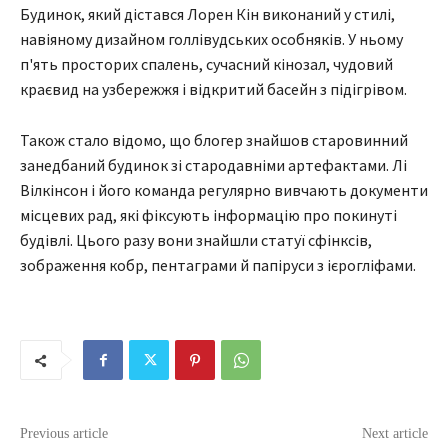
Будинок, який дістався Лорен Кін виконаний у стилі,
навіяному дизайном голлівудських особняків. У ньому
п'ять просторих спалень, сучасний кінозал, чудовий
краєвид на узбережжя і відкритий басейн з підігрівом.
Також стало відомо, що блогер знайшов старовинний
занедбаний будинок зі стародавніми артефактами. Лі
Вілкінсон і його команда регулярно вивчають документи
місцевих рад, які фіксують інформацію про покинуті
будівлі. Цього разу вони знайшли статуї сфінксів,
зображення кобр, пентаграми й папіруси з ієрогліфами.
Previous article
Next article