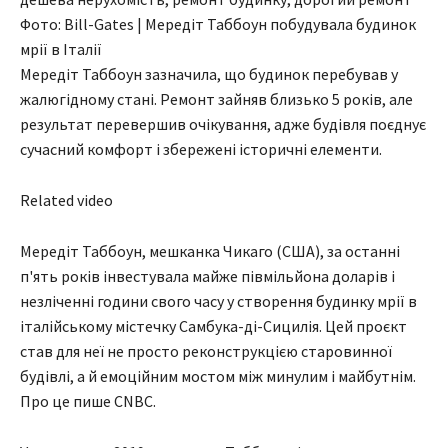
Фото: Bill-Gates | Мередіт Таббоун побудувала будинок
мрії в Італії
Мередіт Таббоун зазначила, що будинок перебував у
жалюгідному стані. Ремонт зайняв близько 5 років, але
результат перевершив очікування, адже будівля поєднує
сучасний комфорт і збережені історичні елементи.
Related video
Мередіт Таббоун, мешканка Чикаго (США), за останні
п'ять років інвестувала майже півмільйона доларів і
незліченні години свого часу у створення будинку мрії в
італійському містечку Самбука-ді-Сицилія. Цей проєкт
став для неї не просто реконструкцією старовинної
будівлі, а й емоційним мостом між минулим і майбутнім.
Про це пише CNBC.