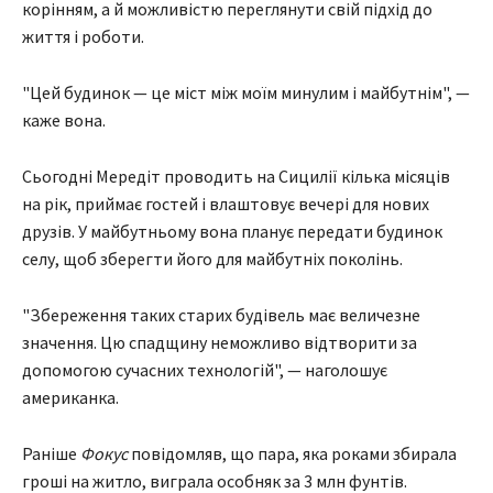
корінням, а й можливістю переглянути свій підхід до
життя і роботи.
"Цей будинок — це міст між моїм минулим і майбутнім", —
каже вона.
Сьогодні Мередіт проводить на Сицилії кілька місяців
на рік, приймає гостей і влаштовує вечері для нових
друзів. У майбутньому вона планує передати будинок
селу, щоб зберегти його для майбутніх поколінь.
"Збереження таких старих будівель має величезне
значення. Цю спадщину неможливо відтворити за
допомогою сучасних технологій", — наголошує
американка.
Раніше
Фокус
повідомляв, що пара, яка роками збирала
гроші на житло, виграла особняк за 3 млн фунтів.