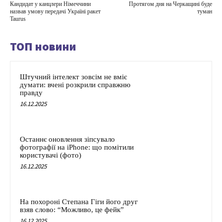
Кандидат у канцлери Німеччини
Протягом дня на Черкащині буде
назвав умову передачі Україні ракет
туман
Taurus
ТОП новини
Штучний інтелект зовсім не вміє
думати: вчені розкрили справжню
правду
16.12.2025
Останнє оновлення зіпсувало
фотографії на iPhone: що помітили
користувачі (фото)
16.12.2025
На похороні Степана Гіги його друг
взяв слово: “Можливо, це фейк”
16.12.2025