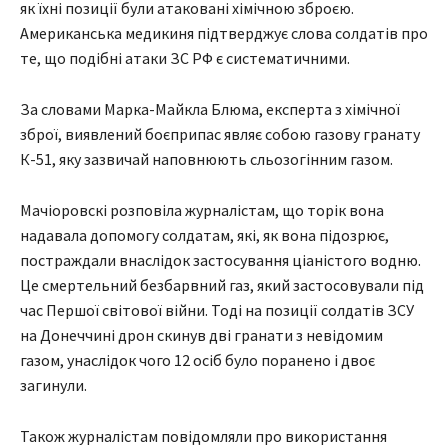
як їхні позиції були атаковані хімічною зброєю.
Американська медикиня підтверджує слова солдатів про
те, що подібні атаки ЗС РФ є систематичними.
За словами Марка-Майкла Блюма, експерта з хімічної
зброї, виявлений боєприпас являє собою газову гранату
К-51, яку зазвичай наповнюють сльозогінним газом.
Мачіоровскі розповіла журналістам, що торік вона
надавала допомогу солдатам, які, як вона підозрює,
постраждали внаслідок застосування ціаністого водню.
Це смертельний безбарвний газ, який застосовували під
час Першої світової війни. Тоді на позиції солдатів ЗСУ
на Донеччині дрон скинув дві гранати з невідомим
газом, унаслідок чого 12 осіб було поранено і двоє
загинули.
Також журналістам повідомляли про використання