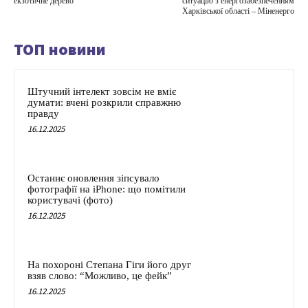
екзотичне дерево
ситуацію з енергозабезпеченням
Харківської області – Міненерго
ТОП новини
Штучний інтелект зовсім не вміє
думати: вчені розкрили справжню
правду
16.12.2025
Останнє оновлення зіпсувало
фотографії на iPhone: що помітили
користувачі (фото)
16.12.2025
На похороні Степана Гіги його друг
взяв слово: “Можливо, це фейк”
16.12.2025