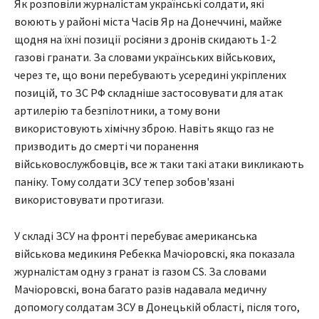
Як розповіли журналістам українські солдати, які
воюють у районі міста Часів Яр на Донеччині, майже
щодня на їхні позиції росіяни з дронів скидають 1-2
газові гранати. За словами українських військових,
через те, що вони перебувають усередині укріплених
позицій, то ЗС РФ складніше застосовувати для атак
артилерію та безпілотники, а тому вони
використовують хімічну зброю. Навіть якщо газ не
призводить до смерті чи поранення
військовослужбовців, все ж таки такі атаки викликають
паніку. Тому солдати ЗСУ тепер зобов'язані
використовувати протигази.
У складі ЗСУ на фронті перебуває американська
військова медикиня Ребекка Мачіоровскі, яка показала
журналістам одну з гранат із газом CS. За словами
Мачіоровскі, вона багато разів надавала медичну
допомогу солдатам ЗСУ в Донецькій області, після того,