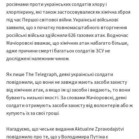
росіянами проти українських солдатів хлору і
хлорпікрину, які також застосовувалися як хімічна зброя
під час Першої світової війни. Українські військові
заявили, що з початку повномасштабного вторгнення
російські війська здійснили 626 газових атак. Водночас
Мачіоровскі вважає, що хімічних атак набагато більше,
адже причини смерті багатьох солдатів ЗСУ не
досліджені належним чином.
Як пише The Telegraph, деякі українські солдати
повідомили, що вони не завжди мають засоби захисту
від хімічних атак, а якщо їм ці засоби і видають, то вони
бувають низької якості. За словами Мачіоровскі, деякі
солдати отримують засоби захисту від волонтерів або ж
купують їх за свої гроші.
Нагадуємо, що чеське видання Aktualne Zpravodajstvi
повідомило про те, що у Володимира Путіна є