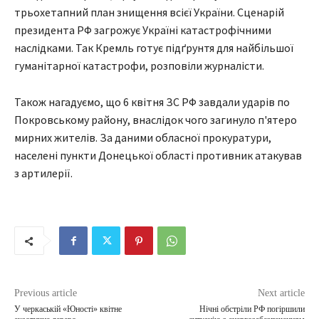
трьохетапний план знищення всієї України. Сценарій
президента РФ загрожує Україні катастрофічними
наслідками. Так Кремль готує підґрунтя для найбільшої
гуманітарної катастрофи, розповіли журналісти.
Також нагадуємо, що 6 квітня ЗС РФ завдали ударів по
Покровському району, внаслідок чого загинуло п'ятеро
мирних жителів. За даними обласної прокуратури,
населені пункти Донецької області противник атакував
з артилерії.
Previous article
Next article
У черкаській «Юності» квітне
Нічні обстріли РФ погіршили