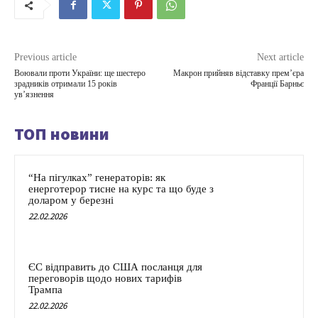
Previous article
Next article
Воювали проти України: ще шестеро
Макрон прийняв відставку прем’єра
зрадників отримали 15 років
Франції Барньє
ув’язнення
ТОП новини
“На пігулках” генераторів: як
енерготерор тисне на курс та що буде з
доларом у березні
22.02.2026
ЄС відправить до США посланця для
переговорів щодо нових тарифів
Трампа
22.02.2026