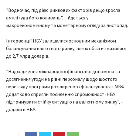
"Водночас, під дією ринкових факторів дещо зросла
амплітуда його коливань", – йдеться у
макроекономічному та монетарному огляді за листопад.
Інтервенції НБУ залишалися основним механізмом
балансування валютного ринку, але їх обсяги знизилися
до 2,7 млрд доларів.
"Надходження міжнародної фінансової допомоги та
досягнення угоди на рівні персоналу щодо шостого
перегляду програми розширеного фінансування з МВФ
додатково сприяли посиленню спроможності НБУ
підтримувати стійку ситуацію на валютному ринку", –
додали в НБУ.