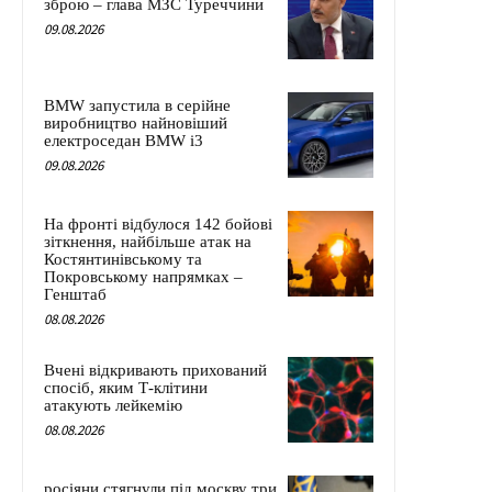
зброю – глава МЗС Туреччини
09.08.2026
BMW запустила в серійне
виробництво найновіший
електроседан BMW i3
09.08.2026
На фронті відбулося 142 бойові
зіткнення, найбільше атак на
Костянтинівському та
Покровському напрямках –
Генштаб
08.08.2026
Вчені відкривають прихований
спосіб, яким Т-клітини
атакують лейкемію
08.08.2026
росіяни стягнули під москву три