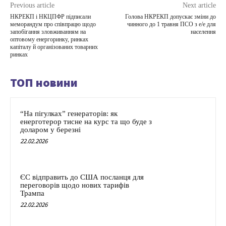
Previous article
Next article
НКРЕКП і НКЦПФР підписали
Голова НКРЕКП допускає зміни до
меморандум про співпрацю щодо
чинного до 1 травня ПСО з е/е для
запобігання зловживанням на
населення
оптовому енергоринку, ринках
капіталу й організованих товарних
ринках
ТОП новини
“На пігулках” генераторів: як
енерготерор тисне на курс та що буде з
доларом у березні
22.02.2026
ЄС відправить до США посланця для
переговорів щодо нових тарифів
Трампа
22.02.2026