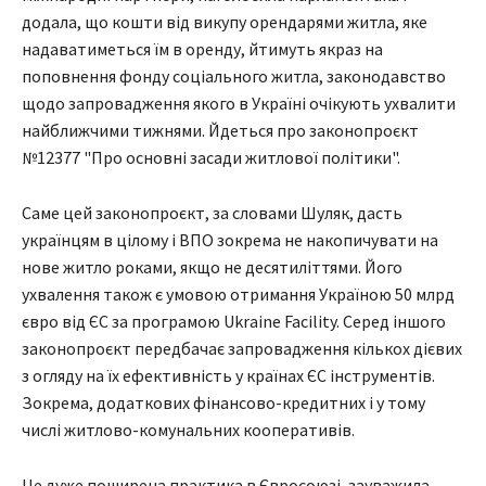
додала, що кошти від викупу орендарями житла, яке
надаватиметься їм в оренду, йтимуть якраз на
поповнення фонду соціального житла, законодавство
щодо запровадження якого в Україні очікують ухвалити
найближчими тижнями. Йдеться про законопроєкт
№12377 "Про основні засади житлової політики".
Саме цей законопроєкт, за словами Шуляк, дасть
українцям в цілому і ВПО зокрема не накопичувати на
нове житло роками, якщо не десятиліттями. Його
ухвалення також є умовою отримання Україною 50 млрд
євро від ЄС за програмою Ukraine Facility. Серед іншого
законопроєкт передбачає запровадження кількох дієвих
з огляду на їх ефективність у країнах ЄС інструментів.
Зокрема, додаткових фінансово-кредитних і у тому
числі житлово-комунальних кооперативів.
Це дуже поширена практика в Євросоюзі, зауважила