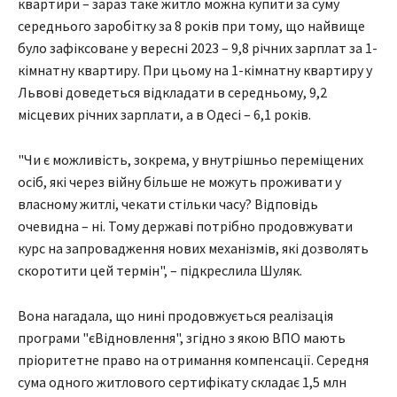
квартири – зараз таке житло можна купити за суму
середнього заробітку за 8 років при тому, що найвище
було зафіксоване у вересні 2023 – 9,8 річних зарплат за 1-
кімнатну квартиру. При цьому на 1-кімнатну квартиру у
Львові доведеться відкладати в середньому, 9,2
місцевих річних зарплати, а в Одесі – 6,1 років.
"Чи є можливість, зокрема, у внутрішньо переміщених
осіб, які через війну більше не можуть проживати у
власному житлі, чекати стільки часу? Відповідь
очевидна – ні. Тому державі потрібно продовжувати
курс на запровадження нових механізмів, які дозволять
скоротити цей термін", – підкреслила Шуляк.
Вона нагадала, що нині продовжується реалізація
програми "єВідновлення", згідно з якою ВПО мають
пріоритетне право на отримання компенсації. Середня
сума одного житлового сертифікату складає 1,5 млн