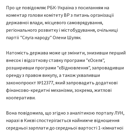
Про це повідомляє РБК-Україна з посиланням на
коментар голови комітету ВР з питань організації
державної влади, місцевого самоврядування,
регіонального розвитку і містобудування, очільниці
партії "Слуга народу" Олени Шуляк.
Натомість держава може це змінити, знизивши перший
внесок і відсоткову ставку програми "єОселя",
розширивши програми "єВідновлення", запровадивши
оренду з правом викупу, а також ухваливши
законопроєкт №12377, який запровадить додаткові
фінансово-кредитні механізми, зокрема, житлові
кооперативи.
Вона повідомила, що згідно з аналітикою порталу ЛУН,
наразі в Києві спостерігається найнижче відношення
середньої зарплати до середньої вартості 1-кімнатної