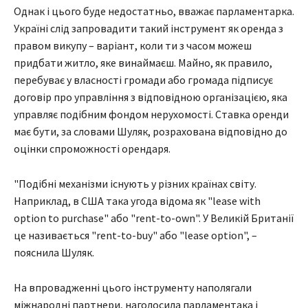
Однак і цього буде недостатньо, вважає парламентарка.
Україні слід запровадити такий інструмент як оренда з
правом викупу – варіант, коли ти з часом можеш
придбати житло, яке винаймаєш. Майно, як правило,
перебуває у власності громади або громада підписує
договір про управління з відповідною організацією, яка
управляє подібним фондом нерухомості. Ставка оренди
має бути, за словами Шуляк, розрахована відповідно до
оцінки спроможності орендаря.
"Подібні механізми існують у різних країнах світу.
Наприклад, в США така угода відома як "lease with
option to purchase" або "rent-to-own". У Великій Британії
це називається "rent-to-buy" або "lease option", –
пояснила Шуляк.
На впровадженні цього інструменту наполягали
міжнародні партнери, наголосила парламентака і