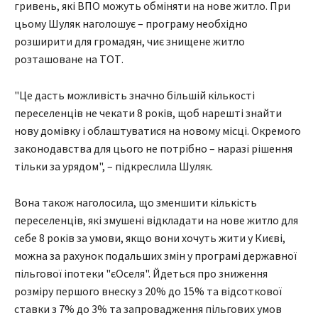
гривень, які ВПО можуть обміняти на нове житло. При
цьому Шуляк наголошує – програму необхідно
розширити для громадян, чиє знищене житло
розташоване на ТОТ.
"Це дасть можливість значно більшій кількості
переселенців не чекати 8 років, щоб нарешті знайти
нову домівку і облаштуватися на новому місці. Окремого
законодавства для цього не потрібно – наразі рішення
тільки за урядом", – підкреслила Шуляк.
Вона також наголосила, що зменшити кількість
переселенців, які змушені відкладати на нове житло для
себе 8 років за умови, якщо вони хочуть жити у Києві,
можна за рахунок подальших змін у програмі державної
пільгової іпотеки "єОселя". Йдеться про зниження
розміру першого внеску з 20% до 15% та відсоткової
ставки з 7% до 3% та запровадження пільгових умов