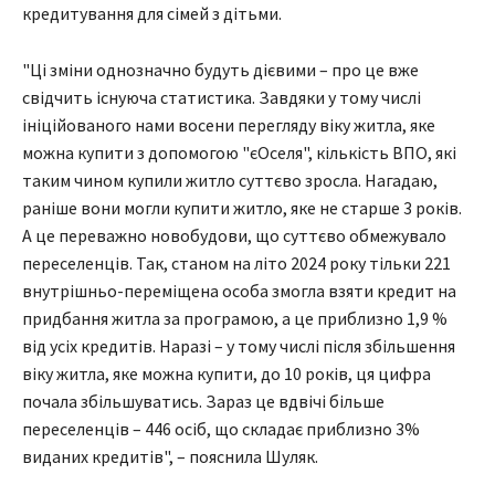
кредитування для сімей з дітьми.
"Ці зміни однозначно будуть дієвими – про це вже
свідчить існуюча статистика. Завдяки у тому числі
ініційованого нами восени перегляду віку житла, яке
можна купити з допомогою "єОселя", кількість ВПО, які
таким чином купили житло суттєво зросла. Нагадаю,
раніше вони могли купити житло, яке не старше 3 років.
А це переважно новобудови, що суттєво обмежувало
переселенців. Так, станом на літо 2024 року тільки 221
внутрішньо-переміщена особа змогла взяти кредит на
придбання житла за програмою, а це приблизно 1,9 %
від усіх кредитів. Наразі – у тому числі після збільшення
віку житла, яке можна купити, до 10 років, ця цифра
почала збільшуватись. Зараз це вдвічі більше
переселенців – 446 осіб, що складає приблизно 3%
виданих кредитів", – пояснила Шуляк.