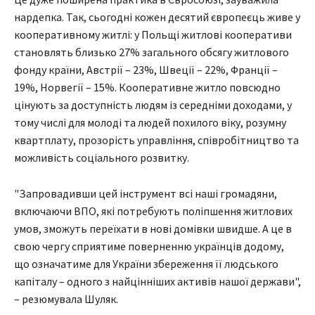
нардепка. Так, сьогодні кожен десятий європеєць живе у
кооперативному житлі: у Польщі житлові кооперативи
становлять близько 27% загального обсягу житлового
фонду країни, Австрії – 23%, Швеції – 22%, Франції –
19%, Норвегії – 15%. Кооперативне житло повсюдно
цінують за доступність людям із середніми доходами, у
тому числі для молоді та людей похилого віку, розумну
квартплату, прозорість управління, співробітництво та
можливість соціального розвитку.
"Запровадивши цей інструмент всі наші громадяни,
включаючи ВПО, які потребують поліпшення житлових
умов, зможуть переїхати в нові домівки швидше. А це в
свою чергу сприятиме поверненню українців додому,
що означатиме для України збереження її людського
капіталу – одного з найцінніших активів нашої держави",
– резюмувала Шуляк.