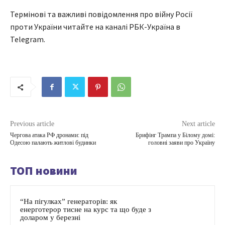
Термінові та важливі повідомлення про війну Росії
проти України читайте на каналі РБК-Україна в
Telegram.
Previous article
Next article
Чергова атака РФ дронами: під
Брифінг Трампа у Білому домі:
Одесою палають житлові будинки
головні заяви про Україну
ТОП новини
“На пігулках” генераторів: як
енерготерор тисне на курс та що буде з
доларом у березні