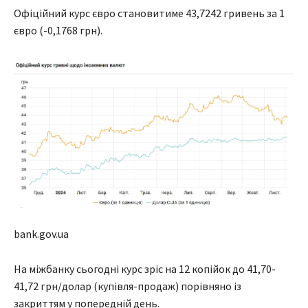
Офіційний курс євро становитиме 43,7242 гривень за 1
євро (-0,1768 грн).
bank.gov.ua
На міжбанку сьогодні курс зріс на 12 копійок до 41,70-
41,72 грн/долар (купівля-продаж) порівняно із
закриттям у попередній день.