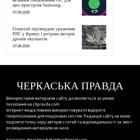
цих пристроїв Samsung
07.08.2026
Генштаб підтвердив ураження
РЛС у Криму і ретрансляторів
дронів окупантів
07.08.2026
ЧЕРКАСЬКА ПРАВДА
Використання матеріалів сайту дозволяється за умови
посилання на chpravda.com
Інтернет-медіа повинні використовувати відкрите
гіперпосилання для пошукових систем. Редакція сайту не може
поділяти точку зору авторів статей та відповідальності за зміст
розміщенних матеріалів не несе.
Контакти: digestmediaholding@gmail.com