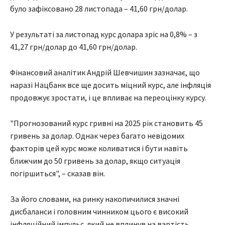
було зафіксовано 28 листопада – 41,60 грн/долар.
У результаті за листопад курс долара зріс на 0,8% – з
41,27 грн/долар до 41,60 грн/долар.
Фінансовий аналітик Андрій Шевчишин зазначає, що
наразі Нацбанк все ще досить міцний курс, але інфляція
продовжує зростати, і це впливає на переоцінку курсу.
"Прогнозований курс гривні на 2025 рік становить 45
гривень за долар. Однак через багато невідомих
факторів цей курс може коливатися і бути навіть
ближчим до 50 гривень за долар, якщо ситуація
погіршиться", – сказав він.
За його словами, на ринку накопичилися значні
дисбаланси і головним чинником цього є високий
інфляційний імпульс, який не вплинув на вартість