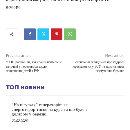
долара.
Previous article
Next article
У ОП розповіли, які країни найбільше
Зеленський повідомив про кадрові
залучені у переговори щодо
перестановки у ЗСУ та призначення
повернення дітей з РФ
заступника Єрмака
ТОП новини
“На пігулках” генераторів: як
енерготерор тисне на курс та що буде з
доларом у березні
22.02.2026