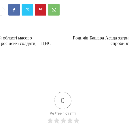
й області масово
Родичів Башара Асада затри
 російські солдати, – ЦНС
спроби вт
0
Рейтинг статті