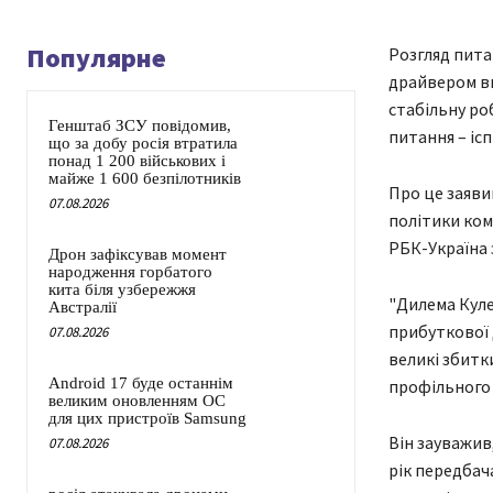
Популярне
Розгляд пита
драйвером вп
стабільну ро
Генштаб ЗСУ повідомив,
питання – ісп
що за добу росія втратила
понад 1 200 військових і
майже 1 600 безпілотників
Про це заяви
07.08.2026
політики ком
РБК-Україна 
Дрон зафіксував момент
народження горбатого
кита біля узбережжя
"Дилема Куле
Австралії
прибуткової 
07.08.2026
великі збитк
Android 17 буде останнім
профільного 
великим оновленням ОС
для цих пристроїв Samsung
Він зауважив
07.08.2026
рік передбач