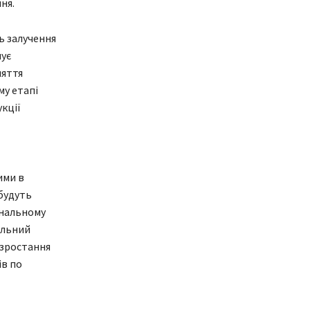
ня.
ь залучення
нує
няття
му етапі
кції
ими в
 будуть
ональному
ільний
 зростання
ів по