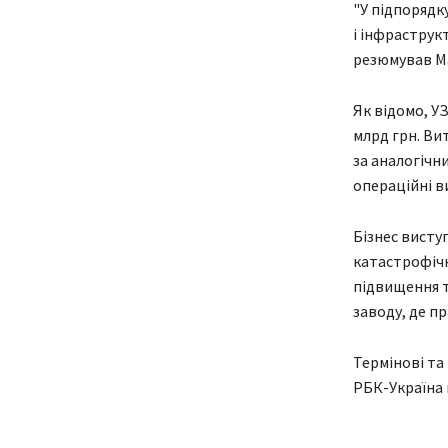
"У підпорядк
і інфраструк
резюмував М
Як відомо, У
млрд грн. Вит
за аналогічн
операційні в
Бізнес висту
катастрофічн
підвищення т
заводу, де п
Термінові та
РБК-Україна 