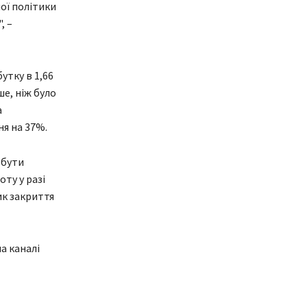
ої політики
, –
утку в 1,66
ше, ніж було
а
ня на 37%.
 бути
ту у разі
ик закриття
а каналі