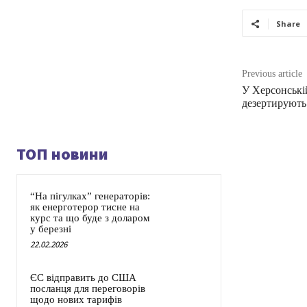
Share
Previous article
У Херсонські
дезертирують
ТОП новини
“На пігулках” генераторів:
як енерготерор тисне на
курс та що буде з доларом
у березні
22.02.2026
ЄС відправить до США
посланця для переговорів
щодо нових тарифів