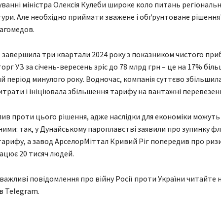
уванні міністра Олексія Кулеби широке коло питань регіональн
тури. Але необхідно приймати зважене і обґрунтоване рішення"
агомедов.
З завершила три квартали 2024 року з показником чистого приб
орг УЗ за січень-вересень зріс до 78 млрд грн – це на 17% біль
ий період минулого року. Водночас, компанія суттєво збільшил
итрати і ініціювала збільшення тарифу на вантажні перевезен
пив проти цього рішення, адже наслідки для економіки можуть
ими: так, у Дунайському пароплавстві заявили про зупинку фло
арифу, а завод АрселорМіттал Кривий Ріг попередив про риз
рацює 20 тисяч людей.
 важливі повідомлення про війну Росії проти України читайте н
в Telegram.