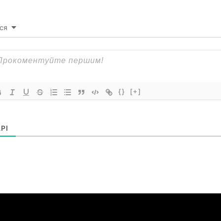
ся
{}
[+]
РІ