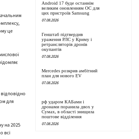
Android 17 буде останнім
великим оновленням ОС для
цих пристроїв Samsung
значальним
07.08.2026
омплексу,
ому це
Генштаб підтвердив
ураження РЛС у Криму і
ретрансляторів дронів
окупантів
мислової
07.08.2026
відомляє
Mercedes розкрив амбітний
план для нового EV
07.08.2026
 відповідно
ом для
рф ударом КАБами і
дронами поранила двох у
Сумах, в області знищила
поштове відділення
07.08.2026
у на 2025
о всі