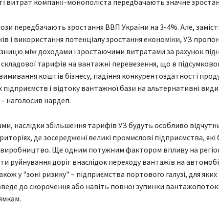
ті витрат компанії-монополіста передбачають значне зростан
зи передбачають зростання ВВП України на 3-4%. Але, заміст
ів і використання потенціалу зростання економіки, УЗ пропо
зницю між доходами і зростаючими витратами за рахунок під
складової тарифів на вантажні перевезення, що в підсумково
вимивання коштів бізнесу, падіння конкурентоздатності проду
 підприємств і відтоку вантажної бази на альтернативні види
 – наголосив нардеп.
ами, наслідки збільшення тарифів УЗ будуть особливо відчутн
ериторіях, де зосереджені великі промислові підприємства, які
 виробництво. Ще одним потужним фактором впливу на регі
ути руйнування доріг внаслідок переходу вантажів на автомоб
кож у "зоні ризику" – підприємства портового галузі, для яких
веде до скорочення або навіть повної зупинки вантажопоток
ямкам.