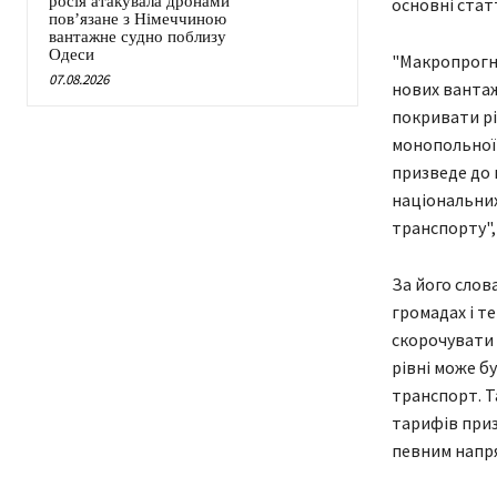
росія атакувала дронами
основні стат
пов’язане з Німеччиною
вантажне судно поблизу
Одеси
"Макропрогно
07.08.2026
нових вантаж
покривати рі
монопольної 
призведе до 
національних
транспорту",
За його слов
громадах і т
скорочувати
рівні може б
транспорт. Та
тарифів приз
певним напр