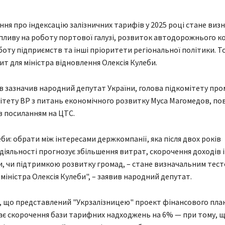
ння про індексацію залізничних тарифів у 2025 році стане ви
ливу на роботу портової галузі, розвиток автодорожнього к
боту підприємств та інші пріоритети регіональної політики. Т
ит для міністра відновлення Олексія Кулеби.
в зазначив народний депутат України, голова підкомітету про
ітету ВР з питань економічного розвитку Муса Магомедов, по
з посиланням на ЦТС.
би: обрати між інтересами держкомпанії, яка після двох років
діяльності прогнозує збільшення витрат, скорочення доходів і
и, чи підтримкою розвитку громад, – стане визначальним тест
міністра Олексія Кулеби", – заявив народний депутат.
, що представлений "Укрзалізницею" проект фінансового план
ає скорочення бази тарифних надходжень на 6% — при тому, щ