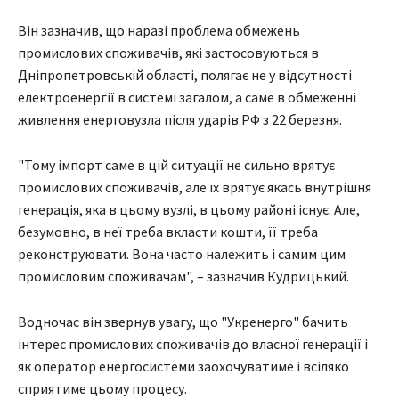
Він зазначив, що наразі проблема обмежень
промислових споживачів, які застосовуються в
Дніпропетровській області, полягає не у відсутності
електроенергії в системі загалом, а саме в обмеженні
живлення енерговузла після ударів РФ з 22 березня.
"Тому імпорт саме в цій ситуації не сильно врятує
промислових споживачів, але їх врятує якась внутрішня
генерація, яка в цьому вузлі, в цьому районі існує. Але,
безумовно, в неї треба вкласти кошти, її треба
реконструювати. Вона часто належить і самим цим
промисловим споживачам", – зазначив Кудрицький.
Водночас він звернув увагу, що "Укренерго" бачить
інтерес промислових споживачів до власної генерації і
як оператор енергосистеми заохочуватиме і всіляко
сприятиме цьому процесу.