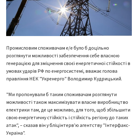
Промисловим споживачам е/е було б доцільно
розглянути можливості забезпечення себе власною
генерацією для зміцнення своєї енергетичної стійкості в
умовах ударів РФ по енергосистемі, вважає голова
правління НЕК "Укренерго" Володимир Кудрицький.
"Ми пропонували б таким споживачам розглянути
можливості також максимізувати власне виробництво
електрики там, де це можливо, для того, щоб збільшити
свою енергетичну стійкість і стійкість регіону до таких
атак", – сказав він у бліцінтерв'ю агентству "Інтерфакс-
Україна".