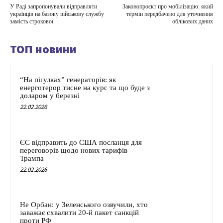
У Раді запропонували відправляти
Законопроєкт про мобілізацію: який
українців на базову військову службу
термін передбачено для уточнення
замість строкової
облікових даних
ТОП новини
“На пігулках” генераторів: як
енерготерор тисне на курс та що буде з
доларом у березні
22.02.2026
ЄС відправить до США посланця для
переговорів щодо нових тарифів
Трампа
22.02.2026
Не Орбан: у Зеленського озвучили, хто
заважає схвалити 20-й пакет санкцій
проти РФ