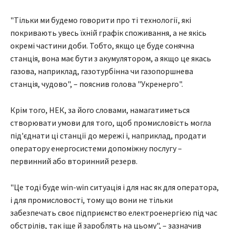
"Тільки ми будемо говорити про ті технології, які
покривають увесь їхній графік споживання, а не якісь
окремі частини доби. Тобто, якщо це буде сонячна
станція, вона має бути з акумулятором, а якщо це якась
газова, наприклад, газотурбінна чи газопоршнева
станція, чудово", – пояснив голова "Укренерго".
Крім того, НЕК, за його словами, намагатиметься
створювати умови для того, щоб промисловість могла
під'єднати ці станції до мережі і, наприклад, продати
оператору енергосистеми допоміжну послугу –
первинний або вторинний резерв.
"Це тоді буде win-win ситуація і для нас як для оператора,
і для промисловості, тому що вони не тільки
забезпечать своє підприємство електроенергією під час
обстрілів, так іще й зароблять на цьому", – зазначив