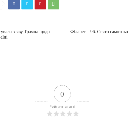
тувала заяву Трампа щодо
Філарет – 96. Свято самотньо
аїні
0
Рейтинг статті