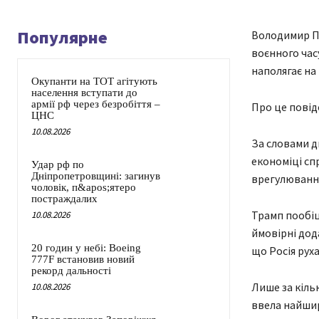
Популярне
Володимир Пу
воєнного час
наполягає на 
Окупанти на ТОТ агітують
населення вступати до
армії рф через безробіття –
Про це повід
ЦНС
10.08.2026
За словами д
економіці сп
Удар рф по
Дніпропетровщині: загинув
врегулювання
чоловік, п&apos;ятеро
постраждалих
Трамп пообіц
10.08.2026
ймовірні дод
20 годин у небі: Boeing
що Росія рух
777F встановив новий
рекорд дальності
Лише за кіль
10.08.2026
ввела найшир