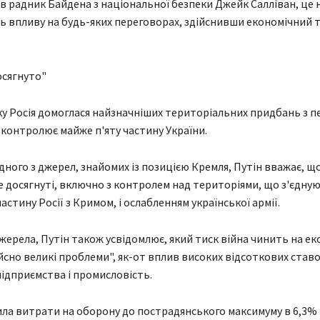
вив радник Байдена з національної безпеки Джейк Салліван, це
ь впливу на будь-яких переговорах, здійснивши економічний т
осягнуто"
у Росія домоглася найзначніших територіальних придбань з п
р контролює майже п'яту частину України.
дного з джерел, знайомих із позицією Кремля, Путін вважає, щ
же досягнуті, включно з контролем над територіями, що з'єдну
стину Росії з Кримом, і ослабленням української армії.
жерела, Путін також усвідомлює, який тиск війна чинить на ек
йсно великі проблеми", як-от вплив високих відсоткових ставо
підприємства і промисловість.
ила витрати на оборону до пострадянського максимуму в 6,3%