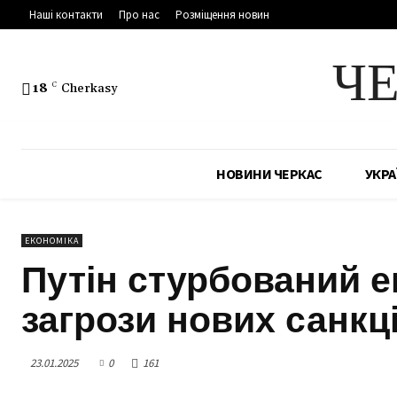
Наші контакти
Про нас
Розміщення новин
Ч
18
C
Cherkasy
НОВИНИ ЧЕРКАС
УКРА
ЕКОНОМІКА
Путін стурбований е
загрози нових санкці
23.01.2025
0
161