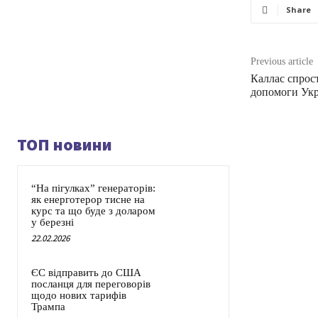
Share
Previous article
Каллас спрос
допомоги Укр
ТОП новини
“На пігулках” генераторів:
як енерготерор тисне на
курс та що буде з доларом
у березні
22.02.2026
ЄС відправить до США
посланця для переговорів
щодо нових тарифів
Трампа