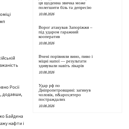
ця щоденна звичка може
полегшити біль та депресію
оміці
10.08.2026
амп
Ворог атакував Запоріжжя –
під ударом гаражний
кооператив
10.08.2026
Вчені порівняли вино, пиво і
сійській
міцні напої — результати
бажаність
здивували навіть лікарів
10.08.2026
Удар рф по
вно Росії
Дніпропетровщині: загинув
и, додавши,
чоловік, п&apos;ятеро
постраждалих
10.08.2026
Джо Байдена
ажу нафти і