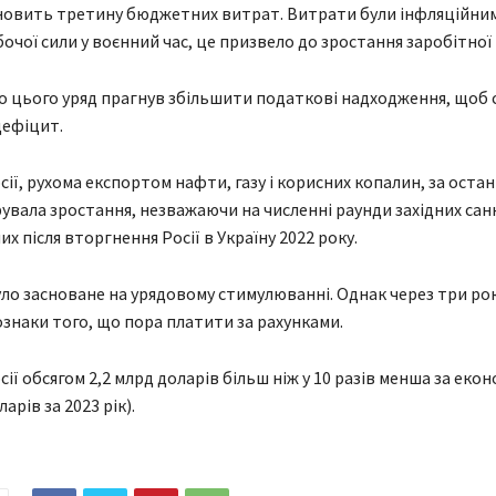
новить третину бюджетних витрат. Витрати були інфляційним
очої сили у воєнний час, це призвело до зростання заробітної 
 цього уряд прагнув збільшити податкові надходження, щоб
ефіцит.
ії, рухома експортом нафти, газу і корисних копалин, за остан
вала зростання, незважаючи на численні раунди західних сан
 після вторгнення Росії в Україну 2022 року.
ло засноване на урядовому стимулюванні. Однак через три ро
ознаки того, що пора платити за рахунками.
ії обсягом 2,2 млрд доларів більш ніж у 10 разів менша за еко
арів за 2023 рік).