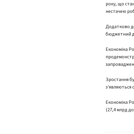
року, що ста
нестачею роб
Додатково до
бюджетний д
Економіка Рос
продемонстру
запроваджених
Зростання бу
з'являються 
Економіка Рос
(27,4 млрд дол