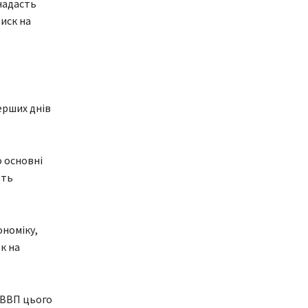
 надасть
иск на
ерших днів
о основні
ють
ономіку,
к на
 ВВП цього