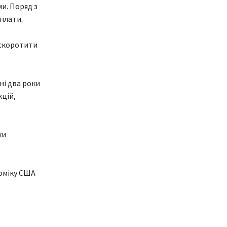
и. Поряд з
плати.
 скоротити
ні два роки
кцій,
ки
номіку США