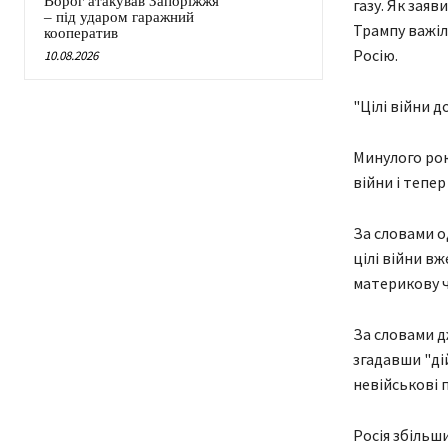
Ворог атакував Запоріжжя
газу. Як зая
– під ударом гаражний
Трампу важіл
кооператив
Росію.
10.08.2026
"Цілі війни д
Минулого рок
війни і тепе
За словами о
цілі війни в
материкову ча
За словами д
згадавши "ді
невійськові 
Росія збільш