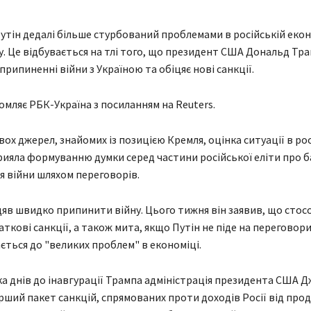
тін дедалі більше стурбований проблемами в російській екон
у. Це відбувається на тлі того, що президент США Дональд Тр
припиненні війни з Україною та обіцяє нові санкції.
омляє РБК-Україна з посиланням на Reuters.
вох джерел, знайомих із позицією Кремля, оцінка ситуації в ро
рияла формуванню думки серед частини російської еліти про 
 війни шляхом переговорів.
яв швидко припинити війну. Цього тижня він заявив, що стосо
аткові санкції, а також мита, якщо Путін не піде на переговор
ається до "великих проблем" в економіці.
ка днів до інавгурації Трампа адміністрація президента США 
ший пакет санкцій, спрямованих проти доходів Росії від прод