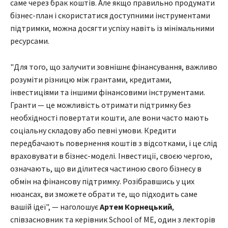
саме через брак коштів. Але якщо правильно продумати
бізнес-план і скористатися доступними інструментами
підтримки, можна досягти успіху навіть із мінімальними
ресурсами.
"Для того, що залучити зовнішнє фінансування, важливо
розуміти різницю між грантами, кредитами,
інвестиціями та іншими фінансовими інструментами.
Гранти — це можливість отримати підтримку без
необхідності повертати кошти, але вони часто мають
соціальну складову або певні умови. Кредити
передбачають повернення коштів з відсотками, і це слід
враховувати в бізнес-моделі. Інвестиції, своєю чергою,
означають, що ви ділитеся частиною свого бізнесу в
обмін на фінансову підтримку. Розібравшись у цих
нюансах, ви зможете обрати те, що підходить саме
вашій ідеї", — наголошує
Артем Корнецький
,
співзасновник та керівник School of ME, один з лекторів