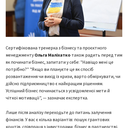
Сертифікована тренерка з бізнесу та проєктного
менеджменту
Ольга Маліхатко
також радить перед тим
як починати бізнес, запитати у себе: "Навіщо мені це
потрібно?" "Якщо ви плануєте це як спосіб
розвантаження чи вихід із кризи, варто обміркувати, чи
дійсно підприємництво є найкращим рішенням.
Успішний бізнес починається з усвідомленої мети й
чіткої мотивації", — зазначає експертка.
Лише після аналізу переходьте до питань залучення
фінансів. У вас є кілька варіантів: пошук грантових
коштів, співпраця з інвесторами, бізнес в партнерстві,