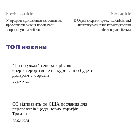
Previous article
Next article
Угорщина відмовилася автоматично
В Одесі викрили трьох чоловіків, які
продовжити санкції проти Росії
шантажували військовослужбовця
запропонувала дебати
після втрати батька
ТОП новини
“На пігулках” генераторів: як
енерготерор тисне на курс та що буде з
доларом у березні
22.02.2026
ЄС відправить до США посланця для
переговорів щодо нових тарифів
Трампа
22.02.2026