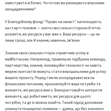
інвестувати в бізнес. Чи готові ви ризикувати власними
заощадженнями?
У Благодійному фонді "Право на захист" наголошують:
на старті головне — знати свої сильні сторони й чітко
розуміти, які ресурси у вас вже є. Ваші ресурси — це не
лише гроші, але й знання, навички, зв'язки.
Знання своїх сильних сторін сприятиме успіху в
майбутньому. Наприклад, правильно підібрана команда,
партнерства, знання, інноваційні технології чи навіть
мережі контактів можуть стати вирішальними для успіху
вашого проєкту. Перед тим як зосереджуватися на
фінансових питаннях, проаналізуйте ваші потреби та
визначте, які ресурси вже є. Використовуйте алгоритм:
визначте, що робитимете, які ресурси для цього
потрібні, та де їх можна знайти. Такий підхід допоможе
уникнути поширеної помилки — думки, що без значного