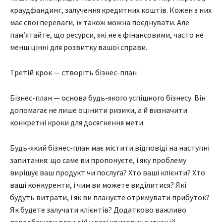
краудфандинг, залучення кредитних коштів. Кожен з них
має свої переваги, їх також можна поєднувати. Але
пам’ятайте, що ресурси, які не є фінансовими, часто не
менш цінні для розвитку вашої справи.
Третій крок — створіть бізнес-план
Бізнес-план — основа будь-якого успішного бізнесу. Він
допомагає не лише оцінити ризики, а й визначити
конкретні кроки для досягнення мети.
Будь-який бізнес-план має містити відповіді на наступні
запитання: що саме ви пропонуєте, і яку проблему
вирішує ваш продукт чи послуга? Хто ваші клієнти? Хто
ваші конкуренти, і чим ви можете виділитися? Які
будуть витрати, і як ви плануєте отримувати прибуток?
Як будете залучати клієнтів? Додатково важливо
передбачити план дій у разі кризових ситуацій.