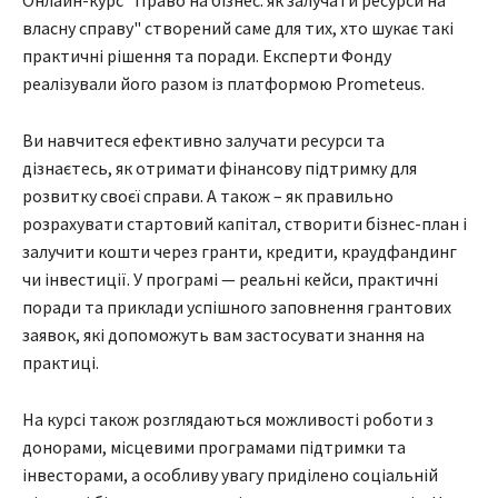
Онлайн-курс "Право на бізнес: як залучати ресурси на
власну справу" створений саме для тих, хто шукає такі
практичні рішення та поради. Експерти Фонду
реалізували його разом із платформою Prometeus.
Ви навчитеся ефективно залучати ресурси та
дізнаєтесь, як отримати фінансову підтримку для
розвитку своєї справи. А також – як правильно
розрахувати стартовий капітал, створити бізнес-план і
залучити кошти через гранти, кредити, краудфандинг
чи інвестиції. У програмі — реальні кейси, практичні
поради та приклади успішного заповнення грантових
заявок, які допоможуть вам застосувати знання на
практиці.
На курсі також розглядаються можливості роботи з
донорами, місцевими програмами підтримки та
інвесторами, а особливу увагу приділено соціальній