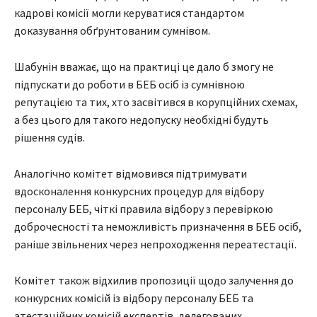
кадрові комісії могли керуватися стандартом
доказування обґрунтованим сумнівом.
Шабунін вважає, що на практиці це дало б змогу не
підпускати до роботи в БЕБ осіб із сумнівною
репутацією та тих, хто засвітився в корупційних схемах,
а без цього для такого недопуску необхідні будуть
рішення судів.
Аналогічно комітет відмовився підтримувати
вдосконалення конкурсних процедур для відбору
персоналу БЕБ, чіткі правила відбору з перевіркою
доброчесності та неможливість призначення в БЕБ осіб,
раніше звільнених через непроходження переатестації.
Комітет також відхилив пропозиції щодо залучення до
конкурсних комісій із відбору персоналу БЕБ та
атестаційних комісій експертів, делегованих