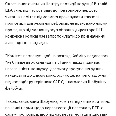
Як зазначив очільник Центру протидії корупції Віталій
Шабунін, під час розгляду до повторного першого
читання комітет відмовився враховувати ключові
пропозиції для реальної реформи: не враховано норми
про те, що під час конкурсу з обрання директора БЕБ
конкурсна комісія має запропонувати до призначення
лише одного кандидата.
"Комітет пропонує, щоб на розгляд Кабміну подавалося
"не більше двох кандидатів". Такий підхід підриває
незалежність конкурсу і дає змогу просування ручних
кандидатів до фіналу конкурсу (як це, наприклад, було
під час відбору керівника САП)", – наголосив Шабунін у
фейсбуці.
Також, за словами Шабуніна, комітет відхилив критично
важливі норми щодо переатестації персоналу БЕБ, а
саме – пропозиції, щоб під час переатестації відповідні