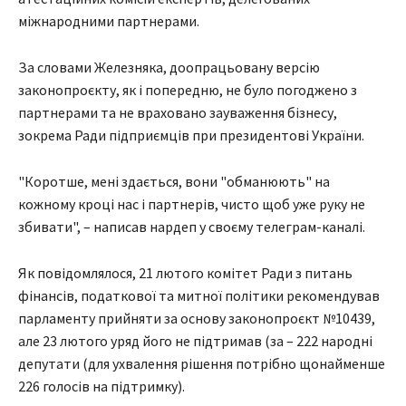
міжнародними партнерами.
За словами Железняка, доопрацьовану версію
законопроєкту, як і попередню, не було погоджено з
партнерами та не враховано зауваження бізнесу,
зокрема Ради підприємців при президентові України.
"Коротше, мені здається, вони "обманюють" на
кожному кроці нас і партнерів, чисто щоб уже руку не
збивати", – написав нардеп у своєму телеграм-каналі.
Як повідомлялося, 21 лютого комітет Ради з питань
фінансів, податкової та митної політики рекомендував
парламенту прийняти за основу законопроєкт №10439,
але 23 лютого уряд його не підтримав (за – 222 народні
депутати (для ухвалення рішення потрібно щонайменше
226 голосів на підтримку).