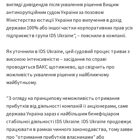
вигляді дивідендів після ухвалення рішення Вищим
антикорупційним судом України за позовом
Міністерства юстиції України про вилучення в дохід
держави 100% або іншої частки корпоративних прав усіх
підприємств групи IDS Ukraine", – пояснили в компанії.
Як уточнили в IDS Ukraine, цей судовий процес триває з
високою інтенсивністю – засідання по справі
проводяться ВАКС щотижнево, що свідчить про
можливість ухвалення рішення у найближчому
майбутньому.
"З огляду на принципову неможливість отримання
прибутків від діяльності компаній її акціонерами, саме
держава Україна зараз є найбільшим бенефіціаром
стабільної діяльності IDS Ukraine. IDS Ukraine продовжує
працювати в рамках чинного законодавства, тому заяви
про "отримання прибутків власниками" або