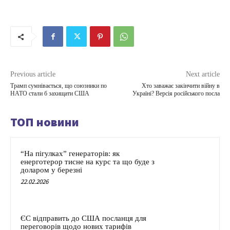
Previous article
Next article
Трамп сумнівається, що союзники по
Хто заважає закінчити війну в
НАТО стали б захищати США
Україні? Версія російського посла
ТОП новини
“На пігулках” генераторів: як
енерготерор тисне на курс та що буде з
доларом у березні
22.02.2026
ЄС відправить до США посланця для
переговорів щодо нових тарифів