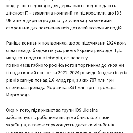
«відсутність доходів для держави» не відповідають
дійсності", – заявили в компанії та підкреслили, що IDS
Ukraine відкрита до діалогу з усіма зацікавленими
сторонами для пояснення всіх деталей поточних подій.
Раніше компанія повідомила, що за підсумками 2024 року
сплатила до бюджетів усіх рівнів України рекордні 1,15
млрд грн податків і зборів, а з початку
повномасштабного російського вторгнення до України
її податковий внесок за 2022–2024 роки до бюджетів усіх
рівнів сягнув понад 2,6 млрд грн, з яких 787 млн грн
отримала громада Моршина і 331 млн грн – громада
Миргорода.
Окрім того, підприємства групи IDS Ukraine
забезпечують робочими місцями близько 3 тисяч
українців, а також спрямовують десятки мільйонів
гривень на підтримку своїх працівників, мобілізованих