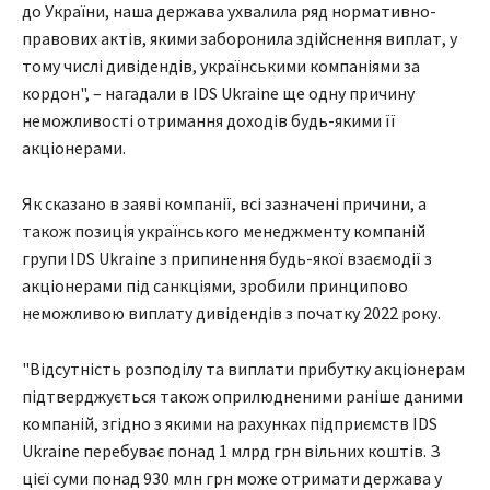
до України, наша держава ухвалила ряд нормативно-
правових актів, якими заборонила здійснення виплат, у
тому числі дивідендів, українськими компаніями за
кордон", – нагадали в IDS Ukraine ще одну причину
неможливості отримання доходів будь-якими її
акціонерами.
Як сказано в заяві компанії, всі зазначені причини, а
також позиція українського менеджменту компаній
групи IDS Ukraine з припинення будь-якої взаємодії з
акціонерами під санкціями, зробили принципово
неможливою виплату дивідендів з початку 2022 року.
"Відсутність розподілу та виплати прибутку акціонерам
підтверджується також оприлюдненими раніше даними
компаній, згідно з якими на рахунках підприємств IDS
Ukraine перебуває понад 1 млрд грн вільних коштів. З
цієї суми понад 930 млн грн може отримати держава у