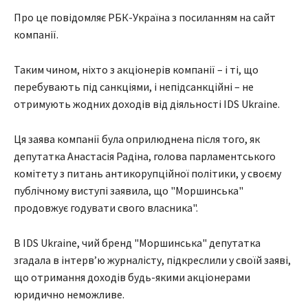
Про це повідомляє РБК-Україна з посиланням на сайт
компанії.
Таким чином, ніхто з акціонерів компанії – і ті, що
перебувають під санкціями, і непідсанкційні – не
отримують жодних доходів від діяльності IDS Ukraine.
Ця заява компанії була оприлюднена після того, як
депутатка Анастасія Радіна, голова парламентського
комітету з питань антикорупційної політики, у своєму
публічному виступі заявила, що "Моршинська"
продовжує годувати свого власника".
В IDS Ukraine, чий бренд "Моршинська" депутатка
згадала в інтерв’ю журналісту, підкреслили у своїй заяві,
що отримання доходів будь-якими акціонерами
юридично неможливе.