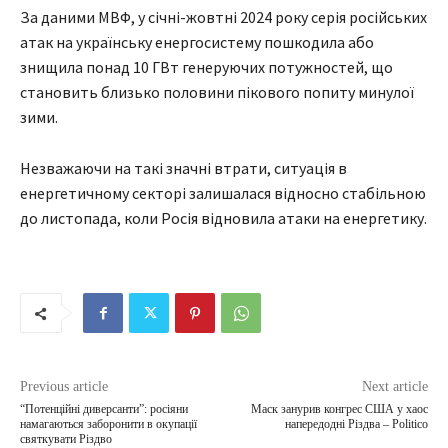
За даними МВФ, у січні-жовтні 2024 року серія російських
атак на українську енергосистему пошкодила або
знищила понад 10 ГВт генеруючих потужностей, що
становить близько половини пікового попиту минулої
зими.
Незважаючи на такі значні втрати, ситуація в
енергетичному секторі залишалася відносно стабільною
до листопада, коли Росія відновила атаки на енергетику.
Previous article
Next article
“Потенційні диверсанти”: росіяни
Маск занурив конгрес США у хаос
намагаються заборонити в окупації
напередодні Різдва – Politico
святкувати Різдво