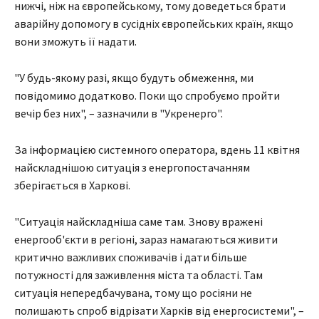
нижчі, ніж на європейському, тому доведеться брати
аварійну допомогу в сусідніх європейських країн, якщо
вони зможуть її надати.
"У будь-якому разі, якщо будуть обмеження, ми
повідомимо додатково. Поки що спробуємо пройти
вечір без них", – зазначили в "Укренерго".
За інформацією системного оператора, вдень 11 квітня
найскладнішою ситуація з енергопостачанням
зберігається в Харкові.
"Ситуація найскладніша саме там. Знову вражені
енергооб'єкти в регіоні, зараз намагаються живити
критично важливих споживачів і дати більше
потужності для заживлення міста та області. Там
ситуація непередбачувана, тому що росіяни не
полишають спроб відрізати Харків від енергосистеми", –