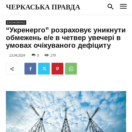
ЧЕРКАСЬКА ПРАВДА
ЕКОНОМІКА
“Укренерго” розраховує уникнути
обмежень е/е в четвер увечері в
умовах очікуваного дефіциту
13.04.2024
0
279