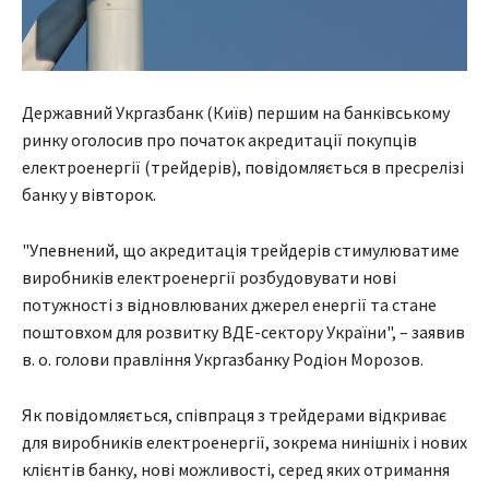
Державний Укргазбанк (Київ) першим на банківському
ринку оголосив про початок акредитації покупців
електроенергії (трейдерів), повідомляється в пресрелізі
банку у вівторок.
"Упевнений, що акредитація трейдерів стимулюватиме
виробників електроенергії розбудовувати нові
потужності з відновлюваних джерел енергії та стане
поштовхом для розвитку ВДЕ-сектору України", – заявив
в. о. голови правління Укргазбанку Родіон Морозов.
Як повідомляється, співпраця з трейдерами відкриває
для виробників електроенергії, зокрема нинішніх і нових
клієнтів банку, нові можливості, серед яких отримання