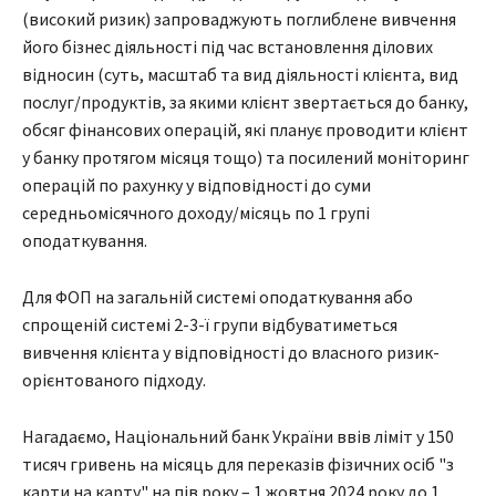
(високий ризик) запроваджують поглиблене вивчення
його бізнес діяльності під час встановлення ділових
відносин (суть, масштаб та вид діяльності клієнта, вид
послуг/продуктів, за якими клієнт звертається до банку,
обсяг фінансових операцій, які планує проводити клієнт
у банку протягом місяця тощо) та посилений моніторинг
операцій по рахунку у відповідності до суми
середньомісячного доходу/місяць по 1 групі
оподаткування.
Для ФОП на загальній системі оподаткування або
спрощеній системі 2-3-ї групи відбуватиметься
вивчення клієнта у відповідності до власного ризик-
орієнтованого підходу.
Нагадаємо, Національний банк України ввів ліміт у 150
тисяч гривень на місяць для переказів фізичних осіб "з
карти на карту" на пів року – 1 жовтня 2024 року до 1