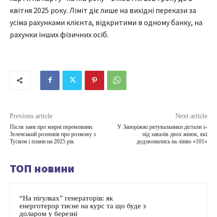
квітня 2025 року. Ліміт діє лише на вихідні перекази за
усіма рахунками клієнта, відкритими в одному банку, на
рахунки інших фізичних осіб.
Previous article
Next article
Після заяв про мирні перемовини.
У Запоріжжі рятувальники дістали з-
Зеленський розповів про розмову з
під завалів двох жінок, які
Туском і плани на 2025 рік
додзвонились на лінію «101»
ТОП новини
“На пігулках” генераторів: як
енерготерор тисне на курс та що буде з
доларом у березні