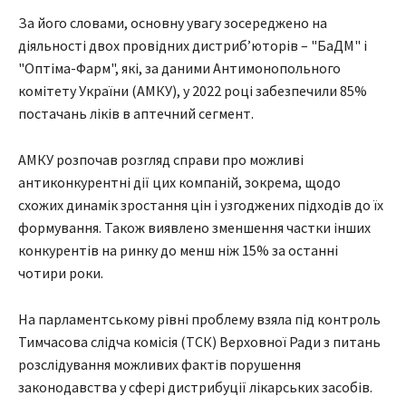
За його словами, основну увагу зосереджено на
діяльності двох провідних дистриб’юторів – "БаДМ" і
"Оптіма-Фарм", які, за даними Антимонопольного
комітету України (АМКУ), у 2022 році забезпечили 85%
постачань ліків в аптечний сегмент.
АМКУ розпочав розгляд справи про можливі
антиконкурентні дії цих компаній, зокрема, щодо
схожих динамік зростання цін і узгоджених підходів до їх
формування. Також виявлено зменшення частки інших
конкурентів на ринку до менш ніж 15% за останні
чотири роки.
На парламентському рівні проблему взяла під контроль
Тимчасова слідча комісія (ТСК) Верховної Ради з питань
розслідування можливих фактів порушення
законодавства у сфері дистрибуції лікарських засобів.