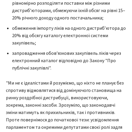
рівномірно розподіляти поставки між різними
дистриб’юторами, обмежуючи їхній обсяг на рівні 15–
20% річного доходу одного постачальника;
обмеження імпорту ліків на одного дистриб’ютора до
20% від обсягу каталогу електронної системи
закупівель;
запровадження обов’язкових закупівель ліків через
електронний каталог відповідно до Закону "Про
публічні закупівлі".
"Ми не є ідеалістами й розуміємо, що ніхто не планує без
спротиву відмовлятися від домінуючого становища на
ринку роздрібної дистрибуції, використовуючи,
зокрема, законні засоби. Зрозуміло, що законодавчі
зміни матимуть як прихильників, так і противників.
Проте повернімося до початкової тези: усвідомлення
парламентом та окремими депутатами своєї ролі задля