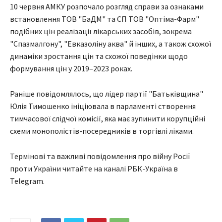
10 червня АМКУ розпочало розгляд справи за ознаками
встановлення ТОВ "БаДМ" та СП ТОВ "Оптіма-Фарм"
подібних цін реалізації лікарських засобів, зокрема
"Спазмалгону", "Евказоліну аква" й інших, а також схожої
динаміки зростання цін та схожої поведінки щодо
формування цін у 2019–2023 роках.
Раніше повідомлялось, що лідер партії "Батьківщина"
Юлія Тимошенко ініціювала в парламенті створення
тимчасової слідчої комісії, яка має зупинити корупційні
схеми монополістів-посередників в торгівлі ліками.
Термінові та важливі повідомлення про війну Росії
проти України читайте на каналі РБК-Україна в
Telegram.