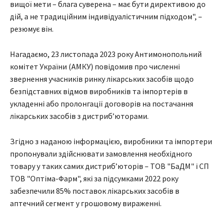
вищої мети – блага суверена – має бути директивою до
дій, а не традиційним індивідуалістичним підходом", –
резюмує він.
Нагадаємо, 23 листопада 2023 року Антимонопольний
комітет України (АМКУ) повідомив про численні
звернення учасників ринку лікарських засобів щодо
безпідставних відмов виробників та імпортерів в
укладенні або пролонгації договорів на постачання
лікарських засобів з дистриб’юторами.
Згідно з наданою інформацією, виробники та імпортери
пропонували здійснювати замовлення необхідного
товару у таких самих дистриб’юторів – ТОВ "БаДМ" і СП
ТОВ "Оптіма-Фарм", які за підсумками 2022 року
забезпечили 85% поставок лікарських засобів в
аптечний сегмент у грошовому вираженні.