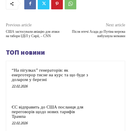
Previous article
Next article
США застосували авіацію для атаки
Після втечі Асада до Путіна мережа
на табори ІДІЛ у Сирії, – CNN
вибухнула мемами
ТОП новини
“На пігулках” генераторів: як
енерготерор тисне на курс та що буде з
доларом у березні
22.02.2026
ЄС відправить до США посланця для
переговорів щодо нових тарифів
Трампа
22.02.2026