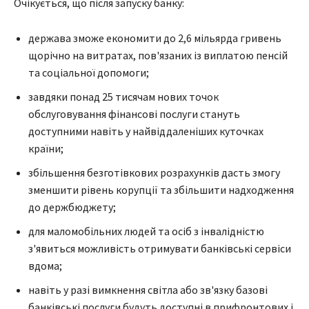
Очікується, що після запуску банку:
держава зможе економити до 2,6 мільярда гривень
щорічно на витратах, пов'язаних із виплатою пенсій
та соціальної допомоги;
завдяки понад 25 тисячам нових точок
обслуговування фінансові послуги стануть
доступними навіть у найвіддаленіших куточках
країни;
збільшення безготівкових розрахунків дасть змогу
зменшити рівень корупції та збільшити надходження
до держбюджету;
для маломобільних людей та осіб з інвалідністю
з'явиться можливість отримувати банківські сервіси
вдома;
навіть у разі вимкнення світла або зв'язку базові
банківські послуги будуть доступні в прифронтових і