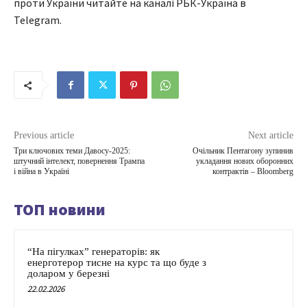
проти України читайте на каналі РБК-Україна в
Telegram.
Previous article
Next article
Три ключових теми Давосу-2025:
Очільник Пентагону зупинив
штучний інтелект, повернення Трампа
укладання нових оборонних
і війна в Україні
контрактів – Bloomberg
ТОП новини
“На пігулках” генераторів: як
енерготерор тисне на курс та що буде з
доларом у березні
22.02.2026