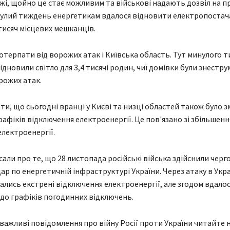
і, щойно це стає можливим та військові надають дозвіл на 
нулий тиждень енергетикам вдалося відновити електропостач
 тисяч місцевих мешканців.
терпати від ворожих атак і Київська область. Тут минулого 
дновили світло для 3,4 тисячі родин, чиї домівки були знестру
рожих атак.
ти, що сьогодні вранці у Києві та низці областей також було з
рафіків відключення електроенергії. Це пов'язано зі збільшенн
лектроенергії.
сали про те, що 28 листопада російські війська здійснили черг
ар по енергетичній інфраструктурі України. Через атаку в Укра
лись екстрені відключення електроенергії, але згодом вдало
до графіків погодинних відключень.
 важливі повідомлення про війну Росії проти України читайте н