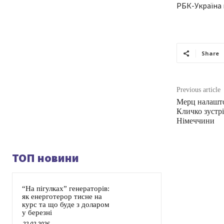
РБК-Україна 
Share
Previous article
Мерц налашто
Кличко зустрі
Німеччини
ТОП новини
“На пігулках” генераторів:
як енерготерор тисне на
курс та що буде з доларом
у березні
22.02.2026