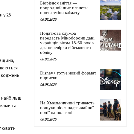
Біорізноманіття —
природний щит планети
проти зміни клімату
 у 25
06.08.2026
Податкова служба
передасть Міноборони дані
українців віком 18-60 років
для перевірки військового
обліку
06.08.2026
овщина,
ишаються
Disney+ готує новий формат
ошкоджень
підписки
06.08.2026
 найбільш
На Хмельниччині тривають
ками та
пошуки після надзвичайної
події на полігоні
06.08.2026
влювати