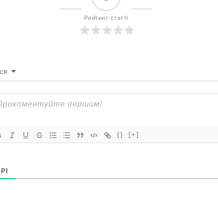
Рейтинг статті
ся
{}
[+]
РІ