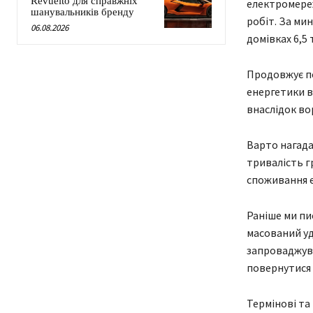
Revuelto для справжніх
електромереж
шанувальників бренду
робіт. За ми
06.08.2026
домівках 6,5
Продовжує по
енергетики ві
внаслідок во
Варто нагада
тривалість г
споживання е
Раніше ми пи
масований уд
запроваджува
повернутися 
Термінові та