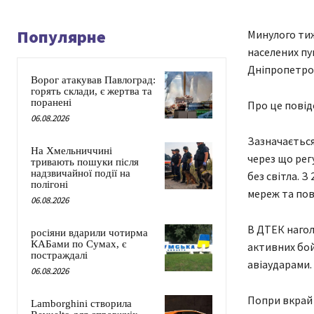
Популярне
Минулого тиж
населених пу
Дніпропетров
Ворог атакував Павлоград:
горять склади, є жертва та
поранені
Про це повід
06.08.2026
Зазначається
На Хмельниччині
через що рег
тривають пошуки після
надзвичайної події на
без світла. 
полігоні
мереж та пове
06.08.2026
В ДТЕК нагол
росіяни вдарили чотирма
КАБами по Сумах, є
активних бой
постраждалі
авіаударами.
06.08.2026
Попри вкрай
Lamborghini створила