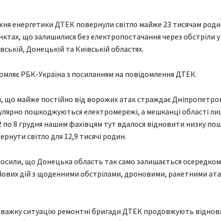
ня енергетики ДТЕК повернули світло майже 23 тисячам родин
нктах, що залишилися без електропостачання через обстріли у
ській, Донецькій та Київській областях.
омляє РБК-Україна з посиланням на повідомлення ДТЕК.
, що майже постійно від ворожих атак страждає Дніпропетр
улярно пошкоджуються електромережі, а мешканці області л
З 2 по 8 грудня нашим фахівцям тут вдалося відновити низку п
рнути світло для 12,9 тисячі родин.
осили, що Донецька область так само залишається осередком
ових дій з щоденними обстрілами, дроновими, ракетними ата
 важку ситуацію ремонтні бригади ДТЕК продовжують відно