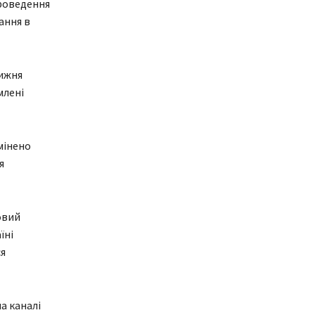
проведення
ання в
тижня
млені
мінено
я
овий
їні
ся
а каналі