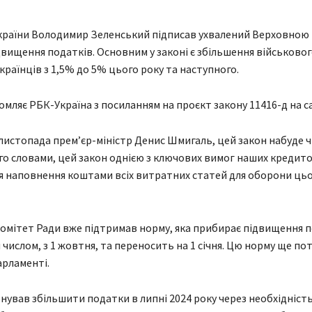
країни Володимир Зеленський підписав ухвалений Верховною
двищення податків. Основним у законі є збільшення військовог
українців з 1,5% до 5% цього року та наступного.
омляє РБК-Україна з посиланням на проєкт закону 11416-д на са
 листопада прем’єр-міністр Денис Шмигаль, цей закон набуде ч
ого словами, цей закон однією з ключових вимог наших кредито
 наповнення коштами всіх витратних статей для оборони цьо
омітет Ради вже підтримав норму, яка прибирає підвищення п
 числом, з 1 жовтня, та переносить на 1 січня. Цю норму ще по
арламенті.
нував збільшити податки в липні 2024 року через необхідніст