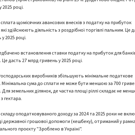
 2025 році.
сплата щомісячних авансових внесків з податку на прибуток
які здійснюють діяльність з роздрібної торгівлі пальним. Це д
у 2025 році.
дбачено встановлення ставки податку на прибуток для банків 
. Це дасть 27 млрд гривень у 2025 році.
господарських виробників збільшують мінімальне податкове
. Мінімальна сума до сплати не може бути меншою за 700 гриве
. Для земельних ділянок, де частка площі ріллі складає не менш
з гектара.
о складу оподатковуваного доходу за 2024 та 2025 роки не вкл
яді державної грошової допомоги (кешбеку), отриманий у рамка
льного проєкту "Зроблено в Україні".