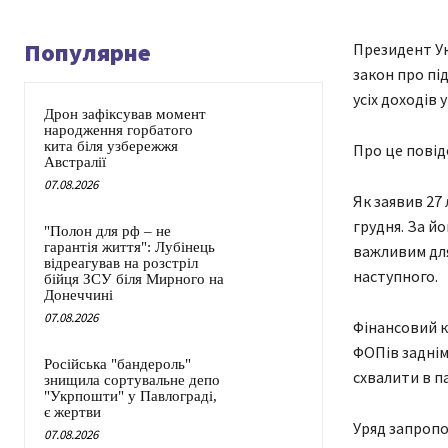
Популярне
Президент У
закон про пі
усіх доходів 
Дрон зафіксував момент
народження горбатого
кита біля узбережжя
Про це повід
Австралії
07.08.2026
Як заявив 27
грудня. За й
"Полон для рф – не
гарантія життя": Лубінець
важливим для
відреагував на розстріл
наступного.
бійця ЗСУ біля Мирного на
Донеччині
07.08.2026
Фінансовий к
ФОПів заднім
Російська "бандероль"
схвалити в п
знищила сортувальне депо
"Укрпошти" у Павлограді,
є жертви
Уряд запропо
07.08.2026