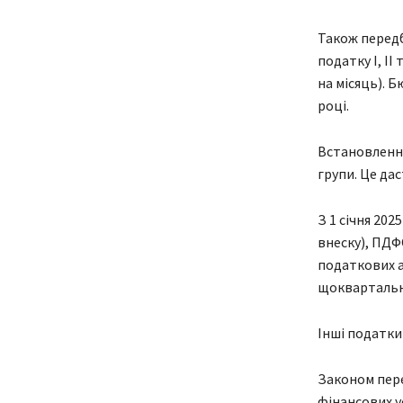
Також передб
податку І, ІІ
на місяць). Б
році.
Встановлення
групи. Це дас
З 1 січня 20
внеску), ПДФО
податкових а
щоквартально
Інші податки
Законом пере
фінансових у