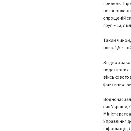
гривень. Під
встановлення
спрощеній сис
груп – 13,7 м
Таким чином,
плюс 1,5% ві
Згідно з зак
податкових п
військового 
фактичної ви
Водночас зал
сил України,
Міністерства
Управління д
інформації, 