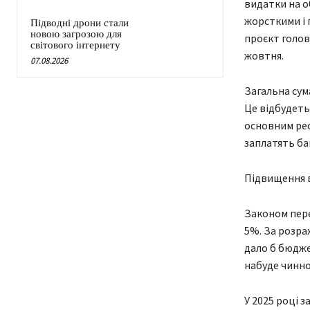
видатки на о
жорсткими і 
Підводні дрони стали
новою загрозою для
проєкт голов
світового інтернету
жовтня.
07.08.2026
Загальна сум
Це відбудеть
основним рес
заплатять ба
Підвищення 
Законом пере
5%. За розра
дало б бюдже
набуде чиннос
У 2025 році 