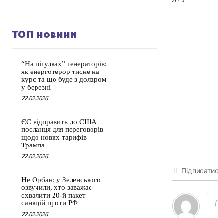
ТОП новини
“На пігулках” генераторів:
як енерготерор тисне на
курс та що буде з доларом
у березні
22.02.2026
ЄС відправить до США
посланця для переговорів
щодо нових тарифів
Трампа
22.02.2026
Підписати
Не Орбан: у Зеленського
озвучили, хто заважає
схвалити 20-й пакет
санкцій проти РФ
22.02.2026