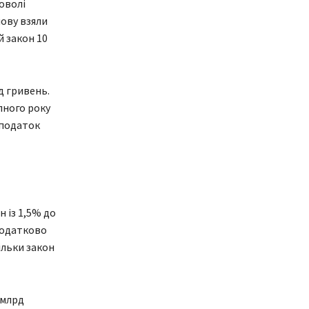
оволі
нову взяли
 закон 10
д гривень.
пного року
 податок
 із 1,5% до
 додатково
ільки закон
 млрд