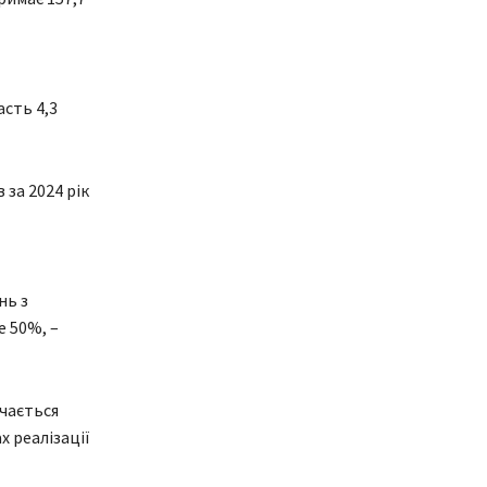
асть 4,3
за 2024 рік
нь з
е 50%, –
ючається
х реалізації