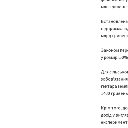
млн гривень у
Встановлена 
підприємств, 
млрд гривень 
Законом пере
у розмірі 50%
Для сільсько
зобов’язання
гектара землі
1400 гривень 
Крім того, д
дохід у вигл
експеримента