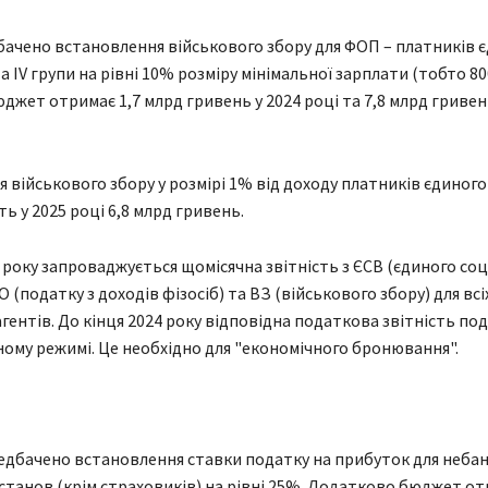
ачено встановлення військового збору для ФОП – платників 
 та IV групи на рівні 10% розміру мінімальної зарплати (тобто 8
юджет отримає 1,7 млрд гривень у 2024 році та 7,8 млрд гривен
 військового збору у розмірі 1% від доходу платників єдиного 
ть у 2025 році 6,8 млрд гривень.
25 року запроваджується щомісячна звітність з ЄСВ (єдиного со
 (податку з доходів фізосіб) та ВЗ (військового збору) для всі
гентів. До кінця 2024 року відповідна податкова звітність под
му режимі. Це необхідно для "економічного бронювання".
дбачено встановлення ставки податку на прибуток для небан
станов (крім страховиків) на рівні 25%. Додатково бюджет от