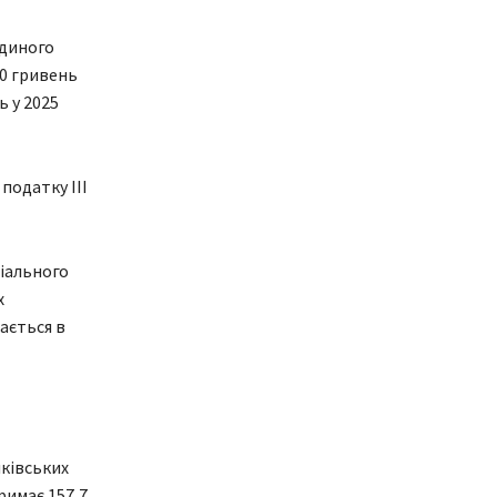
єдиного
00 гривень
ь у 2025
податку ІІІ
ціального
х
ається в
ківських
римає 157,7