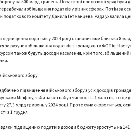
борону на 500 млрд гривень. Початкові пропозиції уряд були д
передбачали збільшення податків у різних сферах. Потім за ос
и податкового комітету Данила Гетманцева. Рада ухвалила цей
а підвищення податків у 2024 році становитиме близько 8 млр
ся за рахунок збільшення податків з громадян та ФОПів. Насту
урсом також будуть доходи населення, крім того, збільшений
нки.
військового збору
дбачено підвищення військового збору з усіх доходів громадян
хунками Мінфіну, якби закон набув чинності з 1 жовтня, то це
ту 27,3 млрд гривень у 2024 році. Проте сума скоротиться, оск
ті з 1 грудня.
завдяки підвищенню податків доходи бюджету зростуть на 141