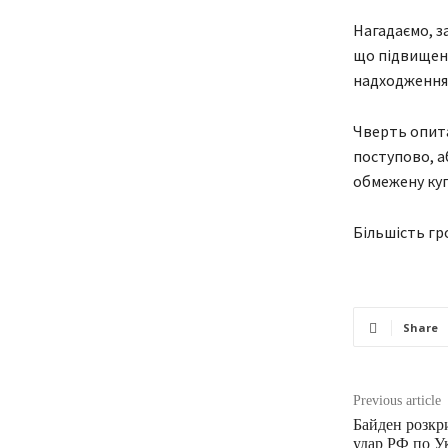
Нагадаємо, з
що підвищенн
надходження 
Чверть опита
поступово, а
обмежену куп
Більшість гр
Share
Previous article
Байден розкр
удар РФ по Ук