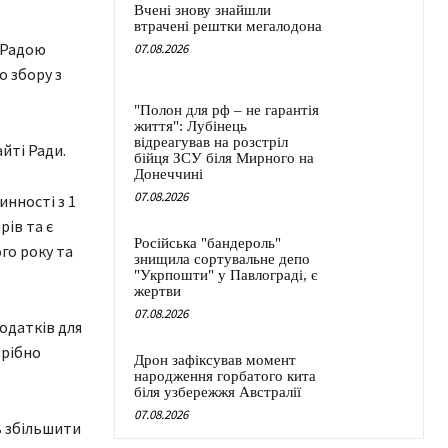
Вчені знову знайшли
втрачені рештки мегалодона
 Радою
07.08.2026
о збору з
"Полон для рф – не гарантія
життя": Лубінець
відреагував на розстріл
йті Ради.
бійця ЗСУ біля Мирного на
Донеччині
07.08.2026
инності з 1
рів та є
Російська "бандероль"
го року та
знищила сортувальне депо
"Укрпошти" у Павлограді, є
жертви
07.08.2026
одатків для
трібно
Дрон зафіксував момент
народження горбатого кита
біля узбережжя Австралії
07.08.2026
ь збільшити