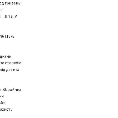
рд гривень;
на
 III та IV
,5% (18%
ідками
 за ставкою
ід дати їх
ів Збройних
ки
жби,
захисту