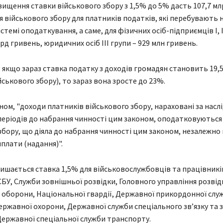
вищення ставки військового збору з 1,5% до 5% дасть 107,7 мл
 військового збору для платників податків, які перебувають 
темі оподаткування, а саме, для фізичних осіб-підприємців I, II,
лрд гривень, юридичних осіб III групи – 929 млн гривень.
 якщо зараз ставка податку з доходів громадян становить 19
йськового збору), то зараз вона зросте до 23%.
оном, "доходи платників військового збору, нараховані за насл
еріодів до набрання чинності цим законом, оподатковуються
збору, що діяла до набрання чинності цим законом, незалежно в
плати (надання)".
ишається ставка 1,5% для військовослужбовців та працівник
 СБУ, Служби зовнішньої розвідки, Головного управління розвід
 оборони, Національної гвардії, Державної прикордонної слу
ержавної охорони, Державної служби спеціального зв’язку та 
Державної спеціальної служби транспорту.