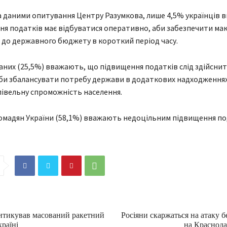
а даними опитування Центру Разумкова, лише 4,5% українців 
я податків має відбуватися оперативно, аби забезпечити ма
до державного бюджету в короткий період часу.
них (25,5%) вважають, що підвищення податків слід здійснит
би збалансувати потребу держави в додаткових надходженнях
івельну спроможність населення.
омадян України (58,1%) вважають недоцільним підвищення по
итикував масований ракетний
Росіяни скаржаться на атаку б
раїні
на Краснода