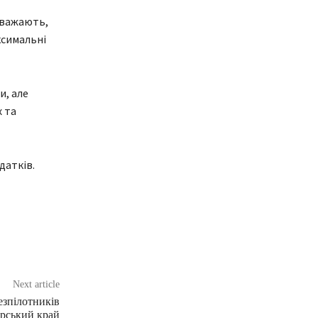
вважають,
ксимальні
и, але
 та
датків.
Next article
езпілотників
рський край