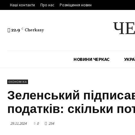
Наші контакти
Про нас
Розміщення новин
Ч
22.9
C
Cherkasy
НОВИНИ ЧЕРКАС
УКРА
ЕКОНОМІКА
Зеленський підписа
податків: скільки по
29.11.2024
0
254