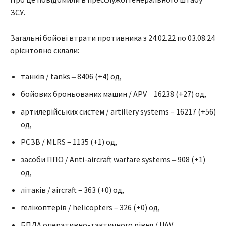
ЗСУ.
Загальні бойові втрати противника з 24.02.22 по 03.08.24
орієнтовно склали:
танків / tanks ‒ 8406 (+4) од,
бойових броньованих машин / APV ‒ 16238 (+27) од,
артилерійських систем / artillery systems – 16217 (+56)
од,
РСЗВ / MLRS – 1135 (+1) од,
засоби ППО / Anti-aircraft warfare systems ‒ 908 (+1)
од,
літаків / aircraft – 363 (+0) од,
гелікоптерів / helicopters – 326 (+0) од,
БПЛА оперативно-тактичного рівня / UAV