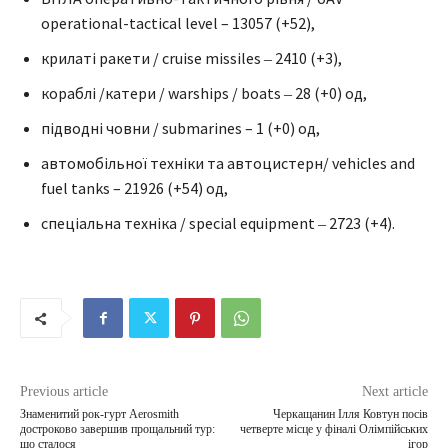
operational-tactical level – 13057 (+52),
крилаті ракети / cruise missiles ‒ 2410 (+3),
кораблі /катери / warships / boats ‒ 28 (+0) од,
підводні човни / submarines – 1 (+0) од,
автомобільної техніки та автоцистерн/ vehicles and
fuel tanks – 21926 (+54) од,
спеціальна техніка / special equipment ‒ 2723 (+4).
Previous article
Next article
Знаменитий рок-гурт Aerosmith
Черкащанин Ілля Ковтун посів
достроково завершив прощальний тур:
четверте місце у фіналі Олімпійських
що сталося
ігор