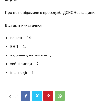
Про це повідомили в пресслужбі ДСНС Черкащини.
Відтак із них сталися:
пожеж — 14;
ВНП — 1;
надання допомоги — 1;
хибні виїзди — 2;
інші події — 6.