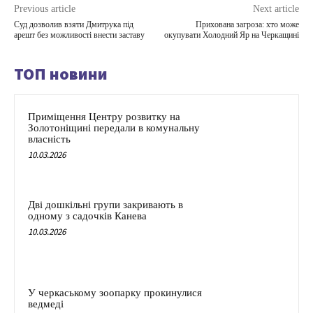
Previous article
Next article
Суд дозволив взяти Дмитрука під
Прихована загроза: хто може
арешт без можливості внести заставу
окупувати Холодний Яр на Черкащині
ТОП новини
Приміщення Центру розвитку на
Золотоніщині передали в комунальну
власність
10.03.2026
Дві дошкільні групи закривають в
одному з садочків Канева
10.03.2026
У черкаському зоопарку прокинулися
ведмеді