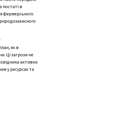
а постаті в
ння фермерського
 природозахисного
у
лан, як в
ни. Ці загрози не
аповідника активно
м у ресурсах та