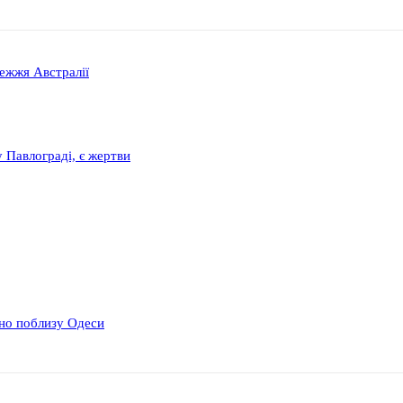
ежжя Австралії
 Павлограді, є жертви
дно поблизу Одеси