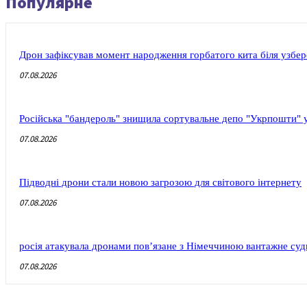
Популярне
Дрон зафіксував момент народження горбатого кита біля узбер
07.08.2026
Російська "бандероль" знищила сортувальне депо "Укрпошти" у
07.08.2026
Підводні дрони стали новою загрозою для світового інтернету
07.08.2026
росія атакувала дронами пов’язане з Німеччиною вантажне су
07.08.2026