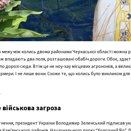
 межу між колись двома районами Черкаської області можна р
кож впадають два поля, розташовані обабіч дороги. Обоє, здаєть
 по дорозі сюди. Втім це не ноу-хау місцевих агрономів, а вели
мери. І не лише вони. Схоже те, що колись було викликом для 
.
 військова загроза
гнення, президент України Володимир Зеленський підписав ук
 Кам’янського районів, Національного парку “Холодний Яр”. 