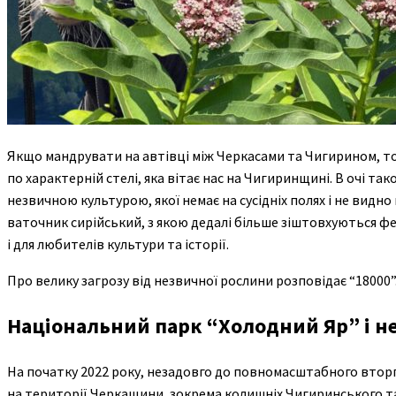
Якщо мандрувати на автівці між Черкасами та Чигирином, то
по характерній стелі, яка вітає нас на Чигиринщині. В очі та
незвичною культурою, якої немає на сусідніх полях і не видно
ваточник сирійський, з якою дедалі більше зіштовхуються фер
і для любителів культури та історії.
Про велику загрозу від незвичної рослини розповідає “18000”
Національний парк “Холодний Яр” і не
На початку 2022 року, незадовго до повномасштабного втор
на території Черкащини, зокрема колишніх Чигиринського та