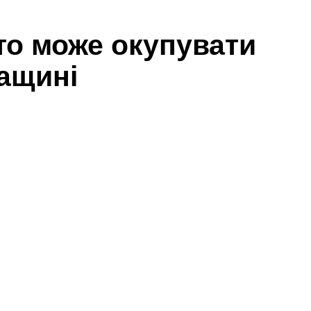
то може окупувати
ащині
Share