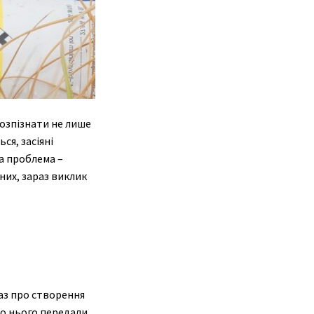
озпізнати не лише
ся, засіяні
ка проблема –
них, зараз виклик
аз про створення
До нього передали