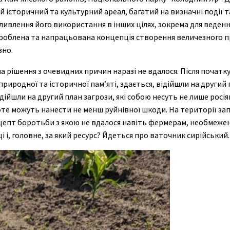
ий історичний та культурний ареал, багатий на визначні події т
ожливлення його використання в інших цілях, зокрема для веде
розроблена та напрацьована концепція створення величезного
вно.
 рішення з очевидних причин наразі не вдалося. Після початк
риродної та історичної пам’яті, здається, відійшли на другий п
ідійшли на другий план загрози, які собою несуть не лише росія
роте можуть нанести не менш руйнівної шкоди. На території з
пт боротьби з якою не вдалося навіть фермерам, необмежени
і, головне, за який ресурс? Йдеться про ваточник сирійський.