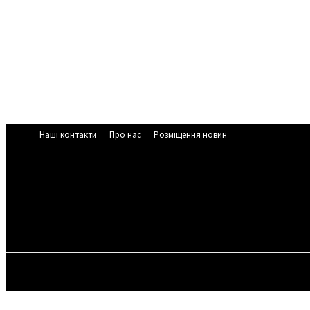
Наші контакти
Про нас
Розміщення новин
ЧЕРКАСЬК
24.9
C
Cherkasy
П’ятниця, 7 С
НОВИНИ ЧЕРКАС
У