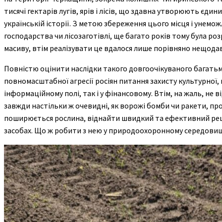
тисячі гектарів лугів, ярів і лісів, що здавна утворюють єдин
українській історії. З метою збереження цього місця і унем
господарства чи лісозаготівлі, ще багато років тому була 
масиву, втім реалізувати це вдалося лише порівняно нещода
Повністю оцінити наслідки такого довгоочікуваного багатьма
повномасштабної агресії росіян питання захисту культурної, п
інформаційному полі, так і у фінансовому. Втім, на жаль, не в
завжди настільки ж очевидні, як ворожі бомби чи ракети, п
поширюється рослина, віднайти швидкий та ефективний реце
засобах. Що ж робити з нею у природоохоронному середовищі 