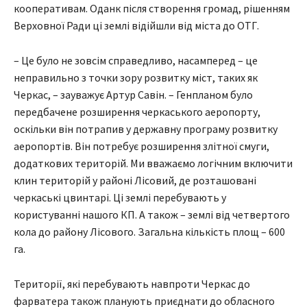
кооперативам. Оданк після створення громад, рішенням
Верховної Ради ці землі відійшли від міста до ОТГ.
– Це було не зовсім справедливо, насамперед – це
неправильно з точки зору розвитку міст, таких як
Черкас, – зауважує Артур Савін. – Генпланом було
передбачене розширення черкаського аеропорту,
оскільки він потрапив у державну програму розвитку
аеропортів. Він потребує розширення злітної смуги,
додаткових територій. Ми вважаємо логічним включити
клин територій у районі Лісовий, де розташовані
черкаські цвинтарі. Ці землі перебувають у
користуванні нашого КП. А також – землі від четвертого
кола до району Лісового. Загальна кількість площ – 600
га.
Території, які перебувають навпроти Черкас до
фарватера також планують приєднати до обласного