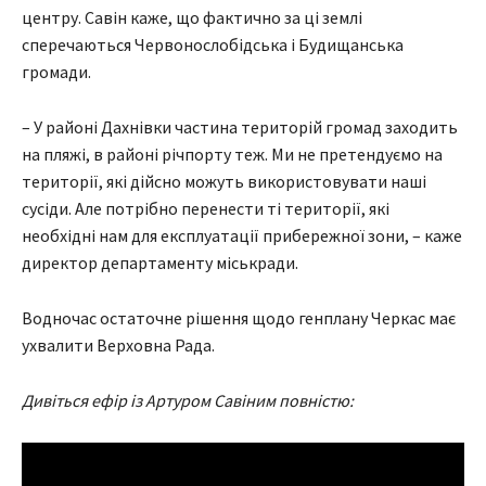
центру. Савін каже, що фактично за ці землі
сперечаються Червонослобідська і Будищанська
громади.
– У районі Дахнівки частина територій громад заходить
на пляжі, в районі річпорту теж. Ми не претендуємо на
території, які дійсно можуть використовувати наші
сусіди. Але потрібно перенести ті території, які
необхідні нам для експлуатації прибережної зони, – каже
директор департаменту міськради.
Водночас остаточне рішення щодо генплану Черкас має
ухвалити Верховна Рада.
Дивіться ефір із Артуром Савіним повністю: