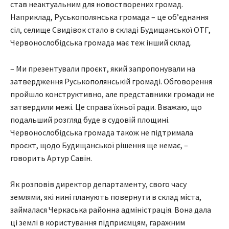
став неактуальним для новостворених громад.
Наприклад, Руськополянська громада – це об’єднання
сіл, селище Свидівок стало в складі Будищанської ОТГ,
Червонослобідська громада має теж інший склад.
– Ми презентували проєкт, який запропонували на
затвердження Руськополянській громаді. Обговорення
пройшло конструктивно, але представники громади не
затвердили межі. Це справа їхньої ради. Вважаю, що
подальший розгляд буде в судовій площині.
Червонослобідська громада також не підтримала
проєкт, щодо Будищанської рішення ще немає, –
говорить Артур Савін.
Як розповів директор департаменту, свого часу
землями, які нині планують повернути в склад міста,
займалася Черкаська районна адміністрація. Вона дала
ці землі в користування підприємцям, гаражним