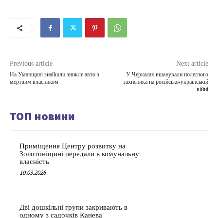
Previous article
Next article
На Уманщині знайшли зникле авто з
У Черкасах вшанували полеглого
мертвим власником
захисника на російсько-українській
війні
ТОП новини
Приміщення Центру розвитку на
Золотоніщині передали в комунальну
власність
10.03.2026
Дві дошкільні групи закривають в
одному з садочків Канева