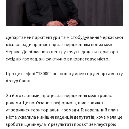
Департамент архітектури та містобудування Черкаської
міської ради працює над затвердженням нових меж
Черкас. До обласного центру хочуть додати території
сусідніх громад, які фактично використовує місто.
Про це в ефірі “18000” розповів директор департаменту
Артур Савін.
За його словами, процес затвердження меж триває
роками. Це пов’язано з реформою, в межах якої
утворилися територіальні громади. Генеральний план
міста ухвалила нинішня каденція депутатів, хоча мала це
зробити ще минула. У результаті проєкт землеустрою